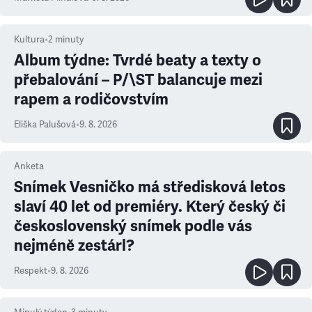
Kultura
•
2
minuty
Album týdne: Tvrdé beaty a texty o
přebalování – P/\ST balancuje mezi
rapem a rodičovstvím
Eliška Palušová
•
9. 8. 2026
Anketa
Snímek Vesničko má středisková letos
slaví 40 let od premiéry. Který český či
československý snímek podle vás
nejméně zestárl?
Respekt
•
9. 8. 2026