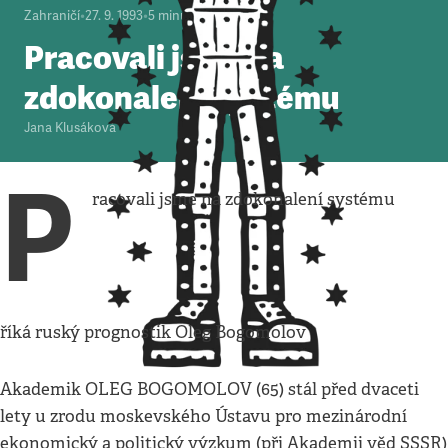
Zahraničí
•
27. 9. 1993
•
5
minut
Pracovali jsme na
zdokonalení systému
Jana Klusáková
P
racovali jsme na zdokonalení systému
říká ruský prognostik Oleg Bogomolov
Akademik OLEG BOGOMOLOV (65) stál před dvaceti
lety u zrodu moskevského Ústavu pro mezinárodní
ekonomický a politický výzkum (při Akademii věd SSSR)