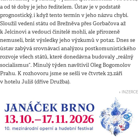
a od té doby je jeho ředitelem. Ústav je v podstatě
prognostický, i když tento termín v jeho názvu chybí.
Sloužil vedení státu od Brežněva přes Gorbačova až
k Jelcinovi a vedoucí činitelé mohli, ale přirozeně
nemuseli, brát výsledky jeho výzkumů v potaz. Dnes se
ústav zabývá srovnávací analýzou postkomunistického
rozvoje všech států, které donedávna budovaly „reálný
socialismus“. Minulý týden navštívil Oleg Bogomolov
Prahu. K rozhovoru jsme se sešli ve čtvrtek 23.září
v hotelu Juliš (dříve Družba).
↓ INZERCE