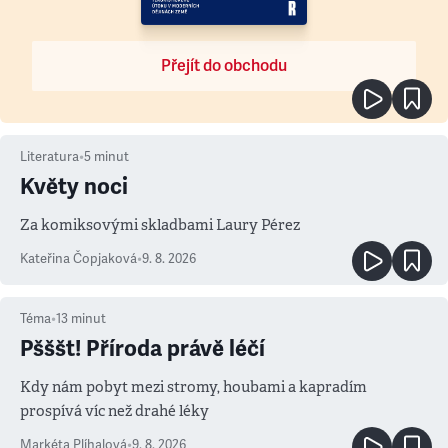
Přejít do obchodu
Literatura
•
5
minut
Květy noci
Za komiksovými skladbami Laury Pérez
Kateřina Čopjaková
•
9. 8. 2026
Téma
•
13
minut
Pšššt! Příroda právě léčí
Kdy nám pobyt mezi stromy, houbami a kapradím
prospívá víc než drahé léky
Markéta Plíhalová
•
9. 8. 2026