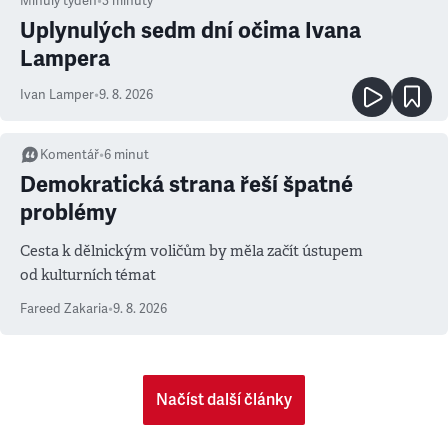
Minulý týden
•
3
minuty
Uplynulých sedm dní očima Ivana
Lampera
Ivan Lamper
•
9. 8. 2026
Komentář
•
6
minut
Demokratická strana řeší špatné
problémy
Cesta k dělnickým voličům by měla začít ústupem
od kulturních témat
Fareed Zakaria
•
9. 8. 2026
Načíst další články