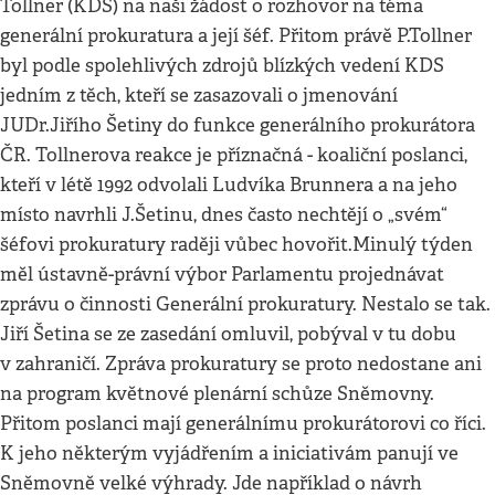
Tollner (KDS) na naši žádost o rozhovor na téma
generální prokuratura a její šéf. Přitom právě P.Tollner
byl podle spolehlivých zdrojů blízkých vedení KDS
jedním z těch, kteří se zasazovali o jmenování
JUDr.Jiřího Šetiny do funkce generálního prokurátora
ČR. Tollnerova reakce je příznačná - koaliční poslanci,
kteří v létě 1992 odvolali Ludvíka Brunnera a na jeho
místo navrhli J.Šetinu, dnes často nechtějí o „svém“
šéfovi prokuratury raději vůbec hovořit.Minulý týden
měl ústavně-právní výbor Parlamentu projednávat
zprávu o činnosti Generální prokuratury. Nestalo se tak.
Jiří Šetina se ze zasedání omluvil, pobýval v tu dobu
v zahraničí. Zpráva prokuratury se proto nedostane ani
na program květnové plenární schůze Sněmovny.
Přitom poslanci mají generálnímu prokurátorovi co říci.
K jeho některým vyjádřením a iniciativám panují ve
Sněmovně velké výhrady. Jde například o návrh