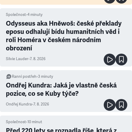
Společnost
•
4
minuty
Odysseus aka Hněwoš: české překlady
eposu odhalují bídu humanitních věd i
roli Homéra v českém národním
obrození
Silvie Lauder
•
7. 8. 2026
Ranní postřeh
•
3
minuty
Ondřej Kundra: Jaká je vlastně česká
pozice, co se Kuby týče?
Ondřej Kundra
•
7. 8. 2026
Společnost
•
10
minut
Před 220 lety se rozpadla říše, která z