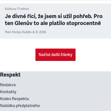
Kultura
•
11
minut
Je divné říci, že jsem si užil pohřeb. Pro
ten Glenův to ale platilo stoprocentně
Petr Horký
•
Dublin
•
6. 8. 2026
Načíst další články
Respekt
Redakce
Kontakty
Kodex Respektu
Nabídka předplatného