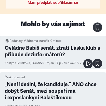
Mám předplatné, přihlásím se
Mohlo by vás zajímat
Podcasty
:
Vládneme, nerušit
•
0 minut
Ovládne Babiš senát, ztratí Láska klub a
přibude dezinformátorů?
Kristýna Jelínková
,
František Trojan
,
Filip Zelenka
•
7. 8. 2026
Česko
•
6
minut
„Není ideální, že kandiduje.“ ANO chce
dobýt Senát, mezi soupeři má
i exposlankyni Balaštíkovou