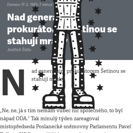
Domov
•
17. 5. 1993
•
7
minut
Nad generálním
prokurátorem Šetinou se
stahují mraky
Jindřich Šídlo
N
ad generálním prokurátorem Šetinou se
stahují mraky
„Ne, ne, já s tím nemám vůbec nic společného, to byl
nápad ODA.“ Tak minulý týden zareagoval
místopředseda Poslanecké sněmovny Parlamentu Pavel