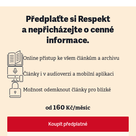
Předplaťte si Respekt
a nepřicházejte o cenné
informace.
Online přístup ke všem článkům a archivu
Články i v audioverzi a mobilní aplikaci
Možnost odemknout články pro blízké
160
od
Kč/měsíc
Koupit předplatné