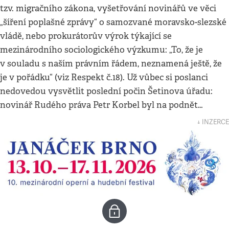
tzv. migračního zákona, vyšetřování novinářů ve věci
„šíření poplašné zprávy“ o samozvané moravsko-slezské
vládě, nebo prokurátorův výrok týkající se
mezinárodního sociologického výzkumu: „To, že je
v souladu s naším právním řádem, neznamená ještě, že
je v pořádku“ (viz Respekt č.18). Už vůbec si poslanci
nedovedou vysvětlit poslední počin Šetinova úřadu:
novinář Rudého práva Petr Korbel byl na podnět…
↓ INZERCE