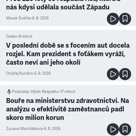
nás kdysi udělala součást Západu
Marek Švehla
•
6. 8. 2026
Česko
•
8
minut
V poslední době se s focením aut docela
rozjel. Kam prezident s foťákem vyráží,
často neví ani jeho okolí
Ondřej Kundra
•
6. 8. 2026
Podcasty
:
Výtah Respektu
•
17 minut
Bouře na ministerstvu zdravotnictví. Na
analýzu o efektivitě zaměstnanců padl
skoro milion korun
Zuzana Machálková
•
6. 8. 2026