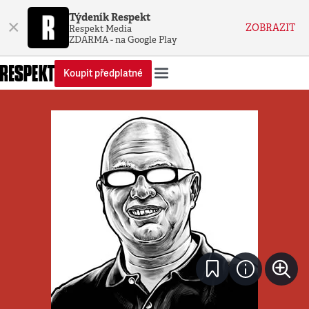
Týdeník Respekt
×
ZOBRAZIT
Respekt Media
ZDARMA - na Google Play
Koupit předplatné