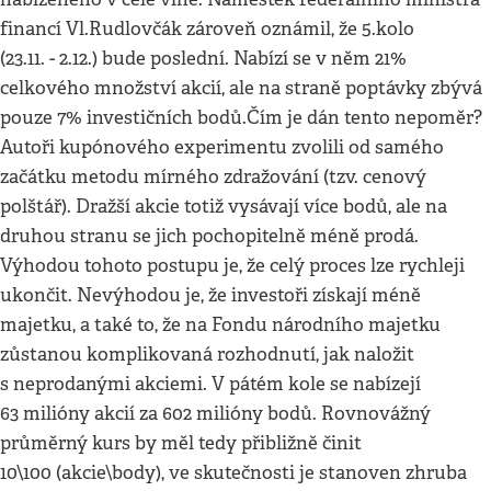
financí Vl.Rudlovčák zároveň oznámil, že 5.kolo
(23.11. - 2.12.) bude poslední. Nabízí se v něm 21%
celkového množství akcií, ale na straně poptávky zbývá
pouze 7% investičních bodů.Čím je dán tento nepoměr?
Autoři kupónového experimentu zvolili od samého
začátku metodu mírného zdražování (tzv. cenový
polštář). Dražší akcie totiž vysávají více bodů, ale na
druhou stranu se jich pochopitelně méně prodá.
Výhodou tohoto postupu je, že celý proces lze rychleji
ukončit. Nevýhodou je, že investoři získají méně
majetku, a také to, že na Fondu národního majetku
zůstanou komplikovaná rozhodnutí, jak naložit
s neprodanými akciemi. V pátém kole se nabízejí
63 milióny akcií za 602 milióny bodů. Rovnovážný
průměrný kurs by měl tedy přibližně činit
10\100 (akcie\body), ve skutečnosti je stanoven zhruba