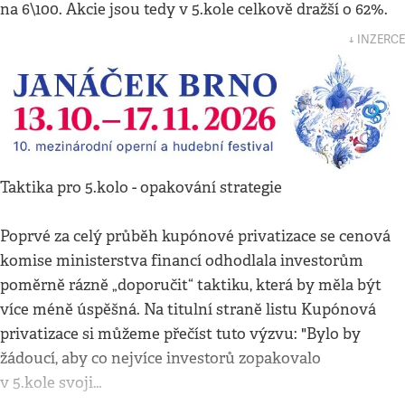
na 6\100. Akcie jsou tedy v 5.kole celkově dražší o 62%.
↓ INZERCE
Taktika pro 5.kolo - opakování strategie
Poprvé za celý průběh kupónové privatizace se cenová
komise ministerstva financí odhodlala investorům
poměrně rázně „doporučit“ taktiku, která by měla být
více méně úspěšná. Na titulní straně listu Kupónová
privatizace si můžeme přečíst tuto výzvu: "Bylo by
žádoucí, aby co nejvíce investorů zopakovalo
v 5.kole svoji…