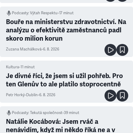
Podcasty
:
Výtah Respektu
•
17 minut
Bouře na ministerstvu zdravotnictví. Na
analýzu o efektivitě zaměstnanců padl
skoro milion korun
Zuzana Machálková
•
6. 8. 2026
Kultura
•
11
minut
Je divné říci, že jsem si užil pohřeb. Pro
ten Glenův to ale platilo stoprocentně
Petr Horký
•
Dublin
•
6. 8. 2026
Podcasty
:
Tekutá společnost
•
39 minut
Natálie Kocábová: Jsem rváč a
nenávidím, když mi někdo říká ne a v