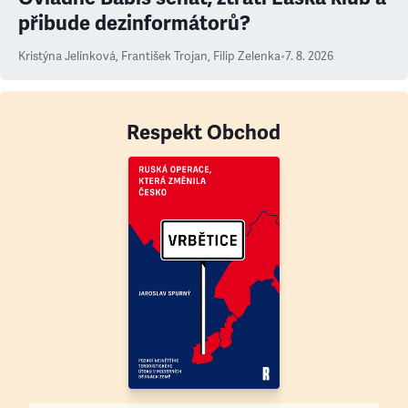
přibude dezinformátorů?
Kristýna Jelínková
,
František Trojan
,
Filip Zelenka
•
7. 8. 2026
Respekt Obchod