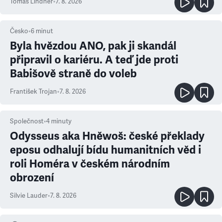
Tomáš Lindner
•
7. 8. 2026
Česko
•
6
minut
Byla hvězdou ANO, pak ji skandál
připravil o kariéru. A teď jde proti
Babišově straně do voleb
František Trojan
•
7. 8. 2026
Společnost
•
4
minuty
Odysseus aka Hněwoš: české překlady
eposu odhalují bídu humanitních věd i
roli Homéra v českém národním
obrození
Silvie Lauder
•
7. 8. 2026