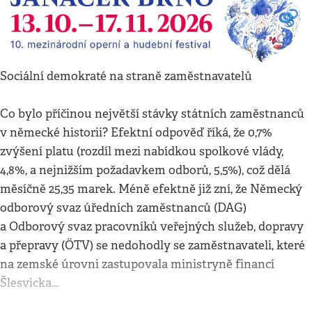
Sociální demokraté na straně zaměstnavatelů
Co bylo příčinou největší stávky státních zaměstnanců
v německé historii? Efektní odpověď říká, že 0,7%
zvýšení platu (rozdíl mezi nabídkou spolkové vlády,
4,8%, a nejnižším požadavkem odborů, 5,5%), což dělá
měsíčně 25,35 marek. Méně efektně již zní, že Německý
odborový svaz úředních zaměstnanců (DAG)
a Odborový svaz pracovníků veřejných služeb, dopravy
a přepravy (ÖTV) se nedohodly se zaměstnavateli, které
na zemské úrovni zastupovala ministryně financí
Šlesvicka…