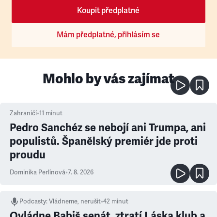
Koupit předplatné
Mám předplatné, přihlásím se
Mohlo by vás zajímat
Zahraničí
•
11
minut
Pedro Sanchéz se nebojí ani Trumpa, ani
populistů. Španělský premiér jde proti
proudu
Dominika Perlínová
•
7. 8. 2026
Podcasty
:
Vládneme, nerušit
•
42 minut
Ovládne Babiš senát, ztratí Láska klub a