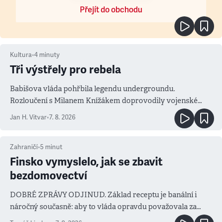
Přejít do obchodu
Kultura
•
4
minuty
Tři výstřely pro rebela
Babišova vláda pohřbila legendu undergroundu.
Rozloučení s Milanem Knížákem doprovodily vojenské
salvy i kritika pokrokářů
Jan H. Vitvar
•
7. 8. 2026
Zahraničí
•
5
minut
Finsko vymyslelo, jak se zbavit
bezdomovectví
DOBRÉ ZPRÁVY ODJINUD. Základ receptu je banální i
náročný současně: aby to vláda opravdu považovala za
prioritu