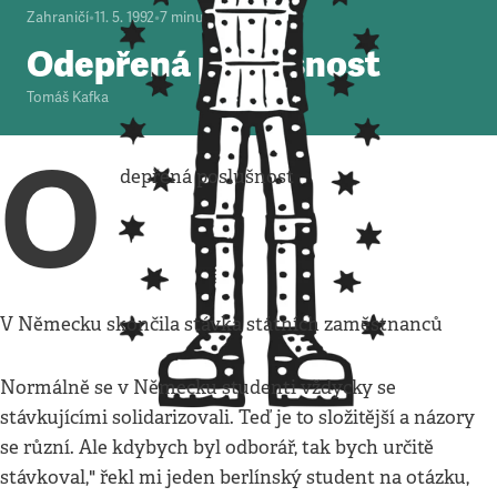
Zahraničí
•
11. 5. 1992
•
7
minut
Odepřená poslušnost
Tomáš Kafka
O
depřená poslušnost
V Německu skončila stávka státních zaměstnanců
Normálně se v Německu studenti vždycky se
stávkujícími solidarizovali. Teď je to složitější a názory
se různí. Ale kdybych byl odborář, tak bych určitě
stávkoval," řekl mi jeden berlínský student na otázku,