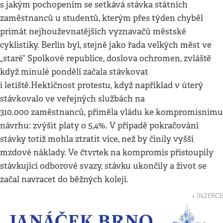
s jakým pochopením se setkává stávka státních
zaměstnanců u studentů, kterým přes týden chyběl
primát nejhouževnatějších vyznavačů městské
cyklistiky. Berlín byl, stejně jako řada velkých měst ve
„staré“ Spolkové republice, doslova ochromen, zvláště
když minulé pondělí začala stávkovat
i letiště.Hektičnost protestu, když například v úterý
stávkovalo ve veřejných službách na
310.000 zaměstnanců, přiměla vládu ke kompromisnímu
návrhu: zvýšit platy o 5,4%. V případě pokračování
stávky totiž mohla ztratit více, než by činily vyšší
mzdové náklady. Ve čtvrtek na kompromis přistoupily
stávkující odborové svazy, stávku ukončily a život se
začal navracet do běžných kolejí.
↓ INZERCE