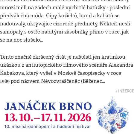
mnozí měli na zádech malé vychrtlé batůžky - poslední
předválečná móda. Cípy kožichů, bund a kabátů se
nadouvaly, ukrývajíce cizorodé předměty. Někteří nesli
samopaly s ostře nabitými zásobníky přímo v ruce, jak
se na noc slušelo…
Tento značně zkrácený citát je naštěstí jen kratinkou
ukázkou z antiutopického filmového scénáře Alexandra
Kabakova, který vyšel v Moskvě časopisecky v roce
1989 pod názvem Něvozvraščeněc (Běženec…
↓ INZERCE