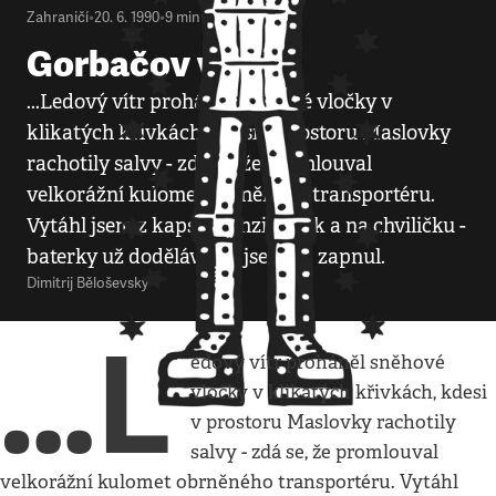
Zahraničí
•
20. 6. 1990
•
9
minut
Gorbačov v síti
...Ledový vítr proháněl sněhové vločky v
klikatých křivkách, kdesi v prostoru Maslovky
rachotily salvy - zdá se, že promlouval
velkorážní kulomet obrněného transportéru.
Vytáhl jsem z kapsy tranzistorák a na chviličku -
baterky už dodělávaly - jsem ho zapnul.
Dimitrij Běloševský
…L
edový vítr proháněl sněhové
vločky v klikatých křivkách, kdesi
v prostoru Maslovky rachotily
salvy - zdá se, že promlouval
velkorážní kulomet obrněného transportéru. Vytáhl