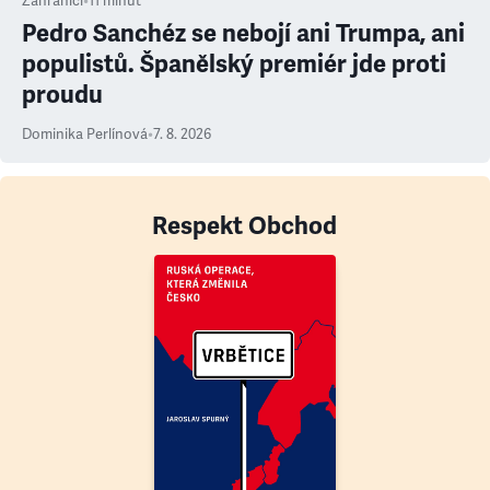
Zahraničí
•
11
minut
Pedro Sanchéz se nebojí ani Trumpa, ani
populistů. Španělský premiér jde proti
proudu
Dominika Perlínová
•
7. 8. 2026
Respekt Obchod