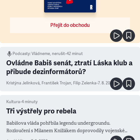
Přejít do obchodu
Podcasty
:
Vládneme, nerušit
•
42 minut
Ovládne Babiš senát, ztratí Láska klub a
přibude dezinformátorů?
Kristýna Jelínková
,
František Trojan
,
Filip Zelenka
•
7. 8. 2026
Kultura
•
4
minuty
Tři výstřely pro rebela
Babišova vláda pohřbila legendu undergroundu.
Rozloučení s Milanem Knížákem doprovodily vojenské
salvy i kritika pokrokářů