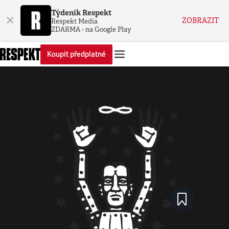
Týdeník Respekt
×
ZOBRAZIT
Respekt Media
ZDARMA - na Google Play
Koupit předplatné