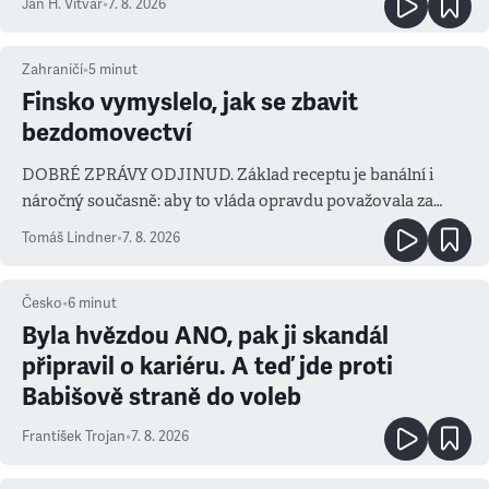
Jan H. Vitvar
•
7. 8. 2026
Zahraničí
•
5
minut
Finsko vymyslelo, jak se zbavit
bezdomovectví
DOBRÉ ZPRÁVY ODJINUD. Základ receptu je banální i
náročný současně: aby to vláda opravdu považovala za
prioritu
Tomáš Lindner
•
7. 8. 2026
Česko
•
6
minut
Byla hvězdou ANO, pak ji skandál
připravil o kariéru. A teď jde proti
Babišově straně do voleb
František Trojan
•
7. 8. 2026