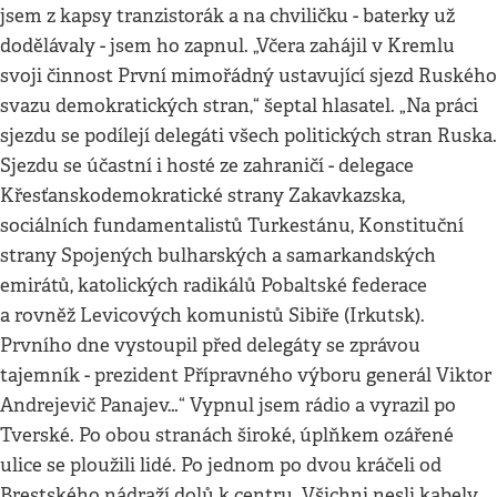
jsem z kapsy tranzistorák a na chviličku - baterky už
dodělávaly - jsem ho zapnul. „Včera zahájil v Kremlu
svoji činnost První mimořádný ustavující sjezd Ruského
svazu demokratických stran,“ šeptal hlasatel. „Na práci
sjezdu se podílejí delegáti všech politických stran Ruska.
Sjezdu se účastní i hosté ze zahraničí - delegace
Křesťanskodemokratické strany Zakavkazska,
sociálních fundamentalistů Turkestánu, Konstituční
strany Spojených bulharských a samarkandských
emirátů, katolických radikálů Pobaltské federace
a rovněž Levicových komunistů Sibiře (Irkutsk).
Prvního dne vystoupil před delegáty se zprávou
tajemník - prezident Přípravného výboru generál Viktor
Andrejevič Panajev…“ Vypnul jsem rádio a vyrazil po
Tverské. Po obou stranách široké, úplňkem ozářené
ulice se ploužili lidé. Po jednom po dvou kráčeli od
Brestského nádraží dolů k centru. Všichni nesli kabely,