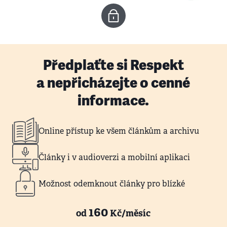
Předplaťte si Respekt
a nepřicházejte o cenné
informace.
Online přístup ke všem článkům a archivu
Články i v audioverzi a mobilní aplikaci
Možnost odemknout články pro blízké
160
od
Kč/měsíc