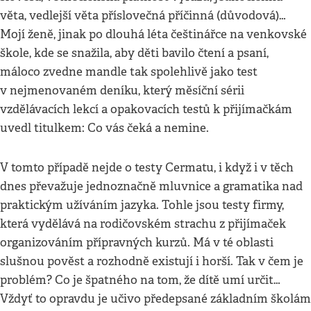
věta, vedlejší věta příslovečná příčinná (důvodová)…
Mojí ženě, jinak po dlouhá léta češtinářce na venkovské
škole, kde se snažila, aby děti bavilo čtení a psaní,
máloco zvedne mandle tak spolehlivě jako test
v nejmenovaném deníku, který měsíční sérii
vzdělávacích lekcí a opakovacích testů k přijímačkám
uvedl titulkem: Co vás čeká a nemine.
V tomto případě nejde o testy Cermatu, i když i v těch
dnes převažuje jednoznačně mluvnice a gramatika nad
praktickým užíváním jazyka. Tohle jsou testy firmy,
která vydělává na rodičovském strachu z přijímaček
organizováním přípravných kurzů. Má v té oblasti
slušnou pověst a rozhodně existují i horší. Tak v čem je
problém? Co je špatného na tom, že dítě umí určit…
Vždyť to opravdu je učivo předepsané základním školám