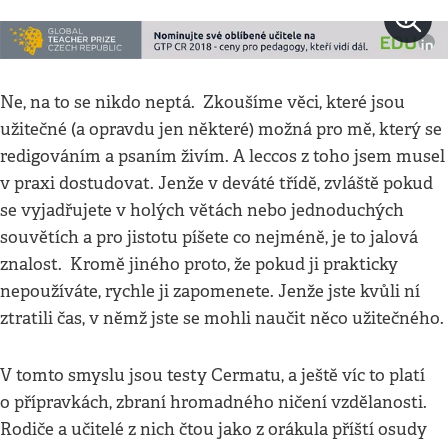
Ne, na to se nikdo neptá. Zkoušíme věci, které jsou
užitečné (a opravdu jen některé) možná pro mě, který se
redigováním a psaním živím. A leccos z toho jsem musel
v praxi dostudovat. Jenže v deváté třídě, zvláště pokud
se vyjadřujete v holých větách nebo jednoduchých
souvětích a pro jistotu píšete co nejméně, je to jalová
znalost. Kromě jiného proto, že pokud ji prakticky
nepoužíváte, rychle ji zapomenete. Jenže jste kvůli ní
ztratili čas, v němž jste se mohli naučit něco užitečného.
V tomto smyslu jsou testy Cermatu, a ještě víc to platí
o přípravkách, zbraní hromadného ničení vzdělanosti.
Rodiče a učitelé z nich čtou jako z orákula příští osudy