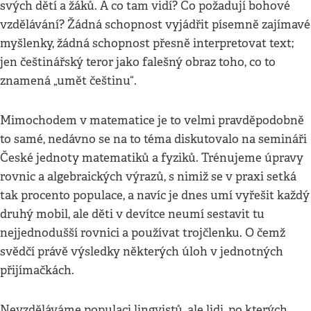
svých dětí a žáků. A co tam vidí? Co požadují bohové
vzdělávání? Žádná schopnost vyjádřit písemně zajímavé
myšlenky, žádná schopnost přesně interpretovat text;
jen češtinářský teror jako falešný obraz toho, co to
znamená „umět češtinu“.
Mimochodem v matematice je to velmi pravděpodobně
to samé, nedávno se na to téma diskutovalo na semináři
České jednoty matematiků a fyziků. Trénujeme úpravy
rovnic a algebraických výrazů, s nimiž se v praxi setká
tak procento populace, a navíc je dnes umí vyřešit každý
druhý mobil, ale děti v devítce neumí sestavit tu
nejjednodušší rovnici a používat trojčlenku. O čemž
svědčí právě výsledky některých úloh v jednotných
přijímačkách.
Nevzděláváme populaci lingvistů, ale lidi, po kterých