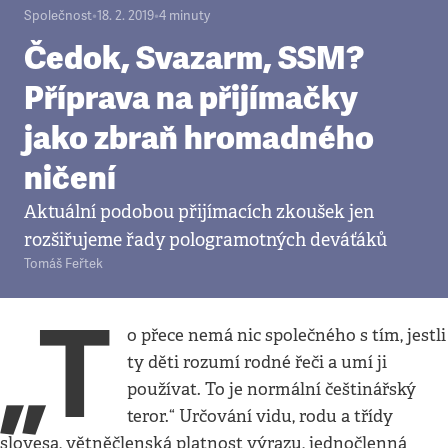
Společnost
•
18. 2. 2019
•
4
minuty
Čedok, Svazarm, SSM?
Příprava na přijímačky
jako zbraň hromadného
ničení
Aktuální podobou přijímacích zkoušek jen
rozšiřujeme řady pologramotných deváťáků
Tomáš Feřtek
„T
o přece nemá nic společného s tím, jestli
ty děti rozumí rodné řeči a umí ji
používat. To je normální češtinářský
teror.“ Určování vidu, rodu a třídy
slovesa, větněčlenská platnost výrazu, jednočlenná