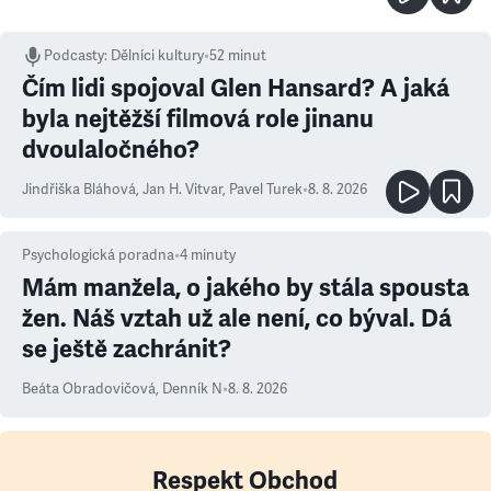
Podcasty
:
Dělníci kultury
•
52 minut
Čím lidi spojoval Glen Hansard? A jaká
byla nejtěžší filmová role jinanu
dvoulaločného?
Jindřiška Bláhová
,
Jan H. Vitvar
,
Pavel Turek
•
8. 8. 2026
Psychologická poradna
•
4
minuty
Mám manžela, o jakého by stála spousta
žen. Náš vztah už ale není, co býval. Dá
se ještě zachránit?
Beáta Obradovičová
,
Denník N
•
8. 8. 2026
Respekt Obchod