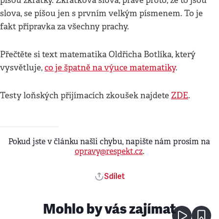
píšou zkratky. Zkratková slova, právě proto, že to jsou
slova, se píšou jen s prvním velkým písmenem. To je
fakt přípravka za všechny prachy.
Přečtěte si text matematika Oldřicha Botlíka, který
vysvětluje,
co je špatně na výuce matematiky
.
Testy loňských přijímacích zkoušek najdete
ZDE
.
Pokud jste v článku našli chybu, napište nám prosím na
opravy@respekt.cz
.
Sdílet
Mohlo by vás zajímat