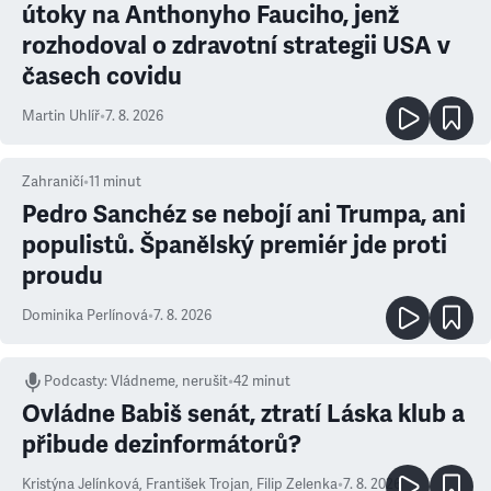
útoky na Anthonyho Fauciho, jenž
rozhodoval o zdravotní strategii USA v
časech covidu
Martin Uhlíř
•
7. 8. 2026
Zahraničí
•
11
minut
Pedro Sanchéz se nebojí ani Trumpa, ani
populistů. Španělský premiér jde proti
proudu
Dominika Perlínová
•
7. 8. 2026
Podcasty
:
Vládneme, nerušit
•
42 minut
Ovládne Babiš senát, ztratí Láska klub a
přibude dezinformátorů?
Kristýna Jelínková
,
František Trojan
,
Filip Zelenka
•
7. 8. 2026