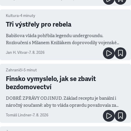
Kultura
•
4
minuty
Tři výstřely pro rebela
Babišova vláda pohřbila legendu undergroundu.
Rozloučení s Milanem Knížákem doprovodily vojenské
salvy i kritika pokrokářů
Jan H. Vitvar
•
7. 8. 2026
Zahraničí
•
5
minut
Finsko vymyslelo, jak se zbavit
bezdomovectví
DOBRÉ ZPRÁVY ODJINUD. Základ receptu je banální i
náročný současně: aby to vláda opravdu považovala za
prioritu
Tomáš Lindner
•
7. 8. 2026