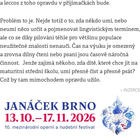
a leccos z toho opravdu v přijímačkách bude.
Problém to je. Nejde totiž o to, zda někdo umí, nebo
neumí něco určit a pojmenovat lingvistickým termínem,
ale co se díky pilování téhle pro většinu populace
neužitečné znalosti nenaučí. Čas na výuku je omezený
a zrovna dílny čtení nebo psaní jsou časově náročná
činnost. Jenže zajímá někoho, zda dítě, které chce jít na
maturitní střední školu, umí přesně číst a přesně psát?
Což by tam mimochodem opravdu užilo.
↓ INZERCE