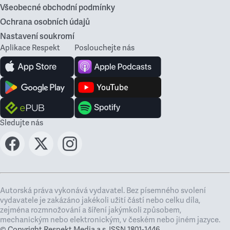
Všeobecné obchodní podmínky
Ochrana osobních údajů
Nastavení soukromí
Aplikace Respekt
Poslouchejte nás
Sledujte nás
Autorská práva vykonává vydavatel. Bez písemného svolení
vydavatele je zakázáno jakékoli užití částí nebo celku díla,
zejména rozmnožování a šíření jakýmkoli způsobem,
mechanickým nebo elektronickým, v českém nebo jiném jazyce.
© Copyright Respekt Media a.s. ISSN 1801-1446