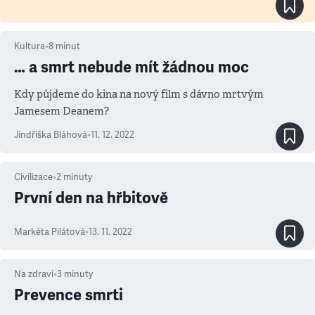
Kultura
•
8
minut
… a smrt nebude mít žádnou moc
Kdy půjdeme do kina na nový film s dávno mrtvým
Jamesem Deanem?
Jindřiška Bláhová
•
11. 12. 2022
Civilizace
•
2
minuty
První den na hřbitově
Markéta Pilátová
•
13. 11. 2022
Na zdraví
•
3
minuty
Prevence smrti