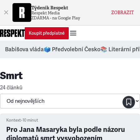
Týdeník Respekt
×
ZOBRAZIT
Respekt Media
ZDARMA - na Google Play
Koupit předplatné
Babišova vláda
🗳️ Předvolební Česko
📚 Literární př
Smrt
24 článků
Kontext
•
10
minut
Pro Jana Masaryka byla podle názoru
diplomatů smrt vysvobozením