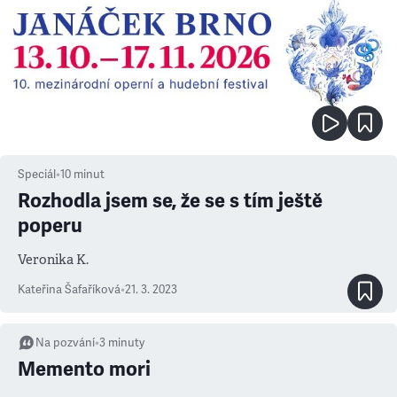
Speciál
•
10
minut
Rozhodla jsem se, že se s tím ještě
poperu
Veronika K.
Kateřina Šafaříková
•
21. 3. 2023
Na pozvání
•
3
minuty
Memento mori