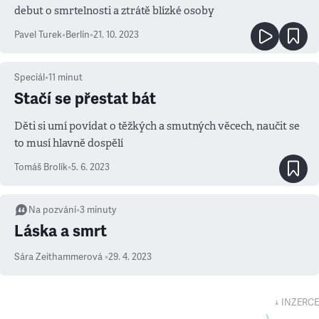
debut o smrtelnosti a ztrátě blízké osoby
Pavel Turek
•
Berlín
•
21. 10. 2023
Speciál
•
11
minut
Stačí se přestat bát
Děti si umí povídat o těžkých a smutných věcech, naučit se
to musí hlavně dospělí
Tomáš Brolík
•
5. 6. 2023
Na pozvání
•
3
minuty
Láska a smrt
Sára Zeithammerová
•
29. 4. 2023
↓ INZERCE