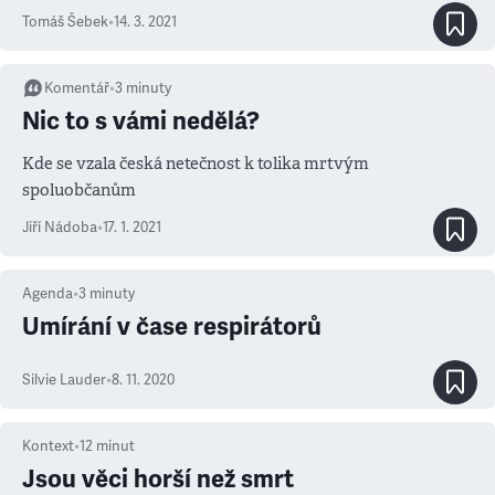
Tomáš Šebek
•
14. 3. 2021
Komentář
•
3
minuty
Nic to s vámi nedělá?
Kde se vzala česká netečnost k tolika mrtvým
spoluobčanům
Jiří Nádoba
•
17. 1. 2021
Agenda
•
3
minuty
Umírání v čase respirátorů
Silvie Lauder
•
8. 11. 2020
Kontext
•
12
minut
Jsou věci horší než smrt