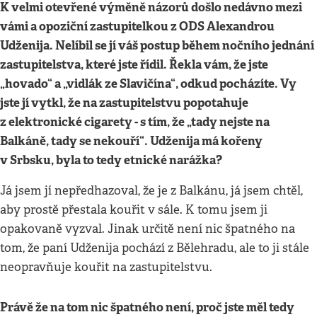
K velmi otevřené výměně názorů došlo nedávno mezi
vámi a opoziční zastupitelkou z ODS Alexandrou
Udženija. Nelíbil se jí váš postup během nočního jednání
zastupitelstva, které jste řídil. Řekla vám, že jste
„hovado“ a „vidlák ze Slavičína“, odkud pocházíte. Vy
jste jí vytkl, že na zastupitelstvu popotahuje
z elektronické cigarety - s tím, že „tady nejste na
Balkáně, tady se nekouří“. Udženija má kořeny
v Srbsku, byla to tedy etnické narážka?
Já jsem jí nepředhazoval, že je z Balkánu, já jsem chtěl,
aby prostě přestala kouřit v sále. K tomu jsem ji
opakovaně vyzval. Jinak určitě není nic špatného na
tom, že paní Udženija pochází z Bělehradu, ale to ji stále
neopravňuje kouřit na zastupitelstvu.
Právě že na tom nic špatného není, proč jste měl tedy