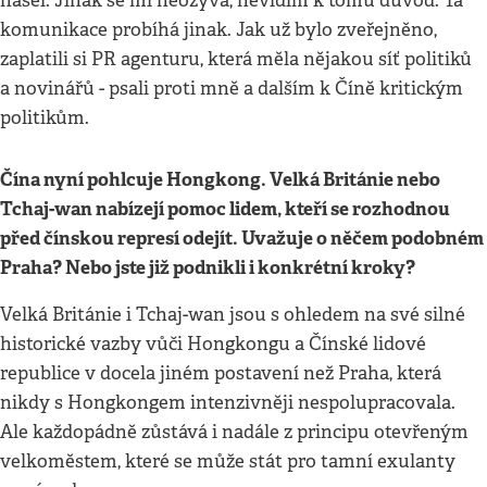
našel. Jinak se mi neozývá, nevidím k tomu důvod. Ta
komunikace probíhá jinak. Jak už bylo zveřejněno,
zaplatili si PR agenturu, která měla nějakou síť politiků
a novinářů - psali proti mně a dalším k Číně kritickým
politikům.
Čína nyní pohlcuje Hongkong. Velká Británie nebo
Tchaj-wan nabízejí pomoc lidem, kteří se rozhodnou
před čínskou represí odejít. Uvažuje o něčem podobném
Praha? Nebo jste již podnikli i konkrétní kroky?
Velká Británie i Tchaj-wan jsou s ohledem na své silné
historické vazby vůči Hongkongu a Čínské lidové
republice v docela jiném postavení než Praha, která
nikdy s Hongkongem intenzivněji nespolupracovala.
Ale každopádně zůstává i nadále z principu otevřeným
velkoměstem, které se může stát pro tamní exulanty