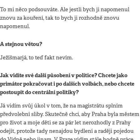
To mi něco podsouváte. Ale jestli bych ji napomenul
znovu za kouření, tak to bych ji rozhodně znovu
napomenul.
A stejnou větou?
Ježíšmarjá, to teď fakt nevím.
Jak vidíte své další působení v politice? Chcete jako
primátor pokračovat i po dalších volbách, nebo chcete
postoupit do centrální politiky?
Já vidím svůj úkol v tom, že na magistrátu splním
předvolební sliby. Skutečně chci, aby Praha byla městem
pro život a moje děti se za pár let nerozhodly z Prahy
odejít, protože tady nenajdou bydlení a raději pojedou
do Vídně nebo jinam. V Praze vidím stále hodně práce,