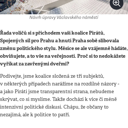
Návrh úpravy Václavského náměstí
Řada voličů si s příchodem vaší koalice Pirátů,
Spojených sil pro Prahu a hnutí Praha sobě slibovala
změnu politického stylu. Měsíce se ale vzájemně hádáte,
obviňujete, a to vše na veřejnosti. Proč si to nedokážete
vyříkat za zavřenými dveřmi?
Podívejte, jsme koalice složená ze tří subjektů,
v některých případech narážíme na rozdílné názory -
a jako Piráti jsme transparentní strana, nebudeme
skrývat, co si myslíme. Takže dochází k více či méně
intenzivní politické diskusi. Chápu, že občany to
nezajímá, ale k politice to patří.