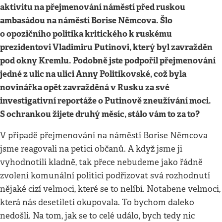
aktivitu na přejmenování náměstí před ruskou
ambasádou na náměstí Borise Němcova. Šlo
o opozičního politika kritického k ruskému
prezidentovi Vladimiru Putinovi, který byl zavražděn
pod okny Kremlu. Podobně jste podpořil přejmenování
jedné z ulic na ulici Anny Politikovské, což byla
novinářka opět zavražděná v Rusku za své
investigativní reportáže o Putinově zneužívání moci.
S ochrankou žijete druhý měsíc, stálo vám to za to?
V případě přejmenování na náměstí Borise Němcova
jsme reagovali na petici občanů. A když jsme ji
vyhodnotili kladně, tak přece nebudeme jako řádně
zvolení komunální politici podřizovat svá rozhodnutí
nějaké cizí velmoci, které se to nelíbí. Notabene velmoci,
která nás desetiletí okupovala. To bychom daleko
nedošli. Na tom, jak se to celé událo, bych tedy nic