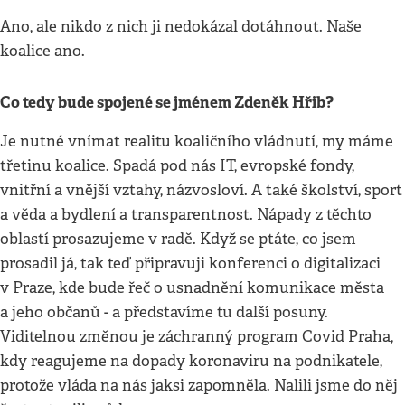
Ano, ale nikdo z nich ji nedokázal dotáhnout. Naše
koalice ano.
Co tedy bude spojené se jménem Zdeněk Hřib?
Je nutné vnímat realitu koaličního vládnutí, my máme
třetinu koalice. Spadá pod nás IT, evropské fondy,
vnitřní a vnější vztahy, názvosloví. A také školství, sport
a věda a bydlení a transparentnost. Nápady z těchto
oblastí prosazujeme v radě. Když se ptáte, co jsem
prosadil já, tak teď připravuji konferenci o digitalizaci
v Praze, kde bude řeč o usnadnění komunikace města
a jeho občanů - a představíme tu další posuny.
Viditelnou změnou je záchranný program Covid Praha,
kdy reagujeme na dopady koronaviru na podnikatele,
protože vláda na nás jaksi zapomněla. Nalili jsme do něj