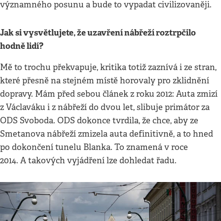
významného posunu a bude to vypadat civilizovaněji.
Jak si vysvětlujete, že uzavření nábřeží roztrpčilo
hodně lidí?
Mě to trochu překvapuje, kritika totiž zaznívá i ze stran,
které přesně na stejném místě horovaly pro zklidnění
dopravy. Mám před sebou článek z roku 2012: Auta zmizí
z Václaváku i z nábřeží do dvou let, slibuje primátor za
ODS Svoboda. ODS dokonce tvrdila, že chce, aby ze
Smetanova nábřeží zmizela auta definitivně, a to hned
po dokončení tunelu Blanka. To znamená v roce
2014. A takových vyjádření lze dohledat řadu.