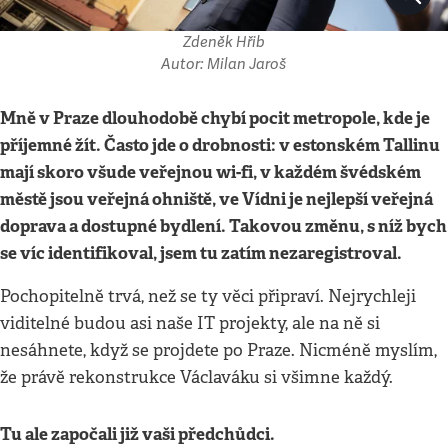
Zdeněk Hřib
Autor: Milan Jaroš
Mně v Praze dlouhodobě chybí pocit metropole, kde je
příjemné žít. Často jde o drobnosti: v estonském Tallinu
mají skoro všude veřejnou wi-fi, v každém švédském
městě jsou veřejná ohniště, ve Vídni je nejlepší veřejná
doprava a dostupné bydlení. Takovou změnu, s níž bych
se víc identifikoval, jsem tu zatím nezaregistroval.
Pochopitelně trvá, než se ty věci připraví. Nejrychleji
viditelné budou asi naše IT projekty, ale na ně si
nesáhnete, když se projdete po Praze. Nicméně myslím,
že právě rekonstrukce Václaváku si všimne každý.
Tu ale započali již vaši předchůdci.