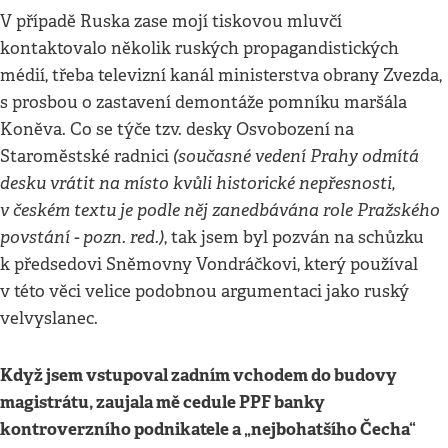
V případě Ruska zase mojí tiskovou mluvčí
kontaktovalo několik ruských propagandistických
médií, třeba televizní kanál ministerstva obrany Zvezda,
s prosbou o zastavení demontáže pomníku maršála
Koněva. Co se týče tzv. desky Osvobození na
(současné vedení Prahy odmítá
Staroměstské radnici
desku vrátit na místo kvůli historické nepřesnosti,
v českém textu je podle něj zanedbávána role Pražského
povstání - pozn. red.)
, tak jsem byl pozván na schůzku
k předsedovi Sněmovny Vondráčkovi, který používal
v této věci velice podobnou argumentaci jako ruský
velvyslanec.
Když jsem vstupoval zadním vchodem do budovy
magistrátu, zaujala mě cedule PPF banky
kontroverzního podnikatele a „nejbohatšího Čecha“