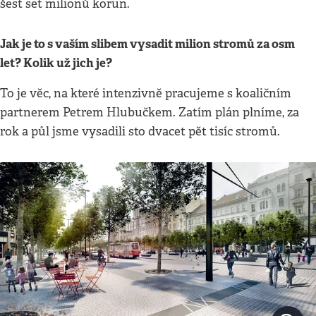
šest set milionů korun.
Jak je to s vaším slibem vysadit milion stromů za osm
let? Kolik už jich je?
To je věc, na které intenzivně pracujeme s koaličním
partnerem Petrem Hlubučkem. Zatím plán plníme, za
rok a půl jsme vysadili sto dvacet pět tisíc stromů.