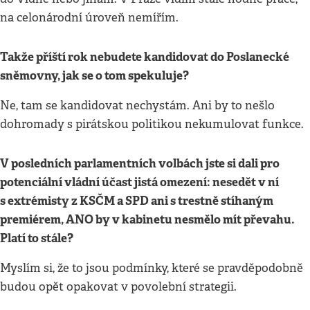
na celonárodní úroveň nemířím.
Takže příští rok nebudete kandidovat do Poslanecké
sněmovny, jak se o tom spekuluje?
Ne, tam se kandidovat nechystám. Ani by to nešlo
dohromady s pirátskou politikou nekumulovat funkce.
V posledních parlamentních volbách jste si dali pro
potenciální vládní účast jistá omezení: nesedět v ní
s extrémisty z KSČM a SPD ani s trestně stíhaným
premiérem, ANO by v kabinetu nesmělo mít převahu.
Platí to stále?
Myslím si, že to jsou podmínky, které se pravděpodobně
budou opět opakovat v povolební strategii.