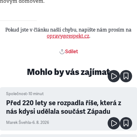
novým domovem.
Pokud jste v článku našli chybu, napište nám prosím na
opravy@respekt.cz
.
Sdílet
Mohlo by vás zajímat
Společnost
•
10
minut
Před 220 lety se rozpadla říše, která z
nás kdysi udělala součást Západu
Marek Švehla
•
6. 8. 2026