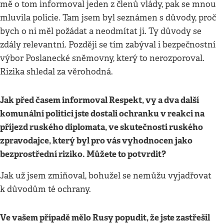
mě o tom informoval jeden z členů vlády, pak se mnou
mluvila policie. Tam jsem byl seznámen s důvody, proč
bych o ni měl požádat a neodmítat ji. Ty důvody se
zdály relevantní. Později se tím zabýval i bezpečnostní
výbor Poslanecké sněmovny, který to nerozporoval.
Rizika shledal za věrohodná.
Jak před časem informoval Respekt, vy a dva další
komunální politici jste dostali ochranku v reakci na
příjezd ruského diplomata, ve skutečnosti ruského
zpravodajce, který byl pro vás vyhodnocen jako
bezprostřední riziko. Můžete to potvrdit?
Jak už jsem zmiňoval, bohužel se nemůžu vyjadřovat
k důvodům té ochrany.
Ve vašem případě mělo Rusy popudit, že jste zastřešil