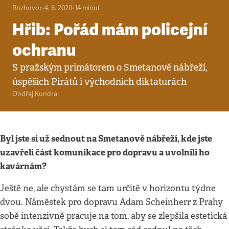
Rozhovor
•
4. 6. 2020
•
14
minut
Hřib: Pořád mám policejní
ochranu
S pražským primátorem o Smetanově nábřeží,
úspěších Pirátů i východních diktaturách
Ondřej Kundra
Byl jste si už sednout na Smetanově nábřeží, kde jste
uzavřeli část komunikace pro dopravu a uvolnili ho
kavárnám?
Ještě ne, ale chystám se tam určitě v horizontu týdne
dvou. Náměstek pro dopravu Adam Scheinherr z Prahy
sobě intenzivně pracuje na tom, aby se zlepšila estetická