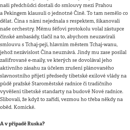
naši předchůdci dostali do smlouvy mezi Prahou
a Pekingem klausuli o jednotné Číně. To tam nemělo co
dělat. Čína s námi nejednala s respektem, šikanovali
naše orchestry. Mému šéfovi protokolu volal zástupce
čínské ambasády, tlačil na to, abychom neuzavírali
smlouvu s Tchaj-pejí, hlavním městem Tchaj-wanu,
jehož nezávislost Čína neuznává. Jindy mu zase posílal
zašifrované e-maily, ve kterých se dovolával jeho
aktivního zásahu za účelem zrušení plánovaného
slavnostního přijetí předsedy tibetské exilové vlády na
půdě pražské Staroměstské radnice či tradičního
vyvěšení tibetské standarty na budově Nové radnice.
Slibovali, že když to zařídí, vezmou ho třeba někdy na
oběd. Komické.
A v případě Ruska?