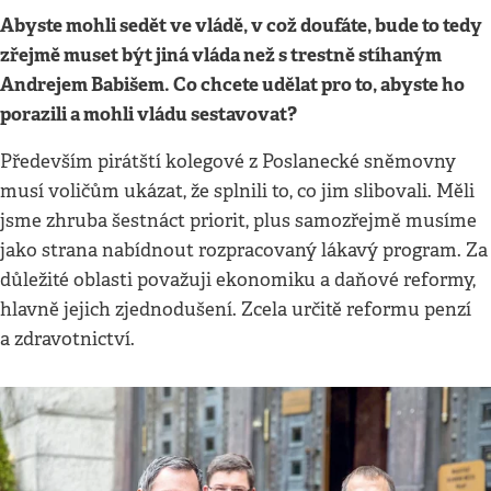
Abyste mohli sedět ve vládě, v což doufáte, bude to tedy
zřejmě muset být jiná vláda než s trestně stíhaným
Andrejem Babišem. Co chcete udělat pro to, abyste ho
porazili a mohli vládu sestavovat?
Především pirátští kolegové z Poslanecké sněmovny
musí voličům ukázat, že splnili to, co jim slibovali. Měli
jsme zhruba šestnáct priorit, plus samozřejmě musíme
jako strana nabídnout rozpracovaný lákavý program. Za
důležité oblasti považuji ekonomiku a daňové reformy,
hlavně jejich zjednodušení. Zcela určitě reformu penzí
a zdravotnictví.