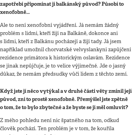
zapotřebí připomínat jí balkánský původ? Působí to
xenofobně…
Ale to není xenofobní vyjádření. Já nemám žádný
problém s lidmi, kteří žijí na Balkáně, dokonce ani
s lidmi, kteří z Balkánu pocházejí a žijí tady. Já jsem
například umožnil chorvatské velvyslankyni zapůjčení
rezidence primátora k historickým oslavám. Rezidence
se jinak nepůjčuje, je to velice výjimečné. Jde o jasný
důkaz, že nemám předsudky vůči lidem z těchto zemí.
Když jste jí něco vytýkal a v druhé části věty zmínil její
původ, zní to prostě xenofobně. Přemýšlel jste zpětně
o tom, že to bylo zbytečné a že byste se jí měl omluvit?
Z mého pohledu není nic špatného na tom, odkud
člověk pochází. Ten problém je v tom, že kouřila