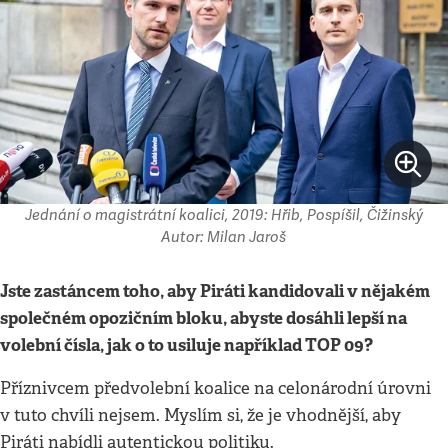
Jednání o magistrátní koalici, 2019: Hřib, Pospíšil, Čižinský
Autor: Milan Jaroš
Jste zastáncem toho, aby Piráti kandidovali v nějakém
společném opozičním bloku, abyste dosáhli lepší na
volební čísla, jak o to usiluje například TOP 09?
Příznivcem předvolební koalice na celonárodní úrovni
v tuto chvíli nejsem. Myslím si, že je vhodnější, aby
Piráti nabídli autentickou politiku.