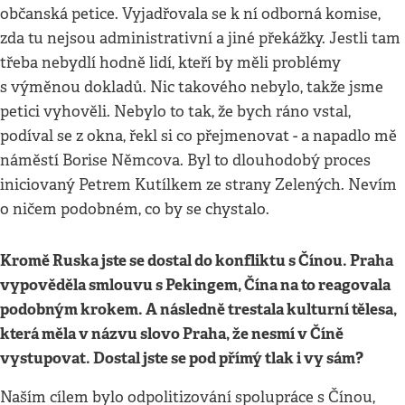
občanská petice. Vyjadřovala se k ní odborná komise,
zda tu nejsou administrativní a jiné překážky. Jestli tam
třeba nebydlí hodně lidí, kteří by měli problémy
s výměnou dokladů. Nic takového nebylo, takže jsme
petici vyhověli. Nebylo to tak, že bych ráno vstal,
podíval se z okna, řekl si co přejmenovat - a napadlo mě
náměstí Borise Němcova. Byl to dlouhodobý proces
iniciovaný Petrem Kutílkem ze strany Zelených. Nevím
o ničem podobném, co by se chystalo.
Kromě Ruska jste se dostal do konfliktu s Čínou. Praha
vypověděla smlouvu s Pekingem, Čína na to reagovala
podobným krokem. A následně trestala kulturní tělesa,
která měla v názvu slovo Praha, že nesmí v Číně
vystupovat. Dostal jste se pod přímý tlak i vy sám?
Naším cílem bylo odpolitizování spolupráce s Čínou,