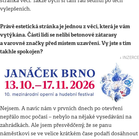
stránka věci. Takže bych si tam rád sednul po těch
vylepšeních.
Právě estetická stránka je jednou z věcí, která je vám
vytýkána. Části lidí se nelíbí betonové zátarasy
a varovné značky před místem uzavření. Vy jste s tím
takhle spokojen?
↓ INZERCE
Nejsem. A navíc nám v prvních dnech po otevření
nepřálo moc počasí – nebylo na nějaké vysedávání na
zahrádkách. Ale jsem přesvědčený, že se panu
náměstkovi se ve velice krátkém čase podaří dosáhnout