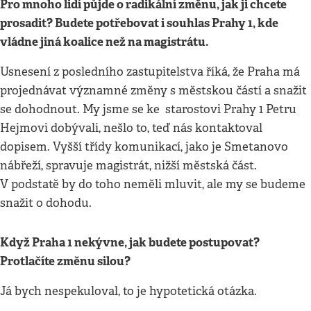
Pro mnoho lidí půjde o radikální změnu, jak ji chcete
prosadit? Budete potřebovat i souhlas Prahy 1, kde
vládne jiná koalice než na magistrátu.
Usnesení z posledního zastupitelstva říká, že Praha má
projednávat významné změny s městskou částí a snažit
se dohodnout. My jsme se ke starostovi Prahy 1 Petru
Hejmovi dobývali, nešlo to, teď nás kontaktoval
dopisem. Vyšší třídy komunikací, jako je Smetanovo
nábřeží, spravuje magistrát, nižší městská část.
V podstatě by do toho neměli mluvit, ale my se budeme
snažit o dohodu.
Když Praha 1 nekývne, jak budete postupovat?
Protlačíte změnu silou?
Já bych nespekuloval, to je hypotetická otázka.