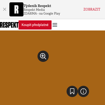
Týdeník Respekt
×
ZOBRAZIT
Respekt Media
ZDARMA - na Google Play
Koupit předplatné