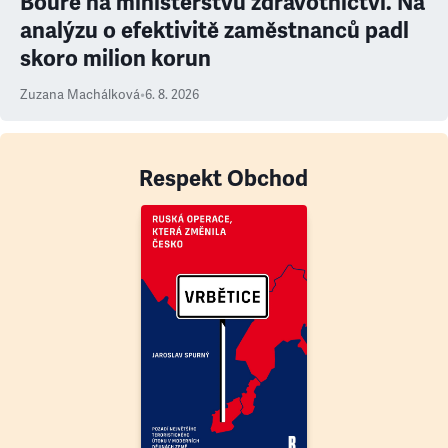
Bouře na ministerstvu zdravotnictví. Na
analýzu o efektivitě zaměstnanců padl
skoro milion korun
Zuzana Machálková
•
6. 8. 2026
Respekt Obchod