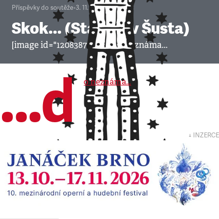
Příspěvky do soutěže
•
3. 11. 2008
•
1
minuta
Skok... (Stanislav Šusta)
[image id="120838700"] ....do neznáma...
…d
o neznáma…
↓ INZERCE