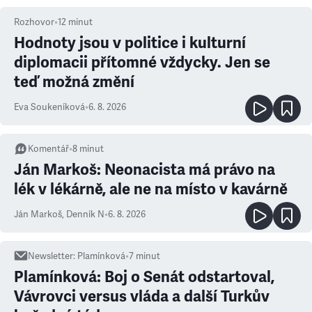
Rozhovor
•
12
minut
Hodnoty jsou v politice i kulturní
diplomacii přítomné vždycky. Jen se
teď možná změní
Eva Soukeníková
•
6. 8. 2026
Komentář
•
8
minut
Ján Markoš: Neonacista má právo na
lék v lékárně, ale ne na místo v kavárně
Ján Markoš
,
Denník N
•
6. 8. 2026
Newsletter
:
Plamínková
•
7
minut
Plamínková: Boj o Senát odstartoval,
Vávrovci versus vláda a další Turkův