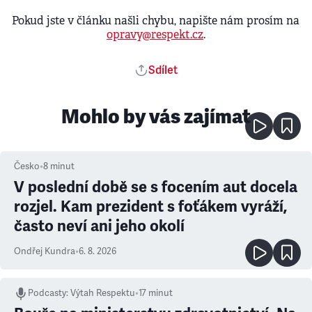
Pokud jste v článku našli chybu, napište nám prosím na
opravy@respekt.cz
.
Sdílet
Mohlo by vás zajímat
Česko
•
8
minut
V poslední době se s focením aut docela
rozjel. Kam prezident s foťákem vyráží,
často neví ani jeho okolí
Ondřej Kundra
•
6. 8. 2026
Podcasty
:
Výtah Respektu
•
17 minut