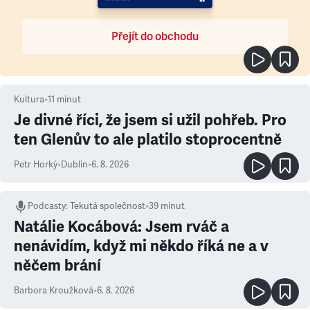
Přejít do obchodu
Kultura
•
11
minut
Je divné říci, že jsem si užil pohřeb. Pro
ten Glenův to ale platilo stoprocentně
Petr Horký
•
Dublin
•
6. 8. 2026
Podcasty
:
Tekutá společnost
•
39 minut
Natálie Kocábová: Jsem rváč a
nenávidím, když mi někdo říká ne a v
něčem brání
Barbora Kroužková
•
6. 8. 2026