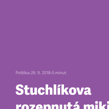
Politika
•
26. 9. 2018
•
5
minut
Stuchlíkova
rozepnutá miki