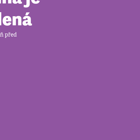
lená
ň před