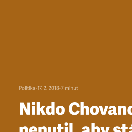
Politika
•
17. 2. 2018
•
7
minut
Nikdo Chovan
nenutil, aby st