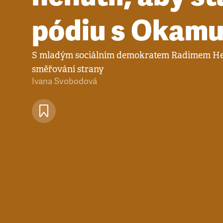
pódiu s Okam
S mladým sociálním demokratem Radimem He
směřování strany
Ivana Svobodová