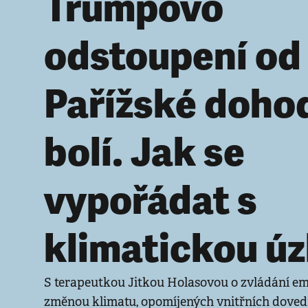
Trumpovo
odstoupení od
Pařížské doho
bolí. Jak se
vypořádat s
klimatickou úz
S terapeutkou Jitkou Holasovou o zvládání em
změnou klimatu, opomíjených vnitřních dovedn