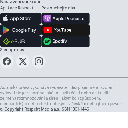
Nastavení soukromí
Aplikace Respekt
Poslouchejte nás
Sledujte nás
Autorská práva vykonává vydavatel. Bez písemného svolení
vydavatele je zakázáno jakékoli užití částí nebo celku díla,
zejména rozmnožování a šíření jakýmkoli způsobem,
mechanickým nebo elektronickým, v českém nebo jiném jazyce.
© Copyright Respekt Media a.s. ISSN 1801-1446