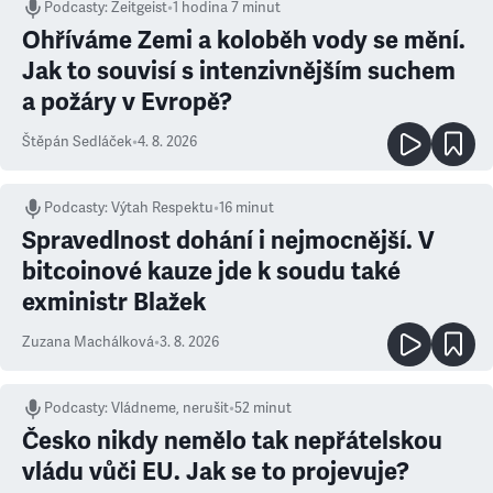
Podcasty
:
Zeitgeist
•
1 hodina 7 minut
Ohříváme Zemi a koloběh vody se mění.
Jak to souvisí s intenzivnějším suchem
a požáry v Evropě?
Štěpán Sedláček
•
4. 8. 2026
Podcasty
:
Výtah Respektu
•
16 minut
Spravedlnost dohání i nejmocnější. V
bitcoinové kauze jde k soudu také
exministr Blažek
Zuzana Machálková
•
3. 8. 2026
Podcasty
:
Vládneme, nerušit
•
52 minut
Česko nikdy nemělo tak nepřátelskou
vládu vůči EU. Jak se to projevuje?