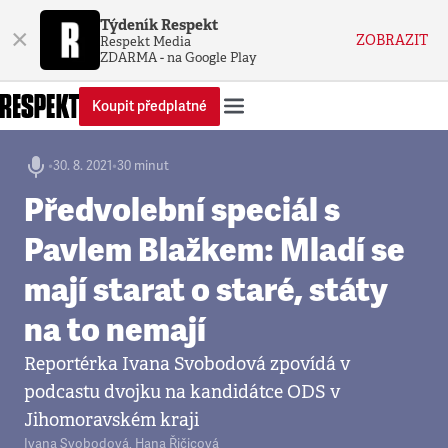
Týdeník Respekt
×
ZOBRAZIT
Respekt Media
ZDARMA - na Google Play
Koupit předplatné
•
30. 8. 2021
•
30 minut
Předvolební speciál s
Pavlem Blažkem: Mladí se
mají starat o staré, státy
na to nemají
Reportérka Ivana Svobodová zpovídá v
podcastu dvojku na kandidátce ODS v
Jihomoravském kraji
Ivana Svobodová
,
Hana Řičicová