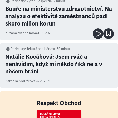
Podcasty
:
Výtah Respektu
•
17 minut
Bouře na ministerstvu zdravotnictví. Na
analýzu o efektivitě zaměstnanců padl
skoro milion korun
Zuzana Machálková
•
6. 8. 2026
Podcasty
:
Tekutá společnost
•
39 minut
Natálie Kocábová: Jsem rváč a
nenávidím, když mi někdo říká ne a v
něčem brání
Barbora Kroužková
•
6. 8. 2026
Respekt Obchod