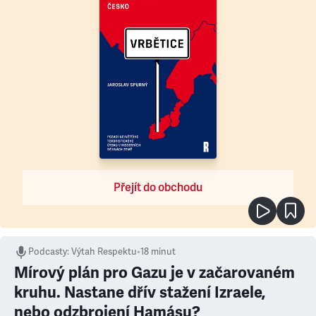
Přejít do obchodu
Podcasty
:
Výtah Respektu
•
18 minut
Mírový plán pro Gazu je v začarovaném
kruhu. Nastane dřív stažení Izraele,
nebo odzbrojení Hamásu?