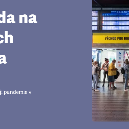
áda na
ch
a
ji pandemie v