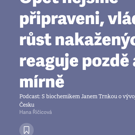
připraveni, vl
růst nakažený
reaguje pozdě 
mírně
Podcast: S biochemikem Janem Trnkou o vývo
Česku
Hana Řičicová