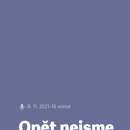
•
9. 11. 2021
•
16 minut
Opět nejsme