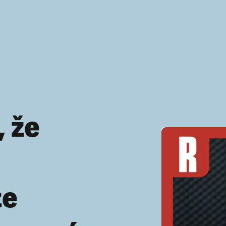
, že
ze