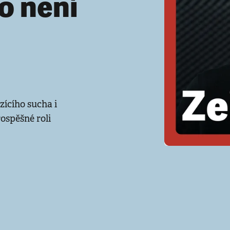
o není
zícího sucha i
ospěšné roli