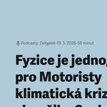
Podcasty
:
Zeitgeist
•
19. 5. 2026
•
56 minut
Fyzice je jedno
pro Motoristy
klimatická kri