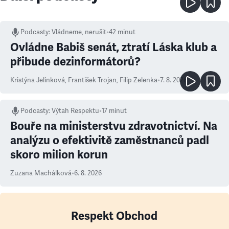
Podcasty
:
Vládneme, nerušit
•
42 minut
Ovládne Babiš senát, ztratí Láska klub a
přibude dezinformátorů?
Kristýna Jelínková
,
František Trojan
,
Filip Zelenka
•
7. 8. 2026
Podcasty
:
Výtah Respektu
•
17 minut
Bouře na ministerstvu zdravotnictví. Na
analýzu o efektivitě zaměstnanců padl
skoro milion korun
Zuzana Machálková
•
6. 8. 2026
Respekt Obchod