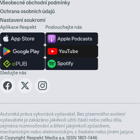
Všeobecné obchodní podmínky
Ochrana osobních údajů
Nastavení soukromí
Aplikace Respekt
Poslouchejte nás
Sledujte nás
Autorská práva vykonává vydavatel. Bez písemného svolení
vydavatele je zakázáno jakékoli užití částí nebo celku díla,
zejména rozmnožování a šíření jakýmkoli způsobem,
mechanickým nebo elektronickým, v českém nebo jiném jazyce.
© Copyright Respekt Media a.s. ISSN 1801-1446