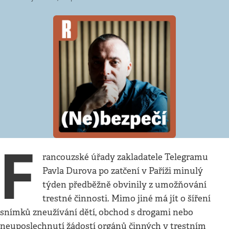
F
rancouzské úřady zakladatele Telegramu
Pavla Durova po zatčení v Paříži minulý
týden předběžně obvinily z umožňování
trestné činnosti. Mimo jiné má jít o šíření
snímků zneužívání dětí, obchod s drogami nebo
neuposlechnutí žádostí orgánů činných v trestním