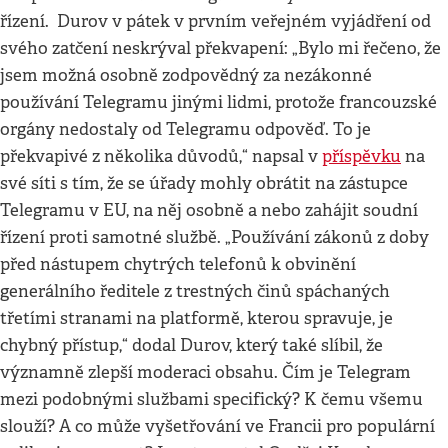
řízení. Durov v pátek v prvním veřejném vyjádření od
svého zatčení neskrýval překvapení: „Bylo mi řečeno, že
jsem možná osobně zodpovědný za nezákonné
používání Telegramu jinými lidmi, protože francouzské
orgány nedostaly od Telegramu odpověď. To je
překvapivé z několika důvodů,“ napsal v
příspěvku
na
své síti s tím, že se úřady mohly obrátit na zástupce
Telegramu v EU, na něj osobně a nebo zahájit soudní
řízení proti samotné službě. „Používání zákonů z doby
před nástupem chytrých telefonů k obvinění
generálního ředitele z trestných činů spáchaných
třetími stranami na platformě, kterou spravuje, je
chybný přístup,“ dodal Durov, který také slíbil, že
významně zlepší moderaci obsahu. Čím je Telegram
mezi podobnými službami specifický? K čemu všemu
slouží? A co může vyšetřování ve Francii pro populární