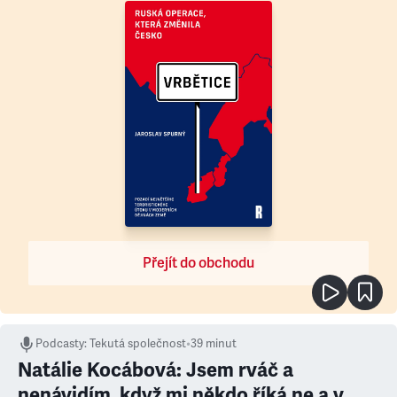
Přejít do obchodu
Podcasty
:
Tekutá společnost
•
39 minut
Natálie Kocábová: Jsem rváč a
nenávidím, když mi někdo říká ne a v