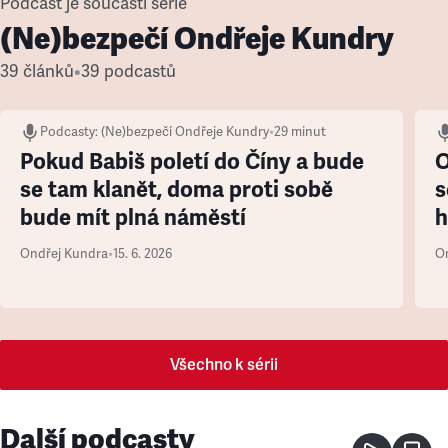
Podcast je součástí série
(Ne)bezpečí Ondřeje Kundry
39 článků
•
39 podcastů
Podcasty
:
(Ne)bezpečí Ondřeje Kundry
•
29 minut
Pokud Babiš poletí do Číny a bude
O
se tam klanět, doma proti sobě
s
bude mít plná náměstí
h
Ondřej Kundra
•
15. 6. 2026
O
Všechno k sérii
Další podcasty