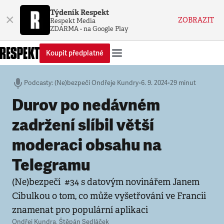
Týdeník Respekt
×
ZOBRAZIT
Respekt Media
ZDARMA - na Google Play
Koupit předplatné
Podcasty
:
(Ne)bezpečí Ondřeje Kundry
•
6. 9. 2024
•
29 minut
Durov po nedávném
zadržení slíbil větší
moderaci obsahu na
Telegramu
(Ne)bezpečí #34 s datovým novinářem Janem
Cibulkou o tom, co může vyšetřování ve Francii
znamenat pro populární aplikaci
Ondřej Kundra
,
Štěpán Sedláček