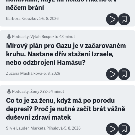
něčem brání
Barbora Kroužková
•
6. 8. 2026
Podcasty
:
Výtah Respektu
•
18 minut
Mírový plán pro Gazu je v začarovaném
kruhu. Nastane dřív stažení Izraele,
nebo odzbrojení Hamásu?
Zuzana Machálková
•
5. 8. 2026
Podcasty
:
Ženy XYZ
•
54 minut
Co to je za ženu, když má po porodu
depresi? Proč je nutné začít brát vážně
duševní zdraví matek
Silvie Lauder
,
Markéta Plíhalová
•
5. 8. 2026