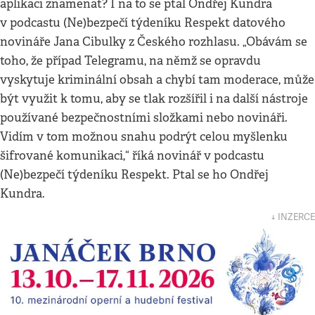
aplikaci znamenat? I na to se ptal Ondřej Kundra
v podcastu (Ne)bezpečí týdeníku Respekt datového
novináře Jana Cibulky z Českého rozhlasu. „Obávám se
toho, že případ Telegramu, na němž se opravdu
vyskytuje kriminální obsah a chybí tam moderace, může
být využit k tomu, aby se tlak rozšířil i na další nástroje
používané bezpečnostními složkami nebo novináři.
Vidím v tom možnou snahu podrýt celou myšlenku
šifrované komunikaci,“ říká novinář v podcastu
(Ne)bezpečí týdeníku Respekt. Ptal se ho Ondřej
Kundra.
↓ INZERCE