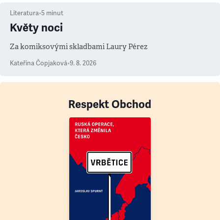
Literatura
•
5
minut
Květy noci
Za komiksovými skladbami Laury Pérez
Kateřina Čopjaková
•
9. 8. 2026
Respekt Obchod