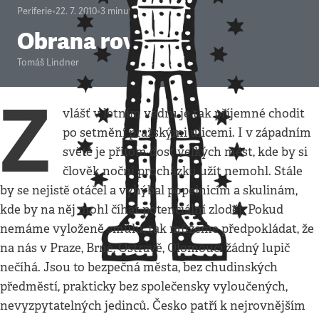
Periferie
•
22. 7. 2010
•
3
minuty
Obrana rovnosti
Tomáš Lindner
Z
vlášť v letním vedru je tak příjemné chodit
po setmění pražskými ulicemi. I v západním
světě je přitom dost velkých měst, kde by si
člověk noční procházku užít nemohl. Stále
by se nejistě otáčel a vyhýbal popelnicím a skulinám,
kde by na něj mohl číhat potenciální zloděj. Pokud
nemáme vyloženě smůlu, tak můžeme předpokládat, že
na nás v Praze, Brně, Ostravě, Olomouci žádný lupič
nečíhá. Jsou to bezpečná města, bez chudinských
předměstí, prakticky bez společensky vyloučených,
nevyzpytatelných jedinců. Česko patří k nejrovnějším