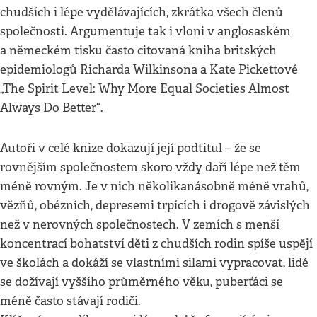
chudších i lépe vydělávajících, zkrátka všech členů
společnosti. Argumentuje tak i vloni v anglosaském
a německém tisku často citovaná kniha britských
epidemiologů Richarda Wilkinsona a Kate Pickettové
„The Spirit Level: Why More Equal Societies Almost
Always Do Better“.
Autoři v celé knize dokazují její podtitul – že se
rovnějším společnostem skoro vždy daří lépe než těm
méně rovným. Je v nich několikanásobně méně vrahů,
vězňů, obézních, depresemi trpících i drogově závislých
než v nerovných společnostech. V zemích s menší
koncentrací bohatství děti z chudších rodin spíše uspějí
ve školách a dokáží se vlastními silami vypracovat, lidé
se dožívají vyššího průměrného věku, puberťáci se
méně často stávají rodiči.