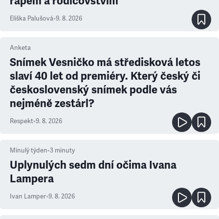
rapem a rodičovstvím
Eliška Palušová
•
9. 8. 2026
Anketa
Snímek Vesničko má středisková letos
slaví 40 let od premiéry. Který český či
československý snímek podle vás
nejméně zestárl?
Respekt
•
9. 8. 2026
Minulý týden
•
3
minuty
Uplynulých sedm dní očima Ivana
Lampera
Ivan Lamper
•
9. 8. 2026