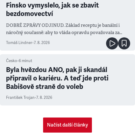
Finsko vymyslelo, jak se zbavit
bezdomovectví
DOBRÉ ZPRÁVY ODJINUD. Základ receptu je banální i
náročný současně: aby to vláda opravdu považovala za
prioritu
Tomáš Lindner
•
7. 8. 2026
Česko
•
6
minut
Byla hvězdou ANO, pak ji skandál
připravil o kariéru. A teď jde proti
Babišově straně do voleb
František Trojan
•
7. 8. 2026
Načíst další články