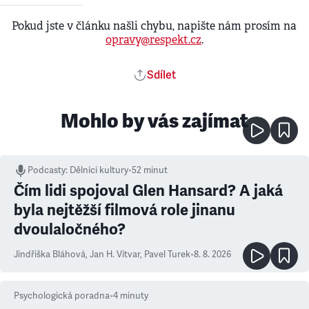
Pokud jste v článku našli chybu, napište nám prosím na
opravy@respekt.cz
.
Sdílet
Mohlo by vás zajímat
Podcasty
:
Dělníci kultury
•
52 minut
Čím lidi spojoval Glen Hansard? A jaká
byla nejtěžší filmová role jinanu
dvoulaločného?
Jindřiška Bláhová
,
Jan H. Vitvar
,
Pavel Turek
•
8. 8. 2026
Psychologická poradna
•
4
minuty