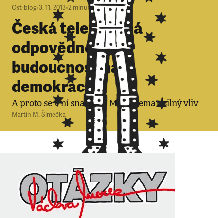
Ost-blog
•
3. 11. 2013
•
2
minuty
Česká televize má
odpovědnost za
budoucnost naší
demokracie
A proto se v ní snaží mít Miloš Zeman silný vliv
Martin M. Šimečka