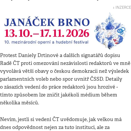
↓ INZERCE
Protest Daniely Drtinové a dalších signatářů dopisu
Radě ČT proti omezování nezávislosti redaktorů ve mně
vyvolává větší obavy o českou demokracii než výsledek
parlamentních voleb nebo spor uvnitř ČSSD. Detaily
o zásazích vedení do práce redaktorů jsou hrozivé -
tímto způsobem lze zničit jakékoli médium během
několika měsíců.
Nevím, jestli si vedení ČT uvědomuje, jak velkou má
dnes odpovědnost nejen za tuto instituci, ale za