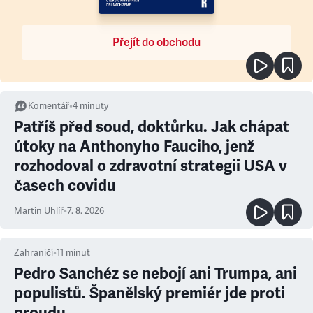
Přejít do obchodu
Komentář
•
4
minuty
Patříš před soud, doktůrku. Jak chápat
útoky na Anthonyho Fauciho, jenž
rozhodoval o zdravotní strategii USA v
časech covidu
Martin Uhlíř
•
7. 8. 2026
Zahraničí
•
11
minut
Pedro Sanchéz se nebojí ani Trumpa, ani
populistů. Španělský premiér jde proti
proudu