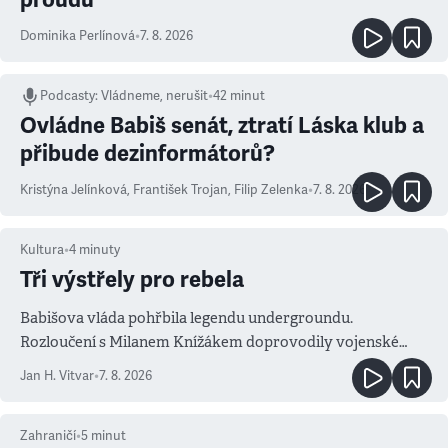
Dominika Perlínová
•
7. 8. 2026
Podcasty
:
Vládneme, nerušit
•
42 minut
Ovládne Babiš senát, ztratí Láska klub a
přibude dezinformátorů?
Kristýna Jelínková
,
František Trojan
,
Filip Zelenka
•
7. 8. 2026
Kultura
•
4
minuty
Tři výstřely pro rebela
Babišova vláda pohřbila legendu undergroundu.
Rozloučení s Milanem Knížákem doprovodily vojenské
salvy i kritika pokrokářů
Jan H. Vitvar
•
7. 8. 2026
Zahraničí
•
5
minut