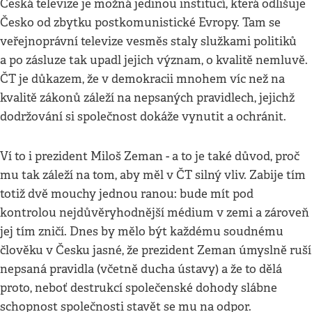
Česká televize je možná jedinou institucí, která odlišuje
Česko od zbytku postkomunistické Evropy. Tam se
veřejnoprávní televize vesměs staly služkami politiků
a po zásluze tak upadl jejich význam, o kvalitě nemluvě.
ČT je důkazem, že v demokracii mnohem víc než na
kvalitě zákonů záleží na nepsaných pravidlech, jejichž
dodržování si společnost dokáže vynutit a ochránit.
Ví to i prezident Miloš Zeman - a to je také důvod, proč
mu tak záleží na tom, aby měl v ČT silný vliv. Zabije tím
totiž dvě mouchy jednou ranou: bude mít pod
kontrolou nejdůvěryhodnější médium v zemi a zároveň
jej tím zničí. Dnes by mělo být každému soudnému
člověku v Česku jasné, že prezident Zeman úmyslně ruší
nepsaná pravidla (včetně ducha ústavy) a že to dělá
proto, neboť destrukcí společenské dohody slábne
schopnost společnosti stavět se mu na odpor.