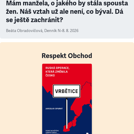
Mám manžela, o jakého by stála spousta
žen. Náš vztah už ale není, co býval. Dá
se ještě zachránit?
Beáta Obradovičová
,
Denník N
•
8. 8. 2026
Respekt Obchod