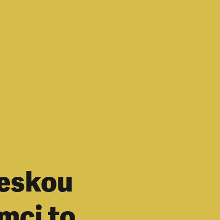
českou
mci to