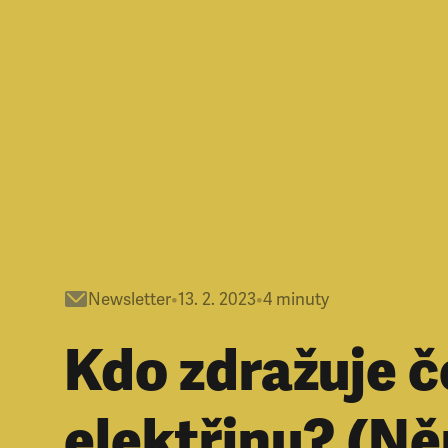
Newsletter
•
13. 2. 2023
•
4
minuty
Kdo zdražuje 
elektřinu? (Ně