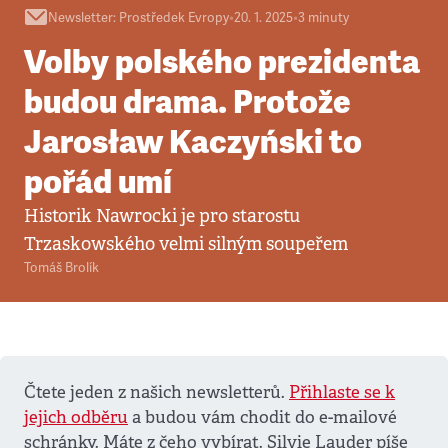
Newsletter
:
Prostředek Evropy
•
20. 1. 2025
•
3
minuty
Volby polského prezidenta
budou drama. Protože
Jarosław Kaczyński to
pořád umí
Historik Nawrocki je pro starostu
Trzaskowského velmi silným soupeřem
Tomáš Brolík
Čtete jeden z našich newsletterů.
Přihlaste se k
jejich odběru
a budou vám chodit do e-mailové
schránky. Máte z čeho vybírat. Silvie Lauder píše