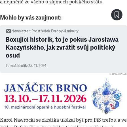
a nejméně ze všeho o zájmech polského státu.
Mohlo by vás zaujmout:
Newsletter
:
Prostředek Evropy
•
4
minuty
Boxující historik, to je pokus Jarosława
Kaczyńského, jak zvrátit svůj politický
osud
Tomáš Brolík
•
25. 11. 2024
↓ INZERCE
Karol Nawrocki se zkrátka ukázal být pro PiS trefou a ve