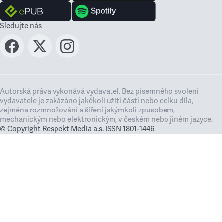
Sledujte nás
Autorská práva vykonává vydavatel. Bez písemného svolení
vydavatele je zakázáno jakékoli užití částí nebo celku díla,
zejména rozmnožování a šíření jakýmkoli způsobem,
mechanickým nebo elektronickým, v českém nebo jiném jazyce.
© Copyright Respekt Media a.s. ISSN 1801-1446