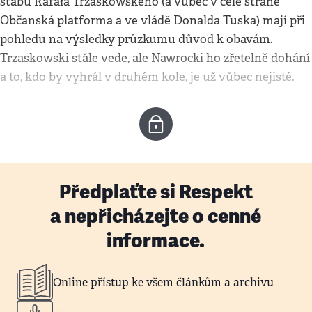
štábu Rafała Trzaskowského (a vůbec v celé straně
Občanská platforma a ve vládě Donalda Tuska) mají při
pohledu na výsledky průzkumu důvod k obavám.
Trzaskowski stále vede, ale Nawrocki ho zřetelně dohání
a to, kdo by vyhrál v druhém kole, je už vůbec nejisté.
Předplaťte si Respekt
a nepřicházejte o cenné
informace.
Online přístup ke všem článkům a archivu