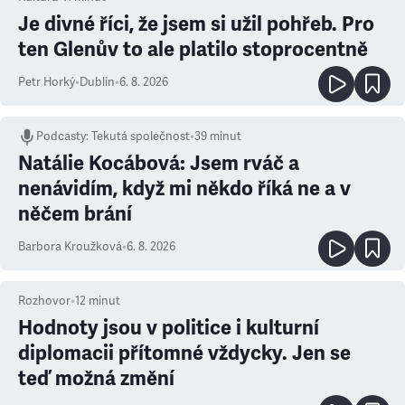
Je divné říci, že jsem si užil pohřeb. Pro
ten Glenův to ale platilo stoprocentně
Petr Horký
•
Dublin
•
6. 8. 2026
Podcasty
:
Tekutá společnost
•
39 minut
Natálie Kocábová: Jsem rváč a
nenávidím, když mi někdo říká ne a v
něčem brání
Barbora Kroužková
•
6. 8. 2026
Rozhovor
•
12
minut
Hodnoty jsou v politice i kulturní
diplomacii přítomné vždycky. Jen se
teď možná změní