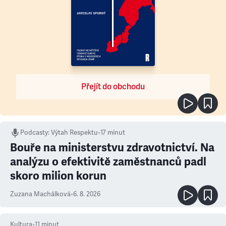
Přejít do obchodu
Podcasty
:
Výtah Respektu
•
17 minut
Bouře na ministerstvu zdravotnictví. Na
analýzu o efektivitě zaměstnanců padl
skoro milion korun
Zuzana Machálková
•
6. 8. 2026
Kultura
•
11
minut