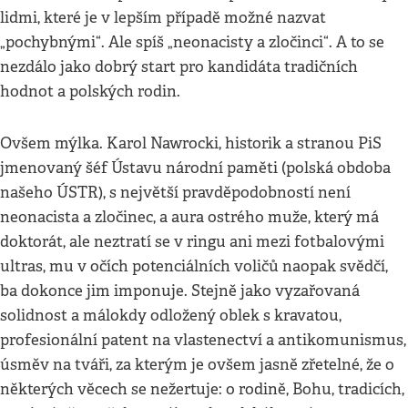
lidmi, které je v lepším případě možné nazvat
„pochybnými“. Ale spíš „neonacisty a zločinci“. A to se
nezdálo jako dobrý start pro kandidáta tradičních
hodnot a polských rodin.
Ovšem mýlka. Karol Nawrocki, historik a stranou PiS
jmenovaný šéf Ústavu národní paměti (polská obdoba
našeho ÚSTR), s největší pravděpodobností není
neonacista a zločinec, a aura ostrého muže, který má
doktorát, ale neztratí se v ringu ani mezi fotbalovými
ultras, mu v očích potenciálních voličů naopak svědčí,
ba dokonce jim imponuje. Stejně jako vyzařovaná
solidnost a málokdy odložený oblek s kravatou,
profesionální patent na vlastenectví a antikomunismus,
úsměv na tváři, za kterým je ovšem jasně zřetelné, že o
některých věcech se nežertuje: o rodině, Bohu, tradicích,