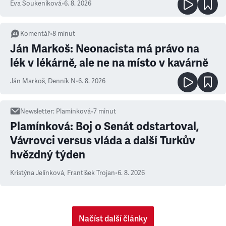
Eva Soukeníková
•
6. 8. 2026
Komentář
•
8
minut
Ján Markoš: Neonacista má právo na
lék v lékárně, ale ne na místo v kavárně
Ján Markoš
,
Denník N
•
6. 8. 2026
Newsletter
:
Plamínková
•
7
minut
Plamínková: Boj o Senát odstartoval,
Vávrovci versus vláda a další Turkův
hvězdný týden
Kristýna Jelínková
,
František Trojan
•
6. 8. 2026
Načíst další články