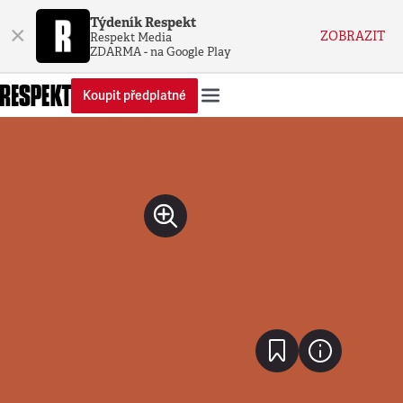
Týdeník Respekt
×
ZOBRAZIT
Respekt Media
ZDARMA - na Google Play
Koupit předplatné