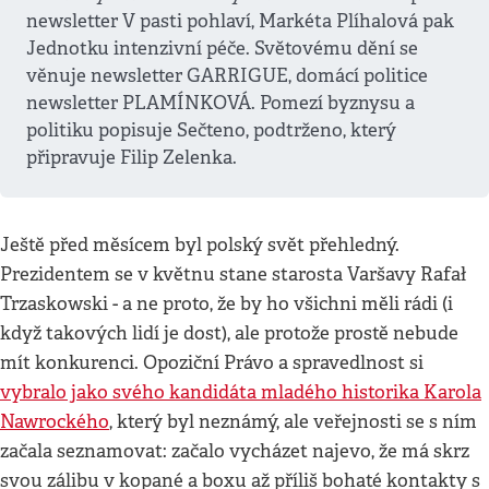
newsletter V pasti pohlaví, Markéta Plíhalová pak
Jednotku intenzivní péče. Světovému dění se
věnuje newsletter GARRIGUE, domácí politice
newsletter PLAMÍNKOVÁ. Pomezí byznysu a
politiku popisuje Sečteno, podtrženo, který
připravuje Filip Zelenka.
Ještě před měsícem byl polský svět přehledný.
Prezidentem se v květnu stane starosta Varšavy Rafał
Trzaskowski - a ne proto, že by ho všichni měli rádi (i
když takových lidí je dost), ale protože prostě nebude
mít konkurenci. Opoziční Právo a spravedlnost si
vybralo jako svého kandidáta mladého historika Karola
Nawrockého
, který byl neznámý, ale veřejnosti se s ním
začala seznamovat: začalo vycházet najevo, že má skrz
svou zálibu v kopané a boxu až příliš bohaté kontakty s