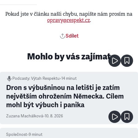
Pokud jste v článku našli chybu, napište nám prosím na
opravy@respekt.cz
.
Sdílet
Mohlo by vás zajímat
Podcasty
:
Výtah Respektu
•
14 minut
Dron s výbušninou na letišti je zatím
největším ohrožením Německa. Cílem
mohl být výbuch i panika
Zuzana Machálková
•
10. 8. 2026
Společnost
•
9
minut