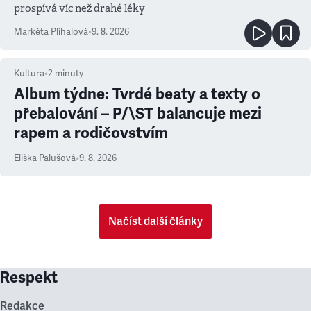
prospívá víc než drahé léky
Markéta Plíhalová
•
9. 8. 2026
Kultura
•
2
minuty
Album týdne: Tvrdé beaty a texty o
přebalování – P/\ST balancuje mezi
rapem a rodičovstvím
Eliška Palušová
•
9. 8. 2026
Načíst další články
Respekt
Redakce