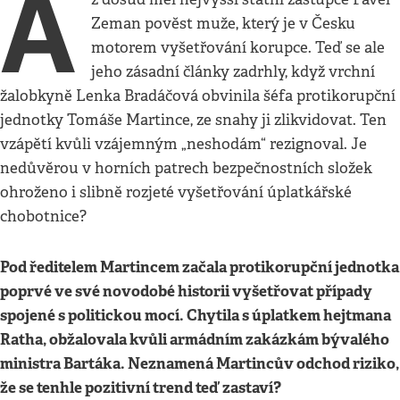
A
Zeman pověst muže, který je v Česku
motorem vyšetřování korupce. Teď se ale
jeho zásadní články zadrhly, když vrchní
žalobkyně Lenka Bradáčová obvinila šéfa protikorupční
jednotky Tomáše Martince, ze snahy ji zlikvidovat. Ten
vzápětí kvůli vzájemným „neshodám“ rezignoval. Je
nedůvěrou v horních patrech bezpečnostních složek
ohroženo i slibně rozjeté vyšetřování úplatkářské
chobotnice?
Pod ředitelem Martincem začala protikorupční jednotka
poprvé ve své novodobé historii vyšetřovat případy
spojené s politickou mocí. Chytila s úplatkem hejtmana
Ratha, obžalovala kvůli armádním zakázkám bývalého
ministra Bartáka. Neznamená Martincův odchod riziko,
že se tenhle pozitivní trend teď zastaví?