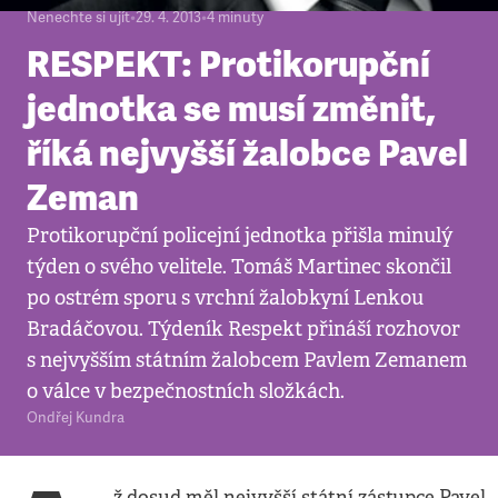
Nenechte si ujít
•
29. 4. 2013
•
4
minuty
RESPEKT: Protikorupční
jednotka se musí změnit,
říká nejvyšší žalobce Pavel
Zeman
Protikorupční policejní jednotka přišla minulý
týden o svého velitele. Tomáš Martinec skončil
po ostrém sporu s vrchní žalobkyní Lenkou
Bradáčovou. Týdeník Respekt přináší rozhovor
s nejvyšším státním žalobcem Pavlem Zemanem
o válce v bezpečnostních složkách.
Ondřej Kundra
ž dosud měl nejvyšší státní zástupce Pavel