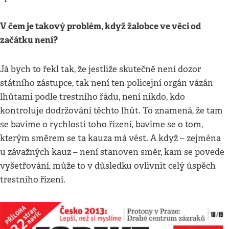
V čem je takový problém, když žalobce ve věci od
začátku není?
Já bych to řekl tak, že jestliže skutečně není dozor
státního zástupce, tak není ten policejní orgán vázán
lhůtami podle trestního řádu, není nikdo, kdo
kontroluje dodržování těchto lhůt. To znamená, že tam
se bavíme o rychlosti toho řízení, bavíme se o tom,
kterým směrem se ta kauza má vést. A když – zejména
u závažných kauz – není stanoven směr, kam se povede
vyšetřování, může to v důsledku ovlivnit celý úspěch
trestního řízení.