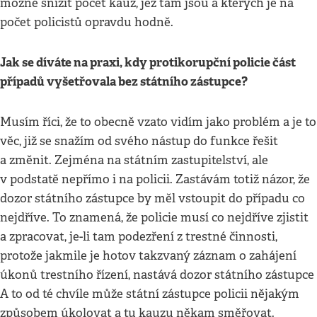
možné snížit počet kauz, jež tam jsou a kterých je na
počet policistů opravdu hodně.
Jak se díváte na praxi, kdy protikorupční policie část
případů vyšetřovala bez státního zástupce?
Musím říci, že to obecně vzato vidím jako problém a je to
věc, již se snažím od svého nástup do funkce řešit
a změnit. Zejména na státním zastupitelství, ale
v podstatě nepřímo i na policii. Zastávám totiž názor, že
dozor státního zástupce by měl vstoupit do případu co
nejdříve. To znamená, že policie musí co nejdříve zjistit
a zpracovat, je-li tam podezření z trestné činnosti,
protože jakmile je hotov takzvaný záznam o zahájení
úkonů trestního řízení, nastává dozor státního zástupce
A to od té chvíle může státní zástupce policii nějakým
způsobem úkolovat a tu kauzu někam směřovat.