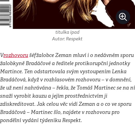
titulka ipad
Autor: Respekt
V
rozhovoru
šéfžalobce Zeman mluví i o nedávném sporu
žalobkyně Bradáčové a ředitele protikorupční jednotky
Martince. Ten odstartovala svým vystoupením Lenka
Bradáčová, když v rozhlasovém rozhovoru – v domnění,
že už není nahrávána – řekla, že Tomáš Martinec se na ní
snaží vyrobit kauzu a jejím prostřednictvím ji
zdiskreditovat. Jak celou věc vidí Zeman a o co ve sporu
Bradáčová – Martinec šlo, najdete v rozhovoru pro
pondělní vydání týdeníku Respekt.