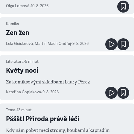
Olga Lomová
•
10. 8. 2026
Komiks
Zen žen
Lela Geislerová
,
Martin Mach Ondřej
•
9. 8. 2026
Literatura
•
5
minut
Květy noci
Za komiksovými skladbami Laury Pérez
Kateřina Čopjaková
•
9. 8. 2026
Téma
•
13
minut
Pšššt! Příroda právě léčí
Kdy nám pobyt mezi stromy, houbami a kapradím