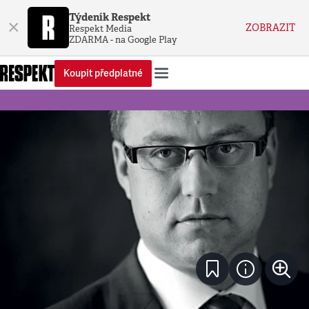
Týdeník Respekt
×
ZOBRAZIT
Respekt Media
ZDARMA - na Google Play
Koupit předplatné