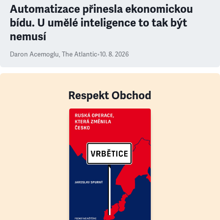
Automatizace přinesla ekonomickou
bídu. U umělé inteligence to tak být
nemusí
Daron Acemoglu
,
The Atlantic
•
10. 8. 2026
Respekt Obchod