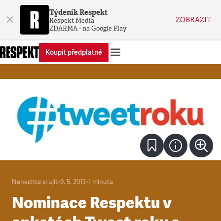
Týdeník Respekt
×
ZOBRAZIT
Respekt Media
ZDARMA - na Google Play
Koupit předplatné
Nenechte si ujít
•
9. 5. 2013
•
1
minuta
Nominace Respektu v