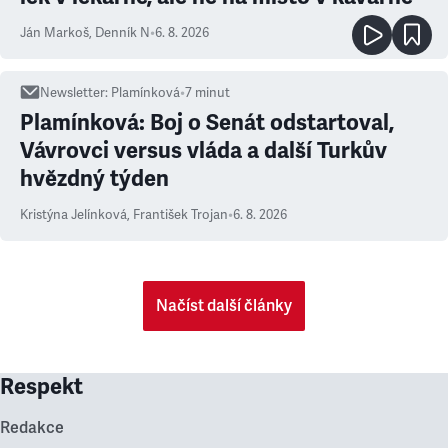
Ján Markoš
,
Denník N
•
6. 8. 2026
Newsletter
:
Plamínková
•
7
minut
Plamínková: Boj o Senát odstartoval,
Vávrovci versus vláda a další Turkův
hvězdný týden
Kristýna Jelínková
,
František Trojan
•
6. 8. 2026
Načíst další články
Respekt
Redakce