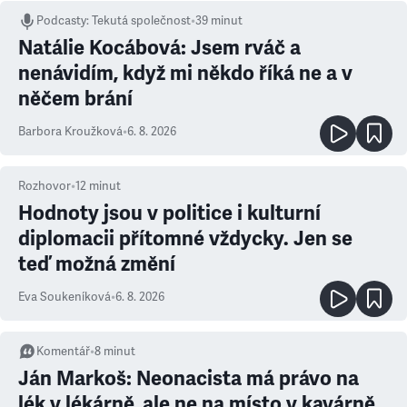
Podcasty
:
Tekutá společnost
•
39 minut
Natálie Kocábová: Jsem rváč a
nenávidím, když mi někdo říká ne a v
něčem brání
Barbora Kroužková
•
6. 8. 2026
Rozhovor
•
12
minut
Hodnoty jsou v politice i kulturní
diplomacii přítomné vždycky. Jen se
teď možná změní
Eva Soukeníková
•
6. 8. 2026
Komentář
•
8
minut
Ján Markoš: Neonacista má právo na
lék v lékárně, ale ne na místo v kavárně