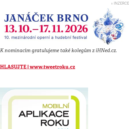
↓ INZERCE
K nominacím gratulujeme také kolegům z iHNed.cz.
HLASUJTE | w
ww.tweetroku.cz