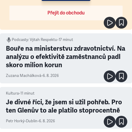
Přejít do obchodu
Podcasty
:
Výtah Respektu
•
17 minut
Bouře na ministerstvu zdravotnictví. Na
analýzu o efektivitě zaměstnanců padl
skoro milion korun
Zuzana Machálková
•
6. 8. 2026
Kultura
•
11
minut
Je divné říci, že jsem si užil pohřeb. Pro
ten Glenův to ale platilo stoprocentně
Petr Horký
•
Dublin
•
6. 8. 2026