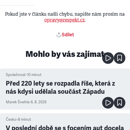
Pokud jste v článku našli chybu, napište nám prosím na
opravy@respekt.cz
.
Sdílet
Mohlo by vás zajímat
Společnost
•
10
minut
Před 220 lety se rozpadla říše, která z
nás kdysi udělala součást Západu
Marek Švehla
•
6. 8. 2026
Česko
•
8
minut
V poslední době se s focením aut docela