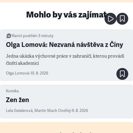
Mohlo by vás zajímat
Ranní postřeh
•
3
minuty
Olga Lomová: Nezvaná návštěva z Číny
Jedna ukázka výchovné práce v zahraničí, kterou provádí
čínští akademici
Olga Lomová
•
10. 8. 2026
Komiks
Zen žen
Lela Geislerová
,
Martin Mach Ondřej
•
9. 8. 2026