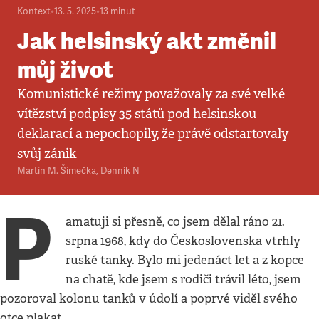
Kontext
•
13. 5. 2025
•
13
minut
Jak helsinský akt změnil
můj život
Komunistické režimy považovaly za své velké
vítězství podpisy 35 států pod helsinskou
deklarací a nepochopily, že právě odstartovaly
svůj zánik
Martin M. Šimečka, Denník N
P
amatuji si přesně, co jsem dělal ráno 21.
srpna 1968, kdy do Československa vtrhly
ruské tanky. Bylo mi jedenáct let a z kopce
na chatě, kde jsem s rodiči trávil léto, jsem
pozoroval kolonu tanků v údolí a poprvé viděl svého
otce plakat.