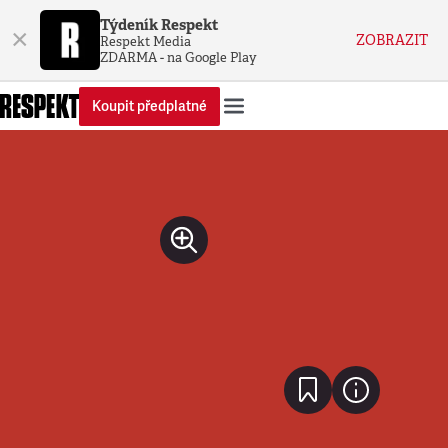
Týdeník Respekt
×
ZOBRAZIT
Respekt Media
ZDARMA - na Google Play
Koupit předplatné