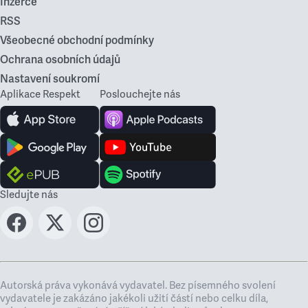
Inzerce
RSS
Všeobecné obchodní podmínky
Ochrana osobních údajů
Nastavení soukromí
Aplikace Respekt
Poslouchejte nás
Sledujte nás
Autorská práva vykonává vydavatel. Bez písemného svolení
vydavatele je zakázáno jakékoli užití částí nebo celku díla,