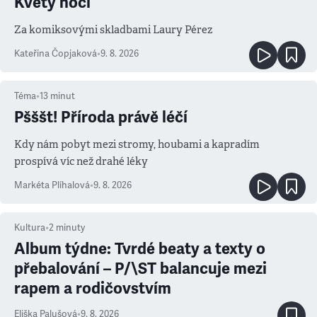
Květy noci
Za komiksovými skladbami Laury Pérez
Kateřina Čopjaková
•
9. 8. 2026
Téma
•
13
minut
Pšššt! Příroda právě léčí
Kdy nám pobyt mezi stromy, houbami a kapradím
prospívá víc než drahé léky
Markéta Plíhalová
•
9. 8. 2026
Kultura
•
2
minuty
Album týdne: Tvrdé beaty a texty o
přebalování – P/\ST balancuje mezi
rapem a rodičovstvím
Eliška Palušová
•
9. 8. 2026