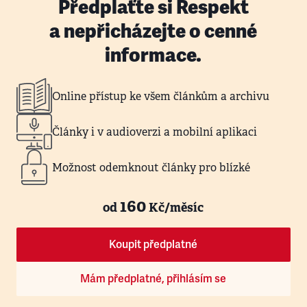
Předplaťte si Respekt
a nepřicházejte o cenné
informace.
Online přístup ke všem článkům a archivu
Články i v audioverzi a mobilní aplikaci
Možnost odemknout články pro blízké
160
od
Kč/měsíc
Koupit předplatné
Mám předplatné, přihlásím se