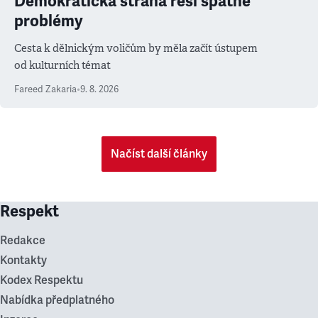
Demokratická strana řeší špatné
problémy
Cesta k dělnickým voličům by měla začít ústupem
od kulturních témat
Fareed Zakaria
•
9. 8. 2026
Načíst další články
Respekt
Redakce
Kontakty
Kodex Respektu
Nabídka předplatného