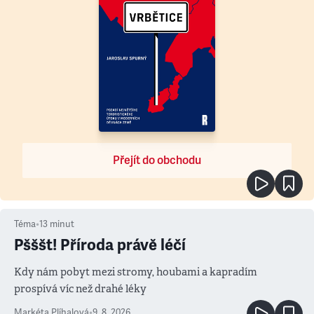
Přejít do obchodu
Téma
•
13
minut
Pšššt! Příroda právě léčí
Kdy nám pobyt mezi stromy, houbami a kapradím
prospívá víc než drahé léky
Markéta Plíhalová
•
9. 8. 2026