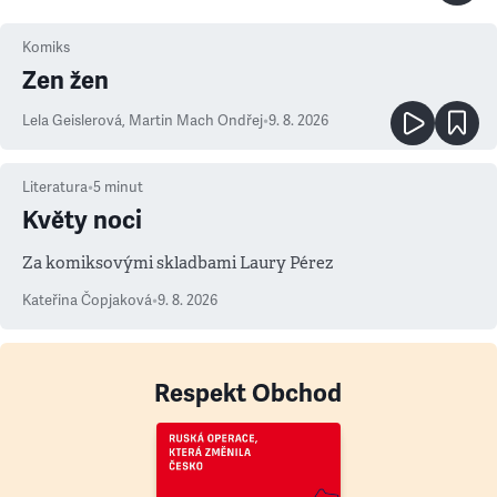
Komiks
Zen žen
Lela Geislerová
,
Martin Mach Ondřej
•
9. 8. 2026
Literatura
•
5
minut
Květy noci
Za komiksovými skladbami Laury Pérez
Kateřina Čopjaková
•
9. 8. 2026
Respekt Obchod