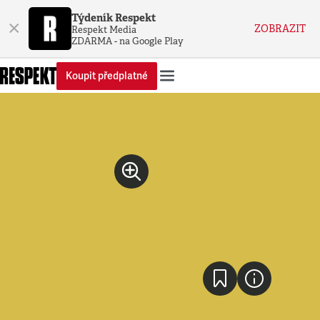
Týdeník Respekt
×
ZOBRAZIT
Respekt Media
ZDARMA - na Google Play
Koupit předplatné