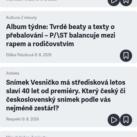
Kultura
•
2
minuty
Album týdne: Tvrdé beaty a texty o
přebalování – P/\ST balancuje mezi
rapem a rodičovstvím
Eliška Palušová
•
9. 8. 2026
Anketa
Snímek Vesničko má středisková letos
slaví 40 let od premiéry. Který český či
československý snímek podle vás
nejméně zestárl?
Respekt
•
9. 8. 2026