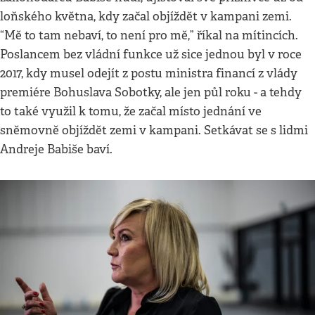
loňského května, kdy začal objíždět v kampani zemi.
“Mě to tam nebaví, to není pro mě,” říkal na mítincích.
Poslancem bez vládní funkce už sice jednou byl v roce
2017, kdy musel odejít z postu ministra financí z vlády
premiére Bohuslava Sobotky, ale jen půl roku - a tehdy
to také využil k tomu, že začal místo jednání ve
sněmovně objíždět zemi v kampani. Setkávat se s lidmi
Andreje Babiše baví.