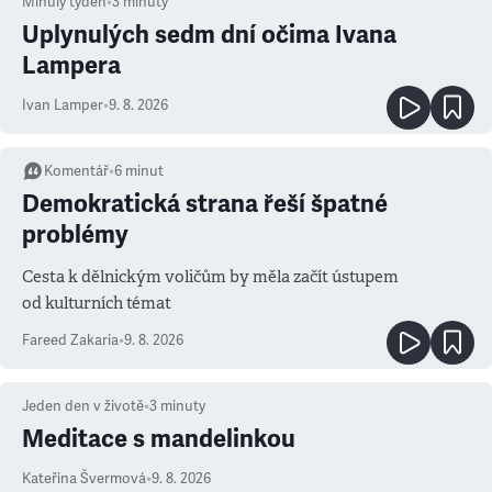
Minulý týden
•
3
minuty
Uplynulých sedm dní očima Ivana
Lampera
Ivan Lamper
•
9. 8. 2026
Komentář
•
6
minut
Demokratická strana řeší špatné
problémy
Cesta k dělnickým voličům by měla začít ústupem
od kulturních témat
Fareed Zakaria
•
9. 8. 2026
Jeden den v životě
•
3
minuty
Meditace s mandelinkou
Kateřina Švermová
•
9. 8. 2026