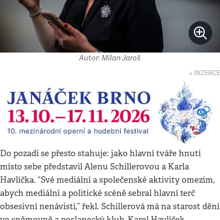
Autor: Milan Jaroš
↓ INZERCE
Do pozadí se přesto stahuje: jako hlavní tváře hnutí
místo sebe představil Alenu Schillerovou a Karla
Havlíčka. “Své mediální a společenské aktivity omezím,
abych mediální a politické scéně sebral hlavní terč
obsesivní nenávisti,” řekl. Schillerová má na starost dění
ve sněmovně a poslanecký klub, Karel Havlíček