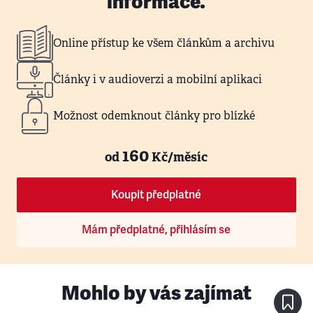
informace.
Online přístup ke všem článkům a archivu
Články i v audioverzi a mobilní aplikaci
Možnost odemknout články pro blízké
160
od
Kč/měsíc
Koupit předplatné
Mám předplatné, přihlásím se
Mohlo by vás zajímat