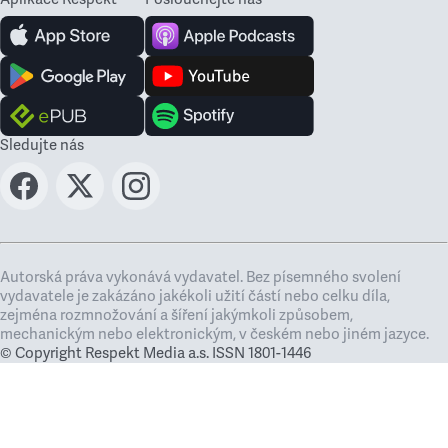
Sledujte nás
Autorská práva vykonává vydavatel. Bez písemného svolení
vydavatele je zakázáno jakékoli užití částí nebo celku díla,
zejména rozmnožování a šíření jakýmkoli způsobem,
mechanickým nebo elektronickým, v českém nebo jiném jazyce.
© Copyright Respekt Media a.s. ISSN 1801-1446