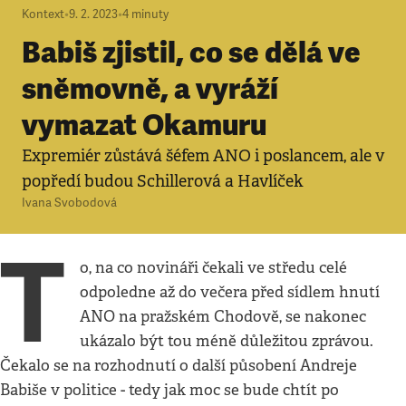
Kontext
•
9. 2. 2023
•
4
minuty
Babiš zjistil, co se dělá ve
sněmovně, a vyráží
vymazat Okamuru
Expremiér zůstává šéfem ANO i poslancem, ale v
popředí budou Schillerová a Havlíček
Ivana Svobodová
T
o, na co novináři čekali ve středu celé
odpoledne až do večera před sídlem hnutí
ANO na pražském Chodově, se nakonec
ukázalo být tou méně důležitou zprávou.
Čekalo se na rozhodnutí o další působení Andreje
Babiše v politice - tedy jak moc se bude chtít po