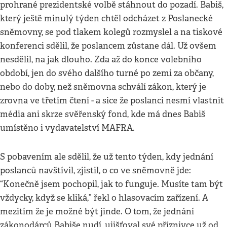
prohrané prezidentské volbě stáhnout do pozadí. Babiš,
který ještě minulý týden chtěl odcházet z Poslanecké
sněmovny, se pod tlakem kolegů rozmyslel a na tiskové
konferenci sdělil, že poslancem zůstane dál. Už ovšem
nesdělil, na jak dlouho. Zda až do konce volebního
období, jen do svého dalšího turné po zemi za občany,
nebo do doby, než sněmovna schválí zákon, který je
zrovna ve třetím čtení - a sice že poslanci nesmí vlastnit
média ani skrze svěřenský fond, kde má dnes Babiš
umístěno i vydavatelství MAFRA.
S pobavením ale sdělil, že už tento týden, kdy jednání
poslanců navštívil, zjistil, o co ve sněmovně jde:
“Konečně jsem pochopil, jak to funguje. Musíte tam být
vždycky, když se kliká,” řekl o hlasovacím zařízení. A
mezitím že je možné být jinde. O tom, že jednání
zákonodárců Babiše nudí, ujišťoval své příznivce už od