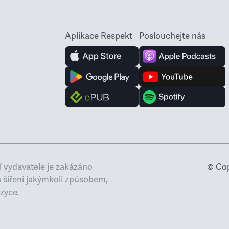
Aplikace Respekt
Poslouchejte nás
 vydavatele je zakázáno
© Cop
a šíření jakýmkoli způsobem,
zyce.