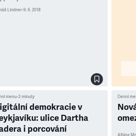
máš Lindner
•
9. 6. 2018
nní menu
•
3
minuty
Denní me
igitální demokracie v
Nová
eykjavíku: ulice Dartha
omez
adera i porcování
Albína M