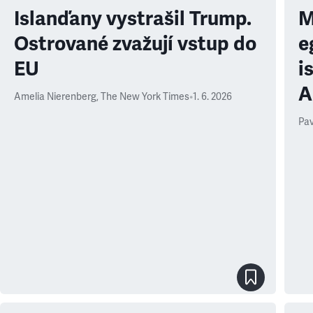
Islanďany vystrašil Trump.
M
Ostrované zvažují vstup do
e
EU
i
A
Amelia Nierenberg
,
The New York Times
•
1. 6. 2026
Pav