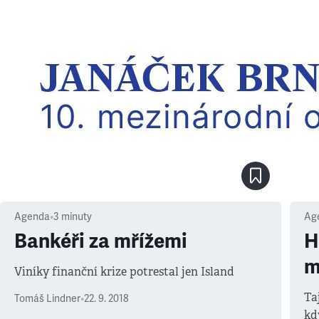
Agenda
•
3
minuty
Ag
Bankéři za mřížemi
H
m
Viníky finanční krize potrestal jen Island
Ta
Tomáš Lindner
•
22. 9. 2018
kd