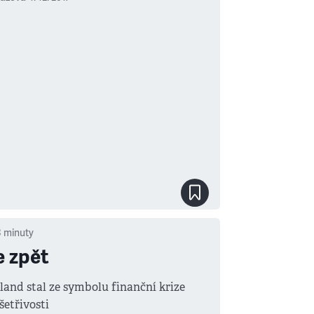
3
minuty
 zpět
sland stal ze symbolu finanční krize
šetřivosti