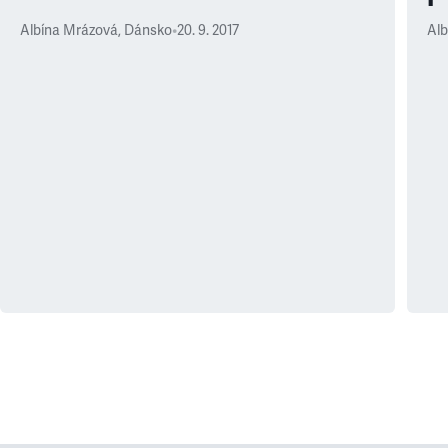
Albína Mrázová, Dánsko
•
20. 9. 2017
Al