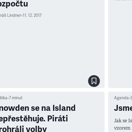
ozpočtu
máš Lindner
•
11. 12. 2017
itika
•
7
minut
Agenda
•
nowden se na Island
Jsme
epřestěhuje. Piráti
Jak se I
rohráli volby
vzorem 