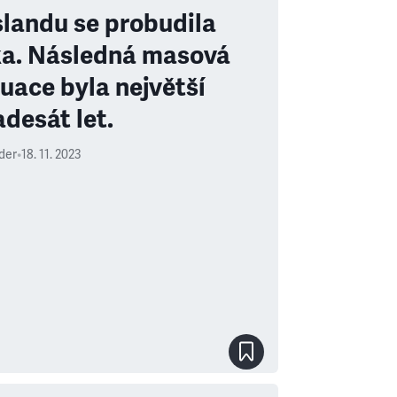
slandu se probudila
a. Následná masová
uace byla největší
adesát let.
uder
•
18. 11. 2023