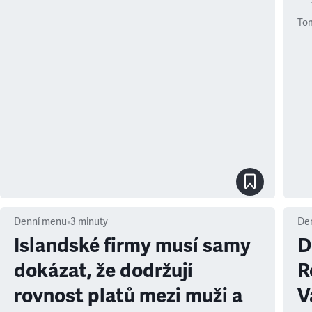
To
Denní menu
•
3
minuty
De
Islandské firmy musí samy
D
dokázat, že dodržují
R
rovnost platů mezi muži a
V