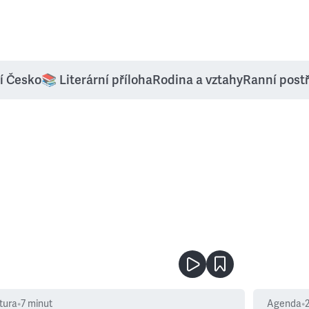
í Česko
📚 Literární příloha
Rodina a vztahy
Ranní post
tura
•
7
minut
Agenda
•