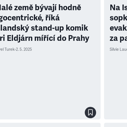
alé země bývají hodně
Na I
gocentrické, říká
sopk
slandský stand-up komik
evak
ri Eldjárn mířící do Prahy
za p
el Turek
•
2. 5. 2025
Silvie La