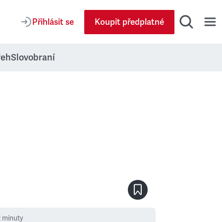
Přihlásit se
Koupit předplatné
řeh
Slovobraní
2
minuty