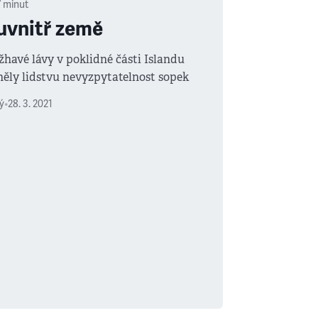
7
minut
 uvnitř země
havé lávy v poklidné části Islandu
ěly lidstvu nevyzpytatelnost sopek
ý
•
28. 3. 2021