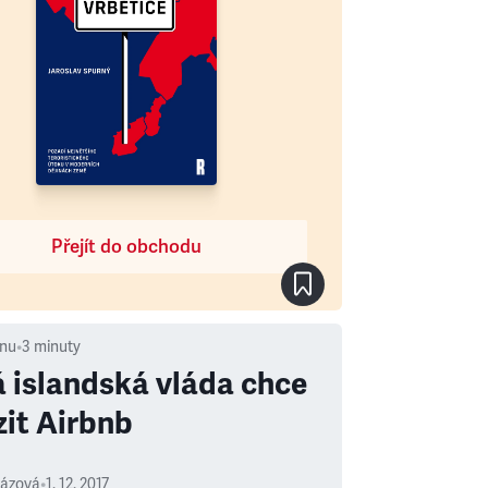
Přejít do obchodu
nu
•
3
minuty
 islandská vláda chce
it Airbnb
rázová
•
1. 12. 2017