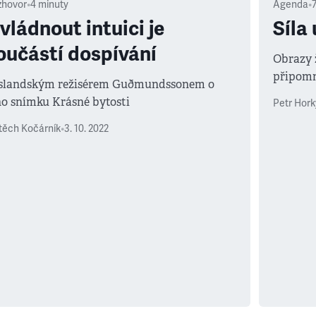
zhovor
•
4
minuty
Agenda
•
vládnout intuici je
Síla
oučástí dospívání
Obrazy ž
připomn
islandským režisérem Guðmundssonem o
ho snímku Krásné bytosti
Petr Hork
těch Kočárník
•
3. 10. 2022