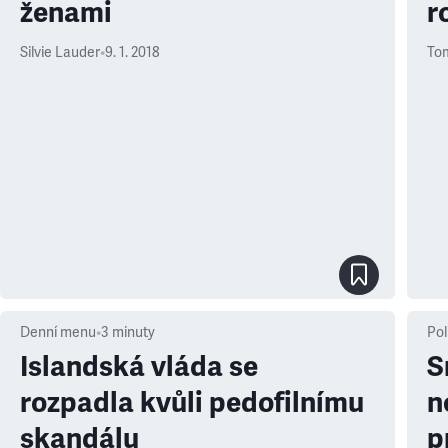
ženami
r
Silvie Lauder
•
9. 1. 2018
To
Denní menu
•
3
minuty
Pol
Islandská vláda se
S
rozpadla kvůli pedofilnímu
n
skandálu
p