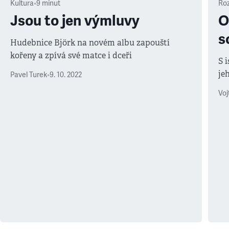
Kultura
•
9
minut
Ro
Jsou to jen výmluvy
O
s
Hudebnice Björk na novém albu zapouští
kořeny a zpívá své matce i dceři
S 
je
Pavel Turek
•
9. 10. 2022
Voj