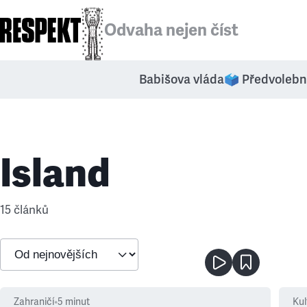
Odvaha nejen číst
Babišova vláda
🗳️ Předvolebn
Island
15 článků
Zahraničí
•
5
minut
Kul