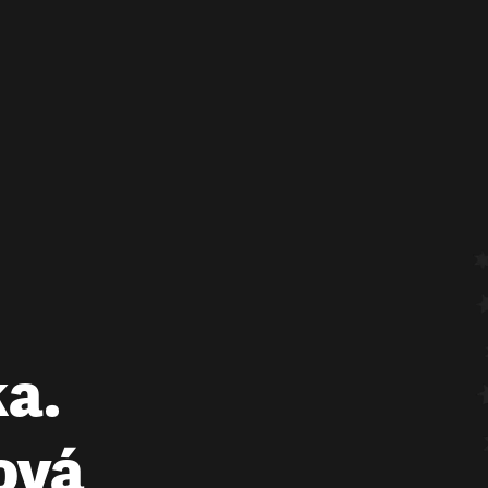
ka.
ová