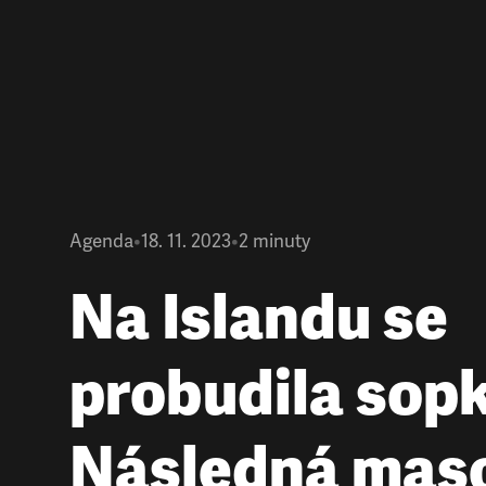
Agenda
•
18. 11. 2023
•
2
minuty
Na Islandu se
probudila sop
Následná mas