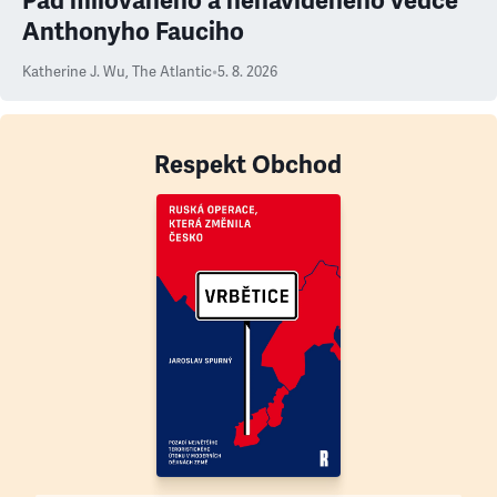
Pád milovaného a nenáviděného vědce
Anthonyho Fauciho
Katherine J. Wu
,
The Atlantic
•
5. 8. 2026
Respekt Obchod