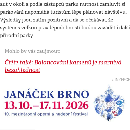
aut v okolí a podle zástupců parku nutnost zamluvit si
parkování napomáhá turistům lépe plánovat návštěvu.
Výsledky jsou zatím pozitivní a dá se očekávat, že
systém s velkou pravděpodobností budou zavádět i další
přírodní parky.
Mohlo by vás zaujmout:
Čtěte také: Balancování kamenů je marnivá
bezohlednost
↓ INZERCE