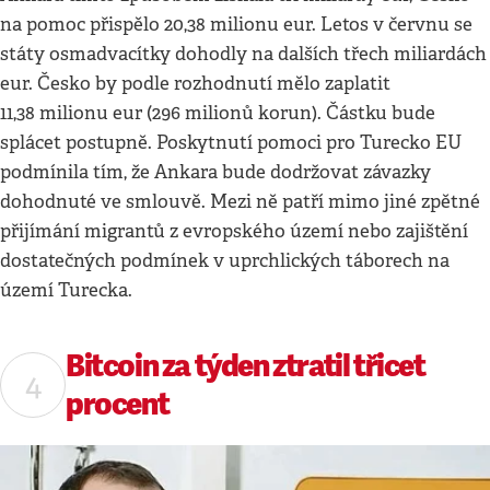
na pomoc přispělo 20,38 milionu eur. Letos v červnu se
státy osmadvacítky dohodly na dalších třech miliardách
eur. Česko by podle rozhodnutí mělo zaplatit
11,38 milionu eur (296 milionů korun). Částku bude
splácet postupně. Poskytnutí pomoci pro Turecko EU
podmínila tím, že Ankara bude dodržovat závazky
dohodnuté ve smlouvě. Mezi ně patří mimo jiné zpětné
přijímání migrantů z evropského území nebo zajištění
dostatečných podmínek v uprchlických táborech na
území Turecka.
Bitcoin za týden ztratil třicet
procent