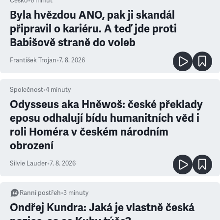
Česko
•
6
minut
Byla hvězdou ANO, pak ji skandál
připravil o kariéru. A teď jde proti
Babišově straně do voleb
František Trojan
•
7. 8. 2026
Společnost
•
4
minuty
Odysseus aka Hněwoš: české překlady
eposu odhalují bídu humanitních věd i
roli Homéra v českém národním
obrození
Silvie Lauder
•
7. 8. 2026
Ranní postřeh
•
3
minuty
Ondřej Kundra: Jaká je vlastně česká