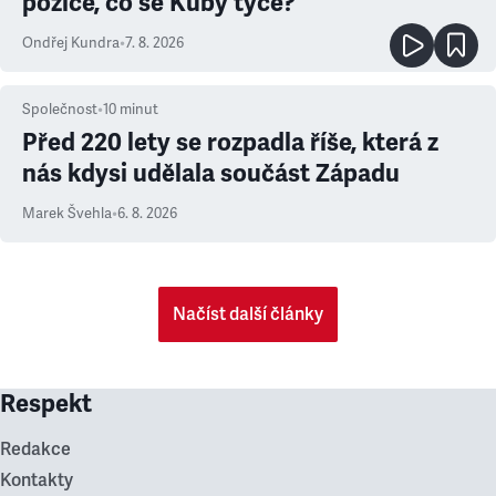
pozice, co se Kuby týče?
Ondřej Kundra
•
7. 8. 2026
Společnost
•
10
minut
Před 220 lety se rozpadla říše, která z
nás kdysi udělala součást Západu
Marek Švehla
•
6. 8. 2026
Načíst další články
Respekt
Redakce
Kontakty