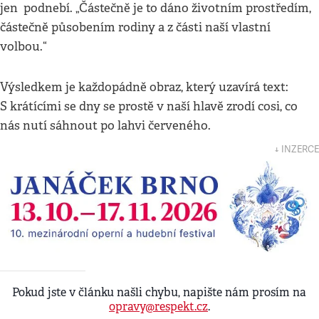
jen podnebí. „Částečně je to dáno životním prostředím,
částečně působením rodiny a z části naší vlastní
volbou.“
Výsledkem je každopádně obraz, který uzavírá text:
S krátícími se dny se prostě v naší hlavě zrodí cosi, co
nás nutí sáhnout po lahvi červeného.
↓ INZERCE
Pokud jste v článku našli chybu, napište nám prosím na
opravy@respekt.cz
.