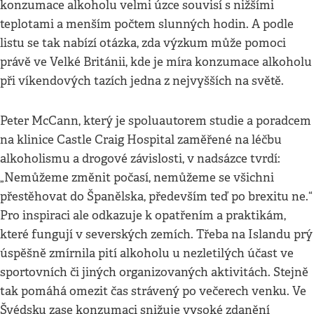
konzumace alkoholu velmi úzce souvisí s nižšími
teplotami a menším počtem slunných hodin. A podle
listu se tak nabízí otázka, zda výzkum může pomoci
právě ve Velké Británii, kde je míra konzumace alkoholu
při víkendových tazích jedna z nejvyšších na světě.
Peter McCann, který je spoluautorem studie a poradcem
na klinice Castle Craig Hospital zaměřené na léčbu
alkoholismu a drogové závislosti, v nadsázce tvrdí:
„Nemůžeme změnit počasí, nemůžeme se všichni
přestěhovat do Španělska, především teď po brexitu ne.“
Pro inspiraci ale odkazuje k opatřením a praktikám,
které fungují v severských zemích. Třeba na Islandu prý
úspěšně zmírnila pití alkoholu u nezletilých účast ve
sportovních či jiných organizovaných aktivitách. Stejně
tak pomáhá omezit čas strávený po večerech venku. Ve
Švédsku zase konzumaci snižuje vysoké zdanění