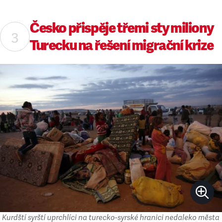
Česko přispěje třemi sty miliony
Turecku na řešení migrační krize
Kurdští syrští uprchlíci na turecko-syrské hranici nedaleko města