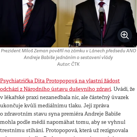
Prezident Miloš Zeman pověřil na zámku v Lánech předsedu ANO
Andreje Babiše jednáním o sestavení vlády
Autor: ČTK
Psychiatrička Dita Protopopová na vlastní žádost
odchází z Národního ústavu duševního zdraví
. Uvádí, že
v lékařské praxi nezanedbala nic, ale částečný úvazek
ukončuje kvůli mediálnímu tlaku. Její zpráva
o zdravotním stavu syna premiéra Andreje Babiše
mohla podle médií napomáhat tomu, aby se vyhnul
trestnímu stíhání. Protopopová, která už rezignovala