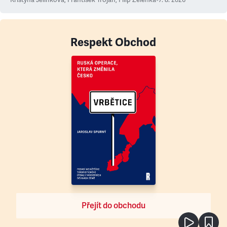
Kristýna Jelínková
,
František Trojan
,
Filip Zelenka
•
7. 8. 2026
Respekt Obchod
Přejít do obchodu