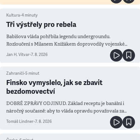
Kultura
•
4
minuty
Tři výstřely pro rebela
Babišova vláda pohřbila legendu undergroundu.
Rozloučení s Milanem Knížákem doprovodily vojenské
salvy i kritika pokrokářů
Jan H. Vitvar
•
7. 8. 2026
Zahraničí
•
5
minut
Finsko vymyslelo, jak se zbavit
bezdomovectví
DOBRÉ ZPRÁVY ODJINUD. Základ receptu je banální i
náročný současně: aby to vláda opravdu považovala za
prioritu
Tomáš Lindner
•
7. 8. 2026