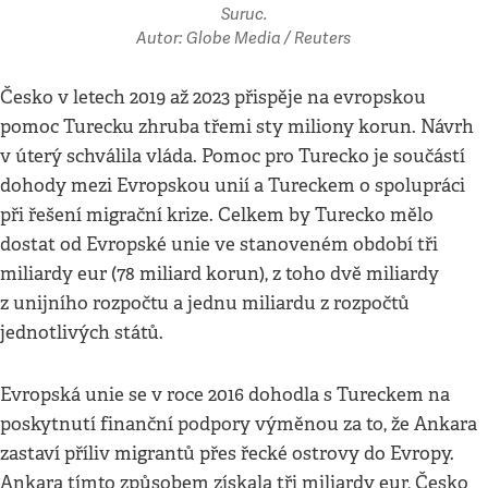
Suruc.
Autor: Globe Media / Reuters
Česko v letech 2019 až 2023 přispěje na evropskou
pomoc Turecku zhruba třemi sty miliony korun. Návrh
v úterý schválila vláda. Pomoc pro Turecko je součástí
dohody mezi Evropskou unií a Tureckem o spolupráci
při řešení migrační krize. Celkem by Turecko mělo
dostat od Evropské unie ve stanoveném období tři
miliardy eur (78 miliard korun), z toho dvě miliardy
z unijního rozpočtu a jednu miliardu z rozpočtů
jednotlivých států.
Evropská unie se v roce 2016 dohodla s Tureckem na
poskytnutí finanční podpory výměnou za to, že Ankara
zastaví příliv migrantů přes řecké ostrovy do Evropy.
Ankara tímto způsobem získala tři miliardy eur, Česko