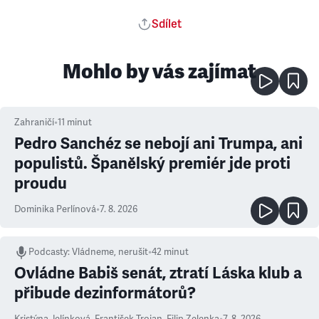
Sdílet
Mohlo by vás zajímat
Zahraničí
•
11
minut
Pedro Sanchéz se nebojí ani Trumpa, ani
populistů. Španělský premiér jde proti
proudu
Dominika Perlínová
•
7. 8. 2026
Podcasty
:
Vládneme, nerušit
•
42 minut
Ovládne Babiš senát, ztratí Láska klub a
přibude dezinformátorů?