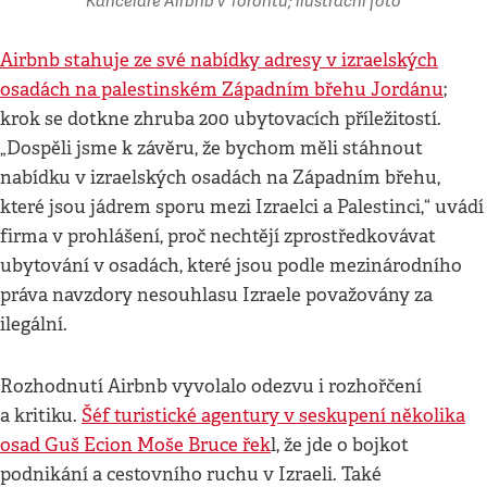
Kanceláře Airbnb v Torontu; ilustrační foto
Airbnb stahuje ze své nabídky adresy v izraelských
osadách na palestinském Západním břehu Jordánu
;
krok se dotkne zhruba 200 ubytovacích příležitostí.
„Dospěli jsme k závěru, že bychom měli stáhnout
nabídku v izraelských osadách na Západním břehu,
které jsou jádrem sporu mezi Izraelci a Palestinci,“ uvádí
firma v prohlášení, proč nechtějí zprostředkovávat
ubytování v osadách, které jsou podle mezinárodního
práva navzdory nesouhlasu Izraele považovány za
ilegální.
Rozhodnutí Airbnb vyvolalo odezvu i rozhořčení
a kritiku.
Šéf turistické agentury v seskupení několika
osad Guš Ecion Moše Bruce řek
l, že jde o bojkot
podnikání a cestovního ruchu v Izraeli. Také