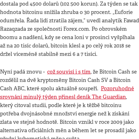
dostala pod 4500 dolarů (102 500 korun). Za týden se tak
hodnota bitcoinu snížila zhruba o 30 procent. „Euforie
odumřela. Řada lidí ztratila zájem,“ uvedl analytik Fawad
Razaqzada ze společnosti Forex.com. Po obrovském
boomu a nadšení, kdy se cena loni v prosinci vyšplhala
až na 20 tisíc dolarů, bitcoin klesl a po celý rok 2018 se
držel víceméně stabilně mezi 6 a 7 tisíci.
Nyní padá znovu -
což souvisí i s tím
, že Bitcoin Cash se
rozdělil na dvě kryptoměny Bitcoin Cash SV a Bitcoin
Cash ABC, které spolu aktuálně soupeří.
Pozoruhodné
srovnání minulý týden přinesl deník The Guardian
,
který citoval studii, podle které je k těžbě bitcoinu
potřeba dvojnásobné množství energie než k získání
zlata ve stejné hodnotě. Bitcoin vznikl v roce 2009 jako
alternativa oficiálních měn a během let se prosadil jako
přední kybernetická měna světa.