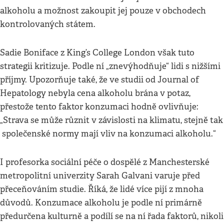
alkoholu a možnost zakoupit jej pouze v obchodech
kontrolovaných státem.
Sadie Boniface z King’s College London však tuto
strategii kritizuje. Podle ní „znevýhodňuje“ lidi s nižšími
příjmy. Upozorňuje také, že ve studii od Journal of
Hepatology nebyla cena alkoholu brána v potaz,
přestože tento faktor konzumaci hodně ovlivňuje:
„Strava se může různit v závislosti na klimatu, stejně tak
společenské normy mají vliv na konzumaci alkoholu.“
I profesorka sociální péče o dospělé z Manchesterské
metropolitní univerzity Sarah Galvani varuje před
přeceňováním studie. Říká, že lidé více pijí z mnoha
důvodů. Konzumace alkoholu je podle ní primárně
předurčena kulturně a podílí se na ní řada faktorů, nikoli