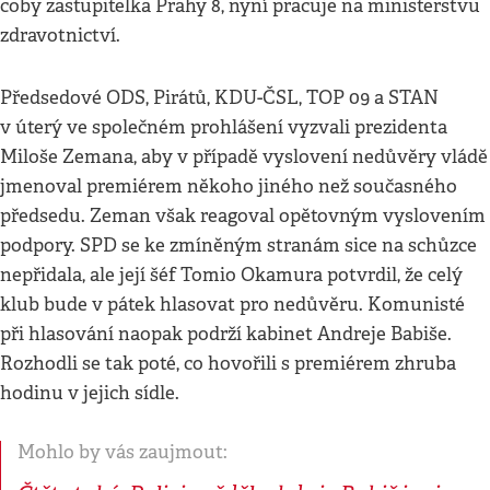
coby zastupitelka Prahy 8, nyní pracuje na ministerstvu
zdravotnictví.
Předsedové ODS, Pirátů, KDU-ČSL, TOP 09 a STAN
v úterý ve společném prohlášení vyzvali prezidenta
Miloše Zemana, aby v případě vyslovení nedůvěry vládě
jmenoval premiérem někoho jiného než současného
předsedu. Zeman však reagoval opětovným vyslovením
podpory. SPD se ke zmíněným stranám sice na schůzce
nepřidala, ale její šéf Tomio Okamura potvrdil, že celý
klub bude v pátek hlasovat pro nedůvěru. Komunisté
při hlasování naopak podrží kabinet Andreje Babiše.
Rozhodli se tak poté, co hovořili s premiérem zhruba
hodinu v jejich sídle.
Mohlo by vás zaujmout: