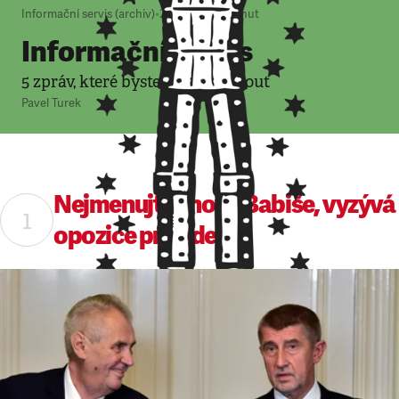
Informační servis (archiv)
•
20. 11. 2018
•
7
minut
Informační servis
5 zpráv, které byste neměli minout
Pavel Turek
Nejmenujte znova Babiše, vyzývá
opozice prezidenta