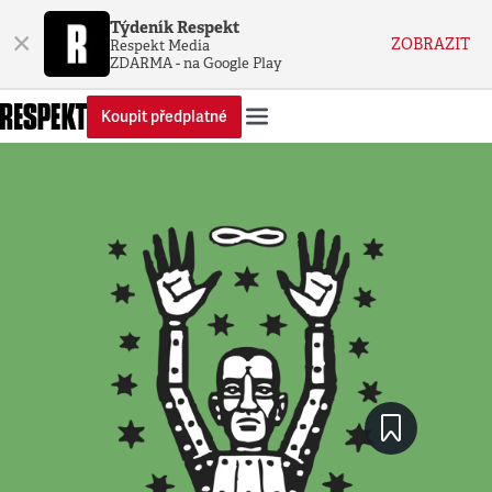
Týdeník Respekt
×
ZOBRAZIT
Respekt Media
ZDARMA - na Google Play
Koupit předplatné