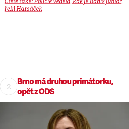
Čtěte také: Policie věděla, kde je Babiš junior,
řekl Hamáček
Brno má druhou primátorku,
opět z ODS