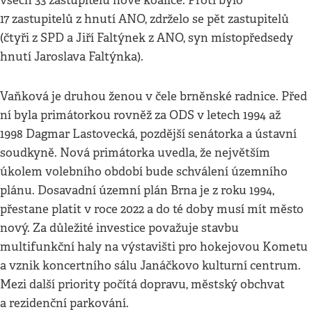
všech 33 zastupitelů nové koalice. Proti bylo
17 zastupitelů z hnutí ANO, zdrželo se pět zastupitelů
(čtyři z SPD a Jiří Faltýnek z ANO, syn místopředsedy
hnutí Jaroslava Faltýnka).
Vaňková je druhou ženou v čele brněnské radnice. Před
ní byla primátorkou rovněž za ODS v letech 1994 až
1998 Dagmar Lastovecká, pozdější senátorka a ústavní
soudkyně. Nová primátorka uvedla, že největším
úkolem volebního období bude schválení územního
plánu. Dosavadní územní plán Brna je z roku 1994,
přestane platit v roce 2022 a do té doby musí mít město
nový. Za důležité investice považuje stavbu
multifunkční haly na výstavišti pro hokejovou Kometu
a vznik koncertního sálu Janáčkovo kulturní centrum.
Mezi další priority počítá dopravu, městský obchvat
a rezidenční parkování.