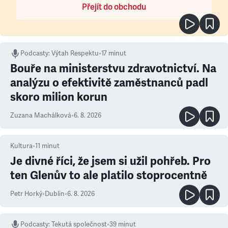
Přejít do obchodu
Podcasty
:
Výtah Respektu
•
17 minut
Bouře na ministerstvu zdravotnictví. Na
analýzu o efektivitě zaměstnanců padl
skoro milion korun
Zuzana Machálková
•
6. 8. 2026
Kultura
•
11
minut
Je divné říci, že jsem si užil pohřeb. Pro
ten Glenův to ale platilo stoprocentně
Petr Horký
•
Dublin
•
6. 8. 2026
Podcasty
:
Tekutá společnost
•
39 minut