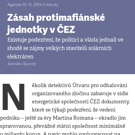
Agenda
•
10. 12. 2013
•
2
minuty
Zásah protimafiánské
jednotky v ČEZ
Existuje podezření, že politici a vláda jednali ve
shodě se zájmy velkých stavitelů solárních
elektráren
Jaroslav Spurný
N
ěkolik detektivů Útvaru pro odhalování
organizovaného zločinu zabavuje v sídle
energetické společnosti ČEZ dokumenty,
které se týkají podezření, že vedení
podniku – ještě za éry Martina Romana – okradlo jím
spravovanou, převážně státní společnost minimálně
o miliardu korun. A navíc mohlo spolupracovat na