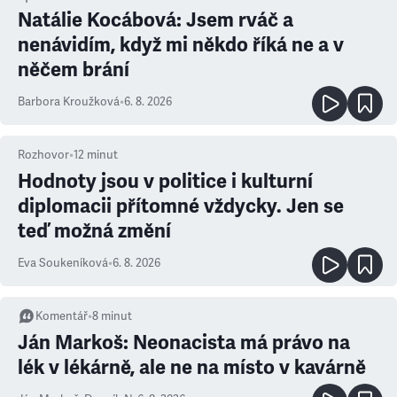
Natálie Kocábová: Jsem rváč a
nenávidím, když mi někdo říká ne a v
něčem brání
Barbora Kroužková
•
6. 8. 2026
Rozhovor
•
12
minut
Hodnoty jsou v politice i kulturní
diplomacii přítomné vždycky. Jen se
teď možná změní
Eva Soukeníková
•
6. 8. 2026
Komentář
•
8
minut
Ján Markoš: Neonacista má právo na
lék v lékárně, ale ne na místo v kavárně