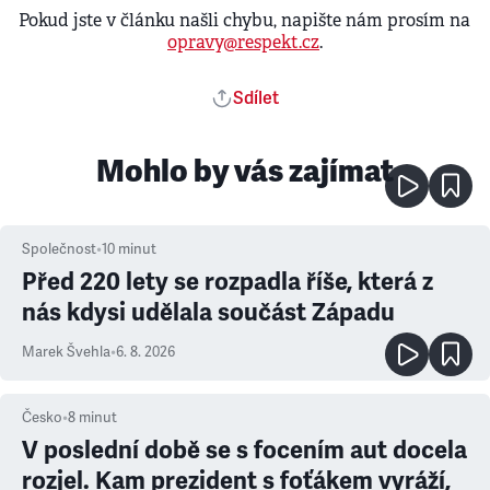
Pokud jste v článku našli chybu, napište nám prosím na
opravy@respekt.cz
.
Sdílet
Mohlo by vás zajímat
Společnost
•
10
minut
Před 220 lety se rozpadla říše, která z
nás kdysi udělala součást Západu
Marek Švehla
•
6. 8. 2026
Česko
•
8
minut
V poslední době se s focením aut docela
rozjel. Kam prezident s foťákem vyráží,