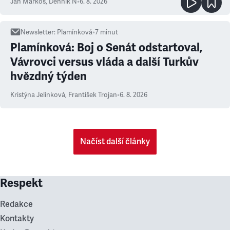
Ján Markoš
,
Denník N
•
6. 8. 2026
Newsletter
:
Plamínková
•
7
minut
Plamínková: Boj o Senát odstartoval,
Vávrovci versus vláda a další Turkův
hvězdný týden
Kristýna Jelínková
,
František Trojan
•
6. 8. 2026
Načíst další články
Respekt
Redakce
Kontakty