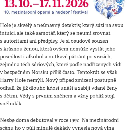
Hole je skvělý a neúnavný detektiv, který sází na svou
intuici, ale také samotář, který se neumí srovnat
s autoritami ani předpisy. Je si osudově souzen
s krásnou ženou, která ovšem nemůže vystát jeho
posedlosti: alkohol a nutkavé pátrání po vrazích,
zejména těch sériových, které podle nadřízených vidí
v bezpečném Norsku příliš často. Tentokrát se však
Harry Hole nemýlí. Nový případ zmizení postupně
odhalí, že již dlouho kdosi unáší a zabíjí vdané ženy
s dětmi. Vždy s prvním sněhem a vždy poblíž stojí
sněhulák.
Nesbø doma debutoval v roce 1997. Na mezinárodní
scénu ho v půli minulé dekády vynesla nová vlna