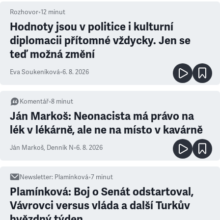
Rozhovor
•
12
minut
Hodnoty jsou v politice i kulturní
diplomacii přítomné vždycky. Jen se
teď možná změní
Eva Soukeníková
•
6. 8. 2026
Komentář
•
8
minut
Ján Markoš: Neonacista má právo na
lék v lékárně, ale ne na místo v kavárně
Ján Markoš
,
Denník N
•
6. 8. 2026
Newsletter
:
Plamínková
•
7
minut
Plamínková: Boj o Senát odstartoval,
Vávrovci versus vláda a další Turkův
hvězdný týden