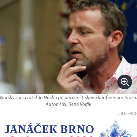
Norský spisovatel Jo Nesbo po páteční tiskové konferenci v Praze.
Autor: HN, René Volfík
↓ INZERCE