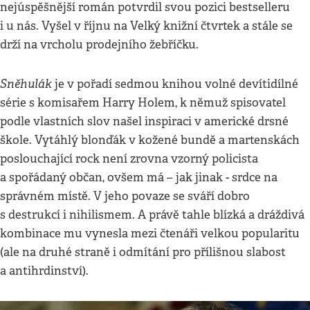
nejúspěšnější román potvrdil svou pozici bestselleru
i u nás. Vyšel v říjnu na Velký knižní čtvrtek a stále se
drží na vrcholu prodejního žebříčku.
Sněhulák
je v pořadí sedmou knihou volné devítidílné
série s komisařem Harry Holem, k němuž spisovatel
podle vlastních slov našel inspiraci v americké drsné
škole. Vytáhlý blonďák v kožené bundě a martenskách
poslouchající rock není zrovna vzorný policista
a spořádaný občan, ovšem má – jak jinak - srdce na
správném místě. V jeho povaze se sváří dobro
s destrukcí i nihilismem. A právě tahle blízká a dráždivá
kombinace mu vynesla mezi čtenáři velkou popularitu
(ale na druhé straně i odmítání pro přílišnou slabost
a antihrdinství).