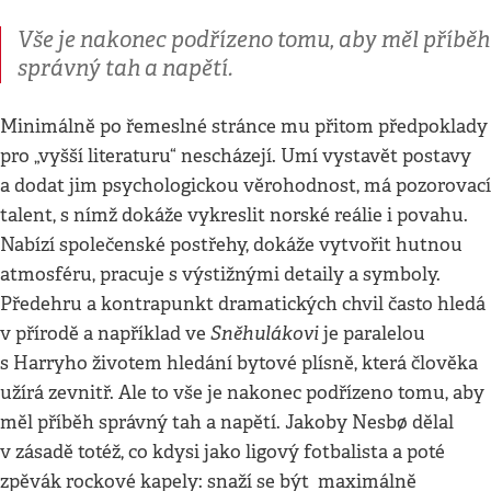
Vše je nakonec podřízeno tomu, aby měl příběh
správný tah a napětí.
Minimálně po řemeslné stránce mu přitom předpoklady
pro „vyšší literaturu“ nescházejí. Umí vystavět postavy
a dodat jim psychologickou věrohodnost, má pozorovací
talent, s nímž dokáže vykreslit norské reálie i povahu.
Nabízí společenské postřehy, dokáže vytvořit hutnou
atmosféru, pracuje s výstižnými detaily a symboly.
Předehru a kontrapunkt dramatických chvil často hledá
Sněhulákovi
v přírodě a například ve
je paralelou
s Harryho životem hledání bytové plísně, která člověka
užírá zevnitř. Ale to vše je nakonec podřízeno tomu, aby
měl příběh správný tah a napětí. Jakoby Nesbø dělal
v zásadě totéž, co kdysi jako ligový fotbalista a poté
zpěvák rockové kapely: snaží se být maximálně