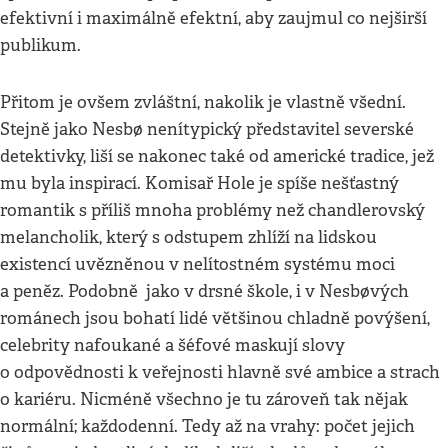
efektivní i maximálně efektní, aby zaujmul co nejširší
publikum.
Přitom je ovšem zvláštní, nakolik je vlastně všední.
Stejně jako Nesbø nenítypický představitel severské
detektivky, liší se nakonec také od americké tradice, jež
mu byla inspirací. Komisař Hole je spíše nešťastný
romantik s příliš mnoha problémy než chandlerovský
melancholik, který s odstupem zhlíží na lidskou
existencí uvězněnou v nelítostném systému moci
a peněz. Podobně jako v drsné škole, i v Nesbøvých
románech jsou bohatí lidé většinou chladně povýšení,
celebrity nafoukané a šéfové maskují slovy
o odpovědnosti k veřejnosti hlavně své ambice a strach
o kariéru. Nicméně všechno je tu zároveň tak nějak
normální; každodenní. Tedy až na vrahy: počet jejich