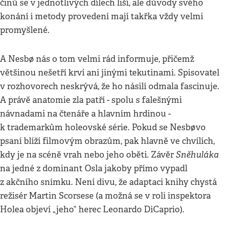
činů se v jednotlivých dílech liší, ale důvody svého
konání i metody provedení mají takřka vždy velmi
promyšlené.
A Nesbø nás o tom velmi rád informuje, přičemž
většinou nešetří krví ani jinými tekutinami. Spisovatel
v rozhovorech neskrývá, že ho násilí odmala fascinuje.
A právě anatomie zla patří - spolu s falešnými
návnadami na čtenáře a hlavním hrdinou -
k trademarkům holeovské série. Pokud se Nesbøvo
psaní blíží filmovým obrazům, pak hlavně ve chvílích,
Sněhuláka
kdy je na scéně vrah nebo jeho oběti. Závěr
na jedné z dominant Osla jakoby přímo vypadl
z akčního snímku. Není divu, že adaptaci knihy chystá
režisér Martin Scorsese (a možná se v roli inspektora
Holea objeví „jeho“ herec Leonardo DiCaprio).