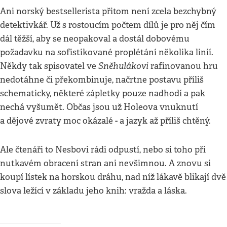
Ani norský bestsellerista přitom není zcela bezchybný
detektivkář. Už s rostoucím počtem dílů je pro něj čím
dál těžší, aby se neopakoval a dostál dobovému
požadavku na sofistikované proplétání několika linií.
Sněhulákovi
Někdy tak spisovatel ve
rafinovanou hru
nedotáhne či překombinuje, načrtne postavu příliš
schematicky, některé zápletky pouze nadhodí a pak
nechá vyšumět. Občas jsou už Holeova vnuknutí
a dějové zvraty moc okázalé - a jazyk až příliš chtěný.
Ale čtenáři to Nesbovi rádi odpustí, nebo si toho při
nutkavém obracení stran ani nevšimnou. A znovu si
koupí lístek na horskou dráhu, nad níž lákavě blikají dvě
slova ležící v základu jeho knih: vražda a láska.