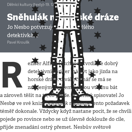
Dělníci kultury (texty)
•
19. 12. 2012
•
5
minut
Sněhulák na horské dráze
Jo Nesbo potvrzuje pověst skvělého
detektivkáře
Pavel Kroulík
R
ežisér Alfred Hitchcock tvrdil, že dobrý
detektivní thriller má být jako jízda na
horské dráze: divák /čtenář se má se
zatajeným dechem každou vteřinu bát
a zároveň těšit na to, co přijde. A norský spisovatel Jo
Sněhulák
Nesbø ve své knize
naplňuje tento požadavek
téměř dokonale. Vždycky když nastane pocit, že se chvíli
pojede po rovince nebo se už úlevně doklouže do cíle,
přijde znenadání ostrý přemet. Nesbův světově