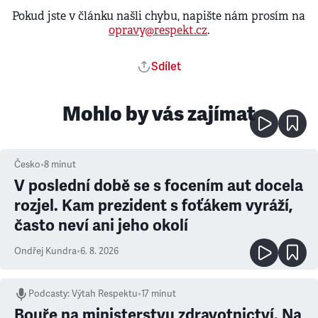
Pokud jste v článku našli chybu, napište nám prosím na
opravy@respekt.cz
.
Sdílet
Mohlo by vás zajímat
Česko
•
8
minut
V poslední době se s focením aut docela
rozjel. Kam prezident s foťákem vyráží,
často neví ani jeho okolí
Ondřej Kundra
•
6. 8. 2026
Podcasty
:
Výtah Respektu
•
17 minut
Bouře na ministerstvu zdravotnictví. Na