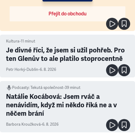
Přejít do obchodu
Kultura
•
11
minut
Je divné říci, že jsem si užil pohřeb. Pro
ten Glenův to ale platilo stoprocentně
Petr Horký
•
Dublin
•
6. 8. 2026
Podcasty
:
Tekutá společnost
•
39 minut
Natálie Kocábová: Jsem rváč a
nenávidím, když mi někdo říká ne a v
něčem brání
Barbora Kroužková
•
6. 8. 2026