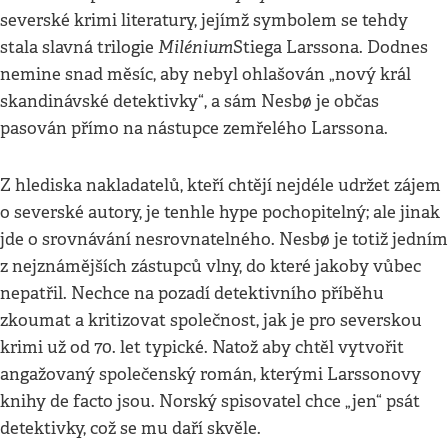
severské krimi literatury, jejímž symbolem se tehdy
Milénium
stala slavná trilogie
Stiega Larssona. Dodnes
nemine snad měsíc, aby nebyl ohlašován „nový král
skandinávské detektivky“, a sám Nesbø je občas
pasován přímo na nástupce zemřelého Larssona.
Z hlediska nakladatelů, kteří chtějí nejdéle udržet zájem
o severské autory, je tenhle hype pochopitelný; ale jinak
jde o srovnávání nesrovnatelného. Nesbø je totiž jedním
z nejznámějších zástupců vlny, do které jakoby vůbec
nepatřil. Nechce na pozadí detektivního příběhu
zkoumat a kritizovat společnost, jak je pro severskou
krimi už od 70. let typické. Natož aby chtěl vytvořit
angažovaný společenský román, kterými Larssonovy
knihy de facto jsou. Norský spisovatel chce „jen“ psát
detektivky, což se mu daří skvěle.