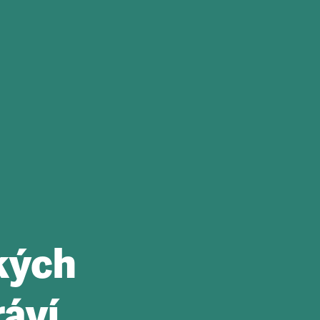
kých
ráví