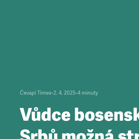
Čevapi Times
•
2. 4. 2025
•
4
minuty
Vůdce bosens
Srbů možná st