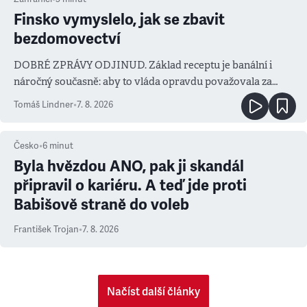
Finsko vymyslelo, jak se zbavit
bezdomovectví
DOBRÉ ZPRÁVY ODJINUD. Základ receptu je banální i
náročný současně: aby to vláda opravdu považovala za
prioritu
Tomáš Lindner
•
7. 8. 2026
Česko
•
6
minut
Byla hvězdou ANO, pak ji skandál
připravil o kariéru. A teď jde proti
Babišově straně do voleb
František Trojan
•
7. 8. 2026
Načíst další články