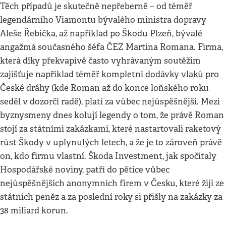
Těch případů je skutečně nepřeberně – od téměř
legendárního Viamontu bývalého ministra dopravy
Aleše Řebíčka, až například po Škodu Plzeň, bývalé
angažmá současného šéfa ČEZ Martina Romana. Firma,
která díky překvapivě často vyhrávaným soutěžím
zajišťuje například téměř kompletní dodávky vlaků pro
České dráhy (kde Roman až do konce loňského roku
seděl v dozorčí radě), platí za vůbec nejúspěšnější. Mezi
byznysmeny dnes kolují legendy o tom, že právě Roman
stojí za státními zakázkami, které nastartovali raketový
růst Škody v uplynulých letech, a že je to zároveň právě
on, kdo firmu vlastní. Škoda Investment, jak spočítaly
Hospodářské noviny, patří do pětice vůbec
nejúspěšnějších anonymních firem v Česku, které žijí ze
státních peněz a za poslední roky si přišly na zakázky za
38 miliard korun.