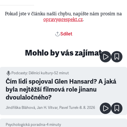
Pokud jste v článku našli chybu, napište nám prosím na
opravy@respekt.cz
.
Sdílet
Mohlo by vás zajímat
Podcasty
:
Dělníci kultury
•
52 minut
Čím lidi spojoval Glen Hansard? A jaká
byla nejtěžší filmová role jinanu
dvoulaločného?
Jindřiška Bláhová
,
Jan H. Vitvar
,
Pavel Turek
•
8. 8. 2026
Psychologická poradna
•
4
minuty