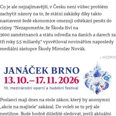
Co je ale nejzajímavější, v Česku není vůbec problém
zachytit názory na to, že státní zakázky díky takto
nastavené šedé ekonomice omezují odtékání peněz do
ciziny. "Nezapomeňte, že Škoda živí na
3600 zaměstnanců a státu odvedla na daních a darech za
tři roky 5,5 miliardy," vysvětloval novinářům naposledy
mediální zástupce Škody Miroslav Novák.
↓ INZERCE
Poslanci mají dnes na stole zákon, který by anonymní
„akcie na majitele“ zakázal. Do voleb se to prý ale
nestihne. Bude hodně důležité sledovat, jestli aktuální