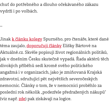
chuť do potřebného a dlouho očekávaného zákazu
vydrží i po volbách.
…
Jinak
k článku kolegy
Spurného, pro čtenáře, které dané
téma zaujalo,
doporučuji články
Elišky Bártové na
Aktuálně.cz. Skvěle popisují život regionálních politiků,
jak v dnešním Česku skutečně vypadá. Řada aktérů těch
divokých příběhů sedí kromě svého politického
angažmá i v organizacích, jako je zmiňovaná Krajská
zdravotní, sdružující pět největších severočeských
nemocnic. Články o tom, že v nemocnici proběhlo za
poslední rok několik „podezřele předražených nákupů“
(viz např.
zde
) pak získávají na logice.