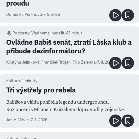
proudu
Dominika Perlínová
•
7. 8. 2026
Podcasty
:
Vládneme, nerušit
•
42 minut
Ovládne Babiš senát, ztratí Láska klub a
přibude dezinformátorů?
Kristýna Jelínková
,
František Trojan
,
Filip Zelenka
•
7. 8. 2026
Kultura
•
4
minuty
Tři výstřely pro rebela
Babišova vláda pohřbila legendu undergroundu.
Rozloučení s Milanem Knížákem doprovodily vojenské
salvy i kritika pokrokářů
Jan H. Vitvar
•
7. 8. 2026
Zahraničí
•
5
minut