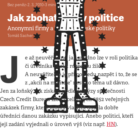
Bez peněz
•
2. 3. 2010
•
3
minuty
Jak zbohatnout v politice
Anonymní firmy a blaho pro české politiky
Tomáš Sacher
J
e až neuvěřitelné, jak snadno lze v roli politika
či úředníka pustit rozpočtu žilou.
A neuvěřitelné je při pohledu nazpět i to, že se
z „akcií na majitele“ nestalo téma už dávno.
Jen za loňský rok získaly podle analýzy společnosti
Czech Credit Bureau 1200 z celkových 8852 veřejných
zakázek firmy, které mohly vlastnit docela dobře
úředníci danou zakázku vypisující. Anebo politici, kteří
její zadání vyjednali o úroveň výš (viz např.
HN
).