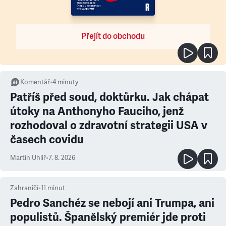
Přejít do obchodu
Komentář
•
4
minuty
Patříš před soud, doktůrku. Jak chápat
útoky na Anthonyho Fauciho, jenž
rozhodoval o zdravotní strategii USA v
časech covidu
Martin Uhlíř
•
7. 8. 2026
Zahraničí
•
11
minut
Pedro Sanchéz se nebojí ani Trumpa, ani
populistů. Španělský premiér jde proti