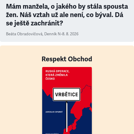
Mám manžela, o jakého by stála spousta
žen. Náš vztah už ale není, co býval. Dá
se ještě zachránit?
Beáta Obradovičová
,
Denník N
•
8. 8. 2026
Respekt Obchod