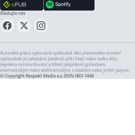
Sledujte nás
Autorská práva vykonává vydavatel. Bez písemného svolení
vydavatele je zakázáno jakékoli užití částí nebo celku díla,
zejména rozmnožování a šíření jakýmkoli způsobem,
mechanickým nebo elektronickým, v českém nebo jiném jazyce.
© Copyright Respekt Media a.s. ISSN 1801-1446