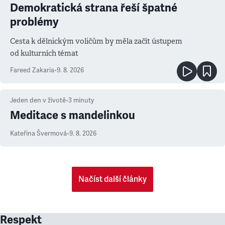
Demokratická strana řeší špatné
problémy
Cesta k dělnickým voličům by měla začít ústupem
od kulturních témat
Fareed Zakaria
•
9. 8. 2026
Jeden den v životě
•
3
minuty
Meditace s mandelinkou
Kateřina Švermová
•
9. 8. 2026
Načíst další články
Respekt