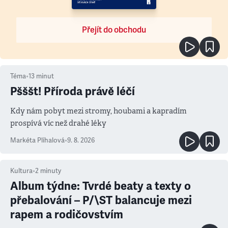
Přejít do obchodu
Téma
•
13
minut
Pšššt! Příroda právě léčí
Kdy nám pobyt mezi stromy, houbami a kapradím
prospívá víc než drahé léky
Markéta Plíhalová
•
9. 8. 2026
Kultura
•
2
minuty
Album týdne: Tvrdé beaty a texty o
přebalování – P/\ST balancuje mezi
rapem a rodičovstvím