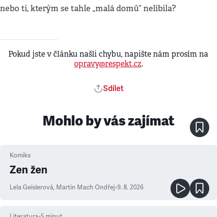
nebo ti, kterým se tahle „malá domů“ nelíbila?
Pokud jste v článku našli chybu, napište nám prosím na
opravy@respekt.cz
.
Sdílet
Mohlo by vás zajímat
Komiks
Zen žen
Lela Geislerová
,
Martin Mach Ondřej
•
9. 8. 2026
Literatura
•
5
minut