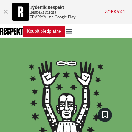
Týdeník Respekt
×
ZOBRAZIT
Respekt Media
ZDARMA - na Google Play
Koupit předplatné