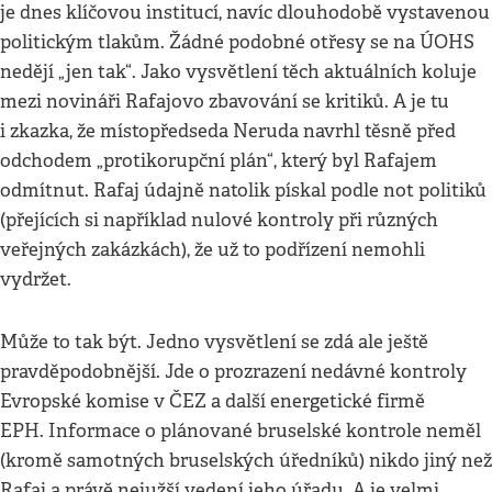
je dnes klíčovou institucí, navíc dlouhodobě vystavenou
politickým tlakům. Žádné podobné otřesy se na ÚOHS
nedějí „jen tak“. Jako vysvětlení těch aktuálních koluje
mezi novináři Rafajovo zbavování se kritiků. A je tu
i zkazka, že místopředseda Neruda navrhl těsně před
odchodem „protikorupční plán“, který byl Rafajem
odmítnut. Rafaj údajně natolik pískal podle not politiků
(přejících si například nulové kontroly při různých
veřejných zakázkách), že už to podřízení nemohli
vydržet.
Může to tak být. Jedno vysvětlení se zdá ale ještě
pravděpodobnější. Jde o prozrazení nedávné kontroly
Evropské komise v ČEZ a další energetické firmě
EPH. Informace o plánované bruselské kontrole neměl
(kromě samotných bruselských úředníků) nikdo jiný než
Rafaj a právě nejužší vedení jeho úřadu. A je velmi