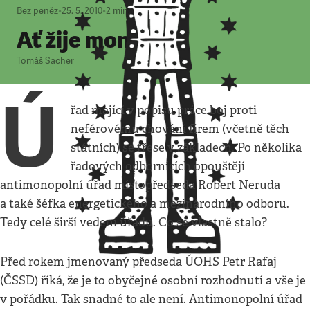
Bez peněz
•
25. 5. 2010
•
2
minuty
Ať žije monopol!
Tomáš Sacher
Ú
řad mající v popisu práce boj proti
neférovému chování firem (včetně těch
státních) se třese v základech. Po několika
řadových odbornících opouštějí
antimonopolní úřad místopředseda Robert Neruda
a také šéfka energetického a mezinárodního odboru.
Tedy celé širší vedení úřadu. Co se vlastně stalo?
Před rokem jmenovaný předseda ÚOHS Petr Rafaj
(ČSSD) říká, že je to obyčejné osobní rozhodnutí a vše je
v pořádku. Tak snadné to ale není. Antimonopolní úřad