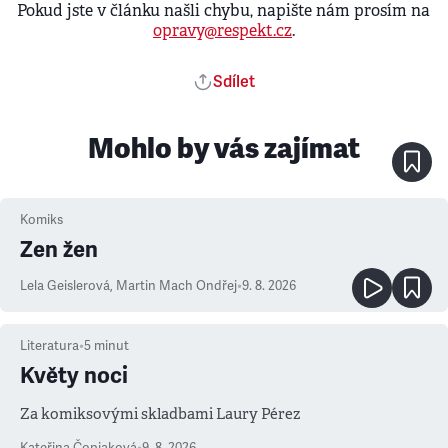
Pokud jste v článku našli chybu, napište nám prosím na
opravy@respekt.cz
.
Sdílet
Mohlo by vás zajímat
Komiks
Zen žen
Lela Geislerová
,
Martin Mach Ondřej
•
9. 8. 2026
Literatura
•
5
minut
Květy noci
Za komiksovými skladbami Laury Pérez
Kateřina Čopjaková
•
9. 8. 2026