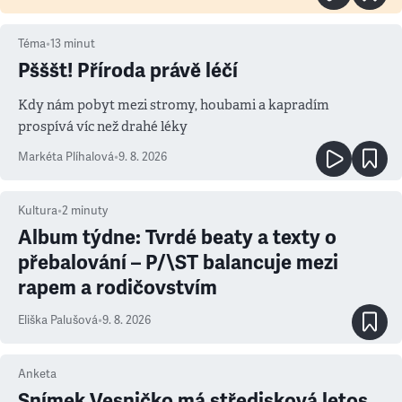
Téma
•
13
minut
Pšššt! Příroda právě léčí
Kdy nám pobyt mezi stromy, houbami a kapradím
prospívá víc než drahé léky
Markéta Plíhalová
•
9. 8. 2026
Kultura
•
2
minuty
Album týdne: Tvrdé beaty a texty o
přebalování – P/\ST balancuje mezi
rapem a rodičovstvím
Eliška Palušová
•
9. 8. 2026
Anketa
Snímek Vesničko má středisková letos