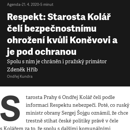
Agenda
•
21. 4. 2020
•
5
minut
Respekt: Starosta Kolář
čelí bezpečnostnímu
ohrožení kvůli Koněvovi a
je pod ochranou
Spolu s ním je chráněn i pražský primátor
Zdeněk Hřib
Ondřej Kundra
S
tarosta Prahy 6 Ondřej Kolář čelí podle
informací Respektu nebezpečí. Poté, co ruský
ministr obrany Sergej Šojgu oznámil, že chce
trestně stíhat české politiky právě v čele
s Kolářem za to, že spolu s dalšími komunálními