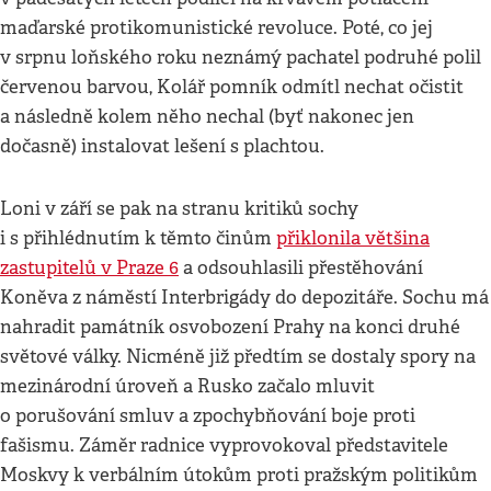
maďarské protikomunistické revoluce. Poté, co jej
v srpnu loňského roku neznámý pachatel podruhé polil
červenou barvou, Kolář pomník odmítl nechat očistit
a následně kolem něho nechal (byť nakonec jen
dočasně) instalovat lešení s plachtou.
Loni v září se pak na stranu kritiků sochy
i s přihlédnutím k těmto činům
přiklonila většina
zastupitelů v Praze 6
a odsouhlasili přestěhování
Koněva z náměstí Interbrigády do depozitáře. Sochu má
nahradit památník osvobození Prahy na konci druhé
světové války. Nicméně již předtím se dostaly spory na
mezinárodní úroveň a Rusko začalo mluvit
o porušování smluv a zpochybňování boje proti
fašismu. Záměr radnice vyprovokoval představitele
Moskvy k verbálním útokům proti pražským politikům