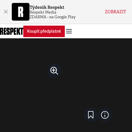
Týdeník Respekt
×
ZOBRAZIT
Respekt Media
ZDARMA - na Google Play
Koupit předplatné