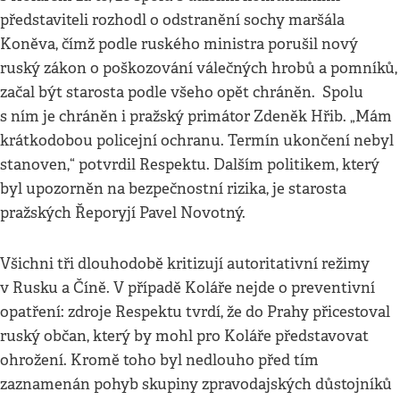
představiteli rozhodl o odstranění sochy maršála
Koněva, čímž podle ruského ministra porušil nový
ruský zákon o poškozování válečných hrobů a pomníků,
začal být starosta podle všeho opět chráněn. Spolu
s ním je chráněn i pražský primátor Zdeněk Hřib. „Mám
krátkodobou policejní ochranu. Termín ukončení nebyl
stanoven,“ potvrdil Respektu. Dalším politikem, který
byl upozorněn na bezpečnostní rizika, je starosta
pražských Řeporyjí Pavel Novotný.
Všichni tři dlouhodobě kritizují autoritativní režimy
v Rusku a Číně. V případě Koláře nejde o preventivní
opatření: zdroje Respektu tvrdí, že do Prahy přicestoval
ruský občan, který by mohl pro Koláře představovat
ohrožení. Kromě toho byl nedlouho před tím
zaznamenán pohyb skupiny zpravodajských důstojníků