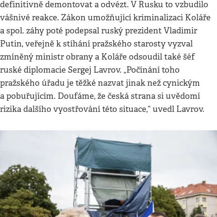
definitivně demontovat a odvézt. V Rusku to vzbudilo
vášnivé reakce. Zákon umožňující kriminalizaci Koláře
a spol. záhy poté podepsal ruský prezident Vladimir
Putin, veřejně k stíhání pražského starosty vyzval
zmíněný ministr obrany a Koláře odsoudil také šéf
ruské diplomacie Sergej Lavrov. „Počínání toho
pražského úřadu je těžké nazvat jinak než cynickým
a pobuřujícím. Doufáme, že česká strana si uvědomí
rizika dalšího vyostřování této situace,“ uvedl Lavrov.