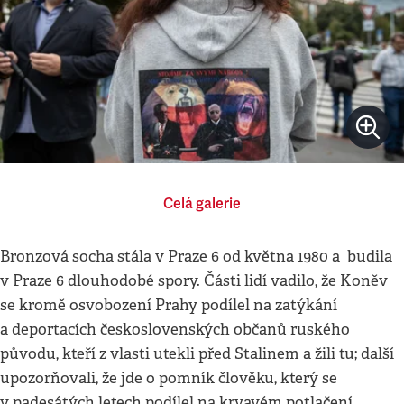
Celá galerie
Bronzová socha stála v Praze 6 od května 1980 a budila
v Praze 6 dlouhodobé spory. Části lidí vadilo, že Koněv
se kromě osvobození Prahy podílel na zatýkání
a deportacích československých občanů ruského
původu, kteří z vlasti utekli před Stalinem a žili tu; další
upozorňovali, že jde o pomník člověku, který se
v padesátých letech podílel na krvavém potlačení