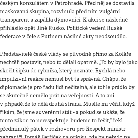
českým konzulátem v Petrohradě. Před něj se dostavila
maskovaná skupina, rozvinula před ním vulgární
transparent a zapálila dýmovnici. K akci se následně
přihlásilo opět Jiné Rusko. Politické vedení Ruské
federace v čele s Putinem násilné akty neodsoudilo.
Představitelé české vlády se původně přímo za Koláře
nechtěli postavit, nebo to dělali opatrně. „To by bylo jako
skočit šipku do rybníka, který neznáte. Rychlá nebo
impulzivní reakce nemusí být ta správná. Chápu, že
diplomacie je pro řadu lidí nečitelná, ale tohle prádlo by
se skutečně nemělo prát na veřejnosti. A to ani
v případě, že to dělá druhá strana. Musíte mi věřit, když
říkám, že jsme suverénní stát - a pokud se ukáže, že
tento zákon to nerespektuje, budeme to řešit,“ řekl
předminulý pátek v rozhovoru pro Respekt ministr
zahraničí Tomáš Petříček na otázku, zda by nebylo na