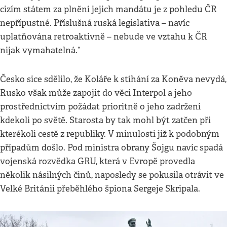
cizím státem za plnění jejich mandátu je z pohledu ČR
nepřípustné. Příslušná ruská legislativa – navíc
uplatňována retroaktivně – nebude ve vztahu k ČR
nijak vymahatelná.“
Česko sice sdělilo, že Koláře k stíhání za Koněva nevydá,
Rusko však může zapojit do věci Interpol a jeho
prostřednictvím požádat prioritně o jeho zadržení
kdekoli po světě. Starosta by tak mohl být zatčen při
kterékoli cestě z republiky. V minulosti již k podobným
případům došlo. Pod ministra obrany Šojgu navíc spadá
vojenská rozvědka GRU, která v Evropě provedla
několik násilných činů, naposledy se pokusila otrávit ve
Velké Británii přeběhlého špiona Sergeje Skripala.