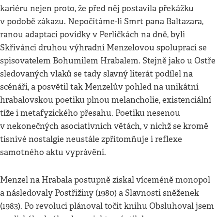
kariéru nejen proto, že před něj postavila překážku
v podobě zákazu. Nepočítáme-li Smrt pana Baltazara,
ranou adaptaci povídky v Perličkách na dně, byli
Skřivánci druhou výhradní Menzelovou spoluprací se
spisovatelem Bohumilem Hrabalem. Stejně jako u Ostře
sledovaných vlaků se tady slavný literát podílel na
scénáři, a posvětil tak Menzelův pohled na unikátní
hrabalovskou poetiku plnou melancholie, existenciální
tíže i metafyzického přesahu. Poetiku nesenou
v nekonečných asociativních větách, v nichž se kromě
tísnivé nostalgie neustále zpřítomňuje i reflexe
samotného aktu vyprávění.
Menzel na Hrabala postupně získal víceméně monopol
a následovaly Postřižiny (1980) a Slavnosti sněženek
(1983). Po revoluci plánoval točit knihu Obsluhoval jsem