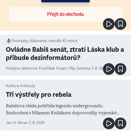
Přejít do obchodu
Podcasty
:
Vládneme, nerušit
•
42 minut
Ovládne Babiš senát, ztratí Láska klub a
přibude dezinformátorů?
Kristýna Jelínková
,
František Trojan
,
Filip Zelenka
•
7. 8. 2026
Kultura
•
4
minuty
Tři výstřely pro rebela
Babišova vláda pohřbila legendu undergroundu.
Rozloučení s Milanem Knížákem doprovodily vojenské
salvy i kritika pokrokářů
Jan H. Vitvar
•
7. 8. 2026