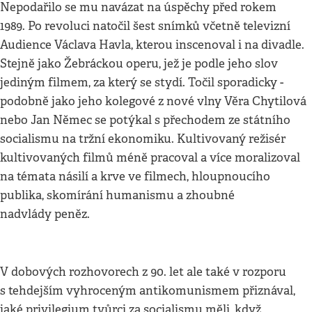
Nepodařilo se mu navázat na úspěchy před rokem
1989. Po revoluci natočil šest snímků včetně televizní
Audience Václava Havla, kterou inscenoval i na divadle.
Stejně jako Žebráckou operu, jež je podle jeho slov
jediným filmem, za který se stydí. Točil sporadicky -
podobně jako jeho kolegové z nové vlny Věra Chytilová
nebo Jan Němec se potýkal s přechodem ze státního
socialismu na tržní ekonomiku. Kultivovaný režisér
kultivovaných filmů méně pracoval a více moralizoval
na témata násilí a krve ve filmech, hloupnoucího
publika, skomírání humanismu a zhoubné
nadvlády peněz.
V dobových rozhovorech z 90. let ale také v rozporu
s tehdejším vyhroceným antikomunismem přiznával,
jaké privilegium tvůrci za socialismu měli, když