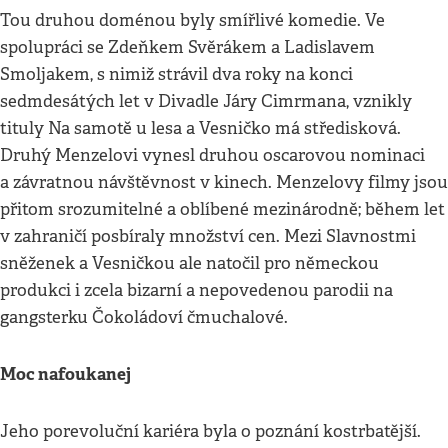
Tou druhou doménou byly smířlivé komedie. Ve
spolupráci se Zdeňkem Svěrákem a Ladislavem
Smoljakem, s nimiž strávil dva roky na konci
sedmdesátých let v Divadle Járy Cimrmana, vznikly
tituly Na samotě u lesa a Vesničko má středisková.
Druhý Menzelovi vynesl druhou oscarovou nominaci
a závratnou návštěvnost v kinech. Menzelovy filmy jsou
přitom srozumitelné a oblíbené mezinárodně; během let
v zahraničí posbíraly množství cen. Mezi Slavnostmi
sněženek a Vesničkou ale natočil pro německou
produkci i zcela bizarní a nepovedenou parodii na
gangsterku Čokoládoví čmuchalové.
Moc nafoukanej
Jeho porevoluční kariéra byla o poznání kostrbatější.