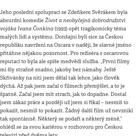
Jeho poslední spoluprací se Zdeňkem Svěrákem byla
Život a neobyčejná dobrodružství
absurdní komedie
vojáka Ivana Čonkina
(1993) opět tragikomicky téma
malých lidí a systému. Donšajni byli sice za Českou
republiku navržení na Oscara v naději, že slavné jméno
přitáhne nějakou pozornost. Pro režiséra s oscarovou
reputací to byla ale spíše medvědí služba. „První filmy
mi šly strašně snadno, jakoby bez námahy. Ještě
Skřivánky na niti jsem dělal tak lehce, jako člověk
dýchá. Až pak jsem začal o filmech přemýšlet, a to je
špatně. Začal jsem mít strach, jak to dopadne. Dostal
jsem zákaz práce a později už jsem si říkal – nesmíš to
pokazit, nesmíš to pokazit. Žádný další film už nevznikl
tak spontánně. Některý se podaří a některý méně,“
ohlédl se za svou kariérou v rozhovoru pro Českou
televizi před dvěma lety.