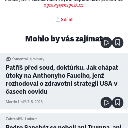
opravy@respekt.cz
.
Sdílet
Mohlo by vás zajímat
Komentář
•
4
minuty
Patříš před soud, doktůrku. Jak chápat
útoky na Anthonyho Fauciho, jenž
rozhodoval o zdravotní strategii USA v
časech covidu
Martin Uhlíř
•
7. 8. 2026
Zahraničí
•
11
minut
Pedro Sanchéz se nebojí ani Trumpa, ani