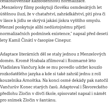
československé každodennosti normalizace.
„Menzelovy filmy poskytují člověku osmdesátých let
útěšnou iluzi, že v chatařství, zahrádkářství, pití piva či
v lásce k jídlu se skrývá jakási jiskra vyššího smyslu.
Menzel poskytuje alibi nedůstojnému přijetí
normalizačních podmínek existence,“ napsal před deseti
lety Kamil Činátl v časopise Cinepur.
Adaptace literárních děl se staly jednou z Menzelových
domén. Kromě Hrabala zfilmoval i Rozmarné léto
Vladislava Vančury, kde se mu povedlo udržet kouzlo
rozkošatělého jazyka a kde si také zahrál jednu z rolí
kouzelníka Arnoštka. Na konci osmé dekády pak natočil
Vančurův Konec starých časů. Adaptoval i Škvoreckého
předlohu Zločin v dívčí škole, spisovatel napsal i námět
pro snímek Zločin v šantánu.