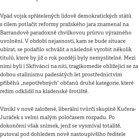
Vpád vojsk spřátelených lidově demokratických států
s cílem potlačit reformy pražského jara znamenal na
Barrandově paradoxně chvilkovou průrvu výrazného
uvolnění. V období nejasností, kam se bude situace
ubírat, se podařilo schválit a následně vyrobit několik
titulů, které by již o rok později byly nemyslitelné. Mezi
nimi byli i Skřivánci na niti, tragikomedie ohlížející se za
dobou stalinismu padesátých let prostřednictvím
příběhů „nepotřebných“ občanů druhé kategorie, které
režim odklidil na kladenské šrotiště.
Vznikl v nově založené, liberální tvůrčí skupině Kučera-
Juráček s velmi malým poločasem rozpadu. Po
dokončení však snímek, jenž se vysmíval totalitě,
putoval pod dohledem nově nastoupivšího ředitele