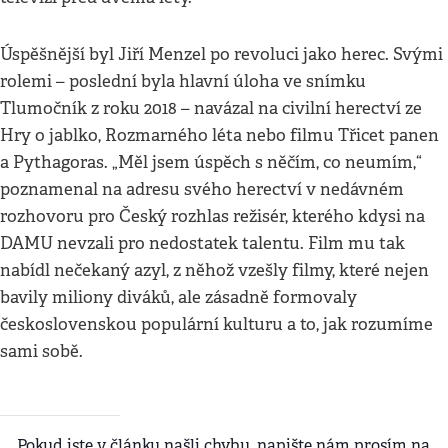
Úspěšnější byl Jiří Menzel po revoluci jako herec. Svými
rolemi – poslední byla hlavní úloha ve snímku
Tlumočník z roku 2018 – navázal na civilní herectví ze
Hry o jablko, Rozmarného léta nebo filmu Třicet panen
a Pythagoras. „Měl jsem úspěch s něčím, co neumím,“
poznamenal na adresu svého herectví v nedávném
rozhovoru pro Český rozhlas režisér, kterého kdysi na
DAMU nevzali pro nedostatek talentu. Film mu tak
nabídl nečekaný azyl, z něhož vzešly filmy, které nejen
bavily miliony diváků, ale zásadně formovaly
československou populární kulturu a to, jak rozumíme
sami sobě.
Pokud jste v článku našli chybu, napište nám prosím na