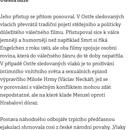
Útěšná iluze
Jeho přístup se přitom posouval. V Ostře sledovaných
vlacích převrátil tradiční pojetí stěžejního a politicky
důležitého válečného filmu. Přistupoval sice k válce
jemněji a humorněji než například Smrt si říká
Engelchen z roku 1963, ale oba filmy spojuje osobní
rovina, která do válečného žánru do té doby nepatřila.
V případě Ostře sledovaných vlaků je to prožívání
intimního vnitřního světa a sexuálních epizod
výpravčího Miloše Hrmy (Václav Neckář), jež se
v porovnání s válečným konfliktem mohou zdát
nepodstatné, ale na které klade Menzel oproti
Hrabalovi důraz.
Postava náhodného odbojáře trpícího předčasnou
ejakulací shrnovala cosi z české národní povahy. „Vlaky