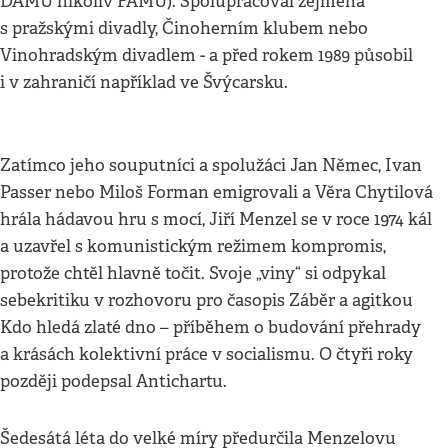
DAMU nikoliv FAMU). Spolupracoval zejména
s pražskými divadly, Činoherním klubem nebo
Vinohradským divadlem - a před rokem 1989 působil
i v zahraničí například ve Švýcarsku.
Zatímco jeho souputníci a spolužáci Jan Němec, Ivan
Passer nebo Miloš Forman emigrovali a Věra Chytilová
hrála hádavou hru s mocí, Jiří Menzel se v roce 1974 kál
a uzavřel s komunistickým režimem kompromis,
protože chtěl hlavně točit. Svoje „viny“ si odpykal
sebekritiku v rozhovoru pro časopis Záběr a agitkou
Kdo hledá zlaté dno – příběhem o budování přehrady
a krásách kolektivní práce v socialismu. O čtyři roky
později podepsal Antichartu.
Šedesátá léta do velké míry předurčila Menzelovu