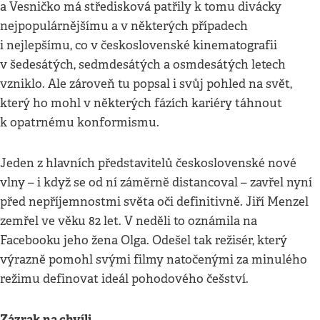
a Vesničko má středisková patřily k tomu divácky
nejpopulárnějšímu a v některých případech
i nejlepšímu, co v československé kinematografii
v šedesátých, sedmdesátých a osmdesátých letech
vzniklo. Ale zároveň tu popsal i svůj pohled na svět,
který ho mohl v některých fázích kariéry táhnout
k opatrnému konformismu.
Jeden z hlavních představitelů československé nové
vlny – i když se od ní záměrně distancoval – zavřel nyní
před nepříjemnostmi světa oči definitivně. Jiří Menzel
zemřel ve věku 82 let. V neděli to oznámila na
Facebooku jeho žena Olga. Odešel tak režisér, který
výrazně pomohl svými filmy natočenými za minulého
režimu definovat ideál pohodového češství.
Zázrak na chvíli