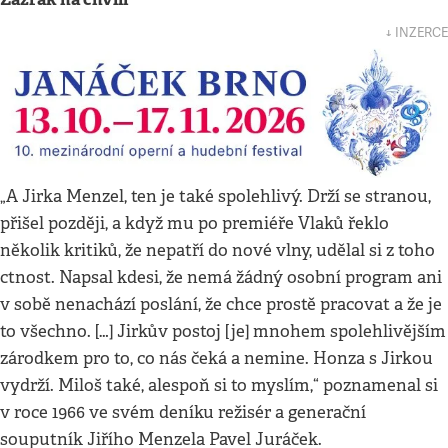
↓ INZERCE
„A Jirka Menzel, ten je také spolehlivý. Drží se stranou,
přišel později, a když mu po premiéře Vlaků řeklo
několik kritiků, že nepatří do nové vlny, udělal si z toho
ctnost. Napsal kdesi, že nemá žádný osobní program ani
v sobě nenachází poslání, že chce prostě pracovat a že je
to všechno. […] Jirkův postoj [je] mnohem spolehlivějším
zárodkem pro to, co nás čeká a nemine. Honza s Jirkou
vydrží. Miloš také, alespoň si to myslím,“ poznamenal si
v roce 1966 ve svém deníku režisér a generační
souputník Jiřího Menzela Pavel Juráček.