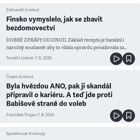
Zahraničí
•
5
minut
Finsko vymyslelo, jak se zbavit
bezdomovectví
DOBRÉ ZPRÁVY ODJINUD. Základ receptu je banální i
náročný současně: aby to vláda opravdu považovala za
prioritu
Tomáš Lindner
•
7. 8. 2026
Česko
•
6
minut
Byla hvězdou ANO, pak ji skandál
připravil o kariéru. A teď jde proti
Babišově straně do voleb
František Trojan
•
7. 8. 2026
Společnost
•
4
minuty