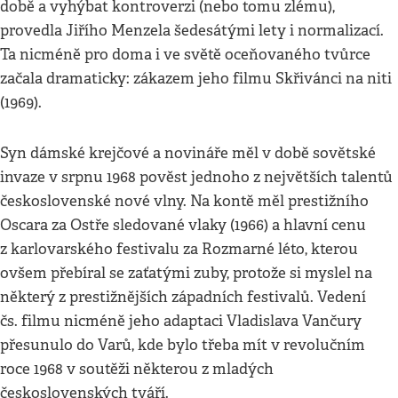
době a vyhýbat kontroverzi (nebo tomu zlému),
provedla Jiřího Menzela šedesátými lety i normalizací.
Ta nicméně pro doma i ve světě oceňovaného tvůrce
začala dramaticky: zákazem jeho filmu Skřivánci na niti
(1969).
Syn dámské krejčové a novináře měl v době sovětské
invaze v srpnu 1968 pověst jednoho z největších talentů
československé nové vlny. Na kontě měl prestižního
Oscara za Ostře sledované vlaky (1966) a hlavní cenu
z karlovarského festivalu za Rozmarné léto, kterou
ovšem přebíral se zaťatými zuby, protože si myslel na
některý z prestižnějších západních festivalů. Vedení
čs. filmu nicméně jeho adaptaci Vladislava Vančury
přesunulo do Varů, kde bylo třeba mít v revolučním
roce 1968 v soutěži některou z mladých
československých tváří.