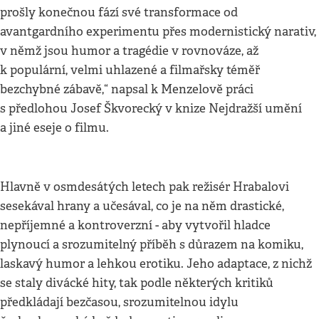
prošly konečnou fází své transformace od
avantgardního experimentu přes modernistický narativ,
v němž jsou humor a tragédie v rovnováze, až
k populární, velmi uhlazené a filmařsky téměř
bezchybné zábavě,“ napsal k Menzelově práci
s předlohou Josef Škvorecký v knize Nejdražší umění
a jiné eseje o filmu.
Hlavně v osmdesátých letech pak režisér Hrabalovi
sesekával hrany a učesával, co je na něm drastické,
nepříjemné a kontroverzní - aby vytvořil hladce
plynoucí a srozumitelný příběh s důrazem na komiku,
laskavý humor a lehkou erotiku. Jeho adaptace, z nichž
se staly divácké hity, tak podle některých kritiků
předkládají bezčasou, srozumitelnou idylu