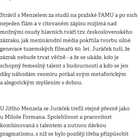
Strávil s Menzelem za studií na pražské FAMU a po nich
nejeden flám a v citovaném zápisu rozjímá nad
možnými osudy hlavních tváří tzv. československého
zázraku, jak mezinárodní média pokřtila tvorbu silné
generace tuzemských filmařů 60. let. Juráček tuší, že
zázrak nebude trvat věčně - a že se ukáže, kdo je
schopný řemeslný talent s budoucností a kdo se jen
díky náhodám vesmíru potkal svým metaforickým
a alegorickým myšlením s dobou.
U Jiřího Menzela se Juráček trefil stejně přesně jako
u Miloše Formana. Spolehlivost a pracovitost
kombinovaná s talentem a nutnou dávkou
pragmatismu, s níž se bylo později třeba přizpůsobit