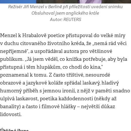
Režisér Jiří Menzel v Berlíně při příležitosti uvedení snímku
Obsluhoval jsem anglického krále
Autor: REUTERS
Menzel k Hrabalově poetice přistupoval do velké míry
v duchu citovaného životního kréda, že „nemá rád věci
nepříjemné“, a uspořádával autora pro většinové
publikum. „Já jsem věděl, co knížka potřebuje, aby byla
přístupná i těm hlupákům, co chodí do kina,“
poznamenal k tomu. Z často tříštivé, nesourodé
obrazové a jazykové koláže spřádal laskavý, hladivý
humorný příběh s jemnou ironií, z nějž v paměti snadno
ulpívá laskavost, poetika každodennosti (někdy až
banality) a často i filmové hlášky – největší důkaz
lidovosti.