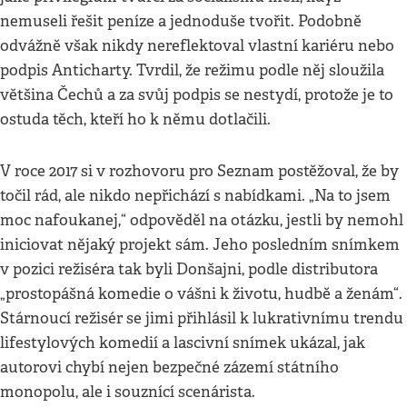
nemuseli řešit peníze a jednoduše tvořit. Podobně
odvážně však nikdy nereflektoval vlastní kariéru nebo
podpis Anticharty. Tvrdil, že režimu podle něj sloužila
většina Čechů a za svůj podpis se nestydí, protože je to
ostuda těch, kteří ho k němu dotlačili.
V roce 2017 si v rozhovoru pro Seznam postěžoval, že by
točil rád, ale nikdo nepřichází s nabídkami. „Na to jsem
moc nafoukanej,“ odpověděl na otázku, jestli by nemohl
iniciovat nějaký projekt sám. Jeho posledním snímkem
v pozici režiséra tak byli Donšajni, podle distributora
„prostopášná komedie o vášni k životu, hudbě a ženám“.
Stárnoucí režisér se jimi přihlásil k lukrativnímu trendu
lifestylových komedií a lascivní snímek ukázal, jak
autorovi chybí nejen bezpečné zázemí státního
monopolu, ale i souznící scenárista.