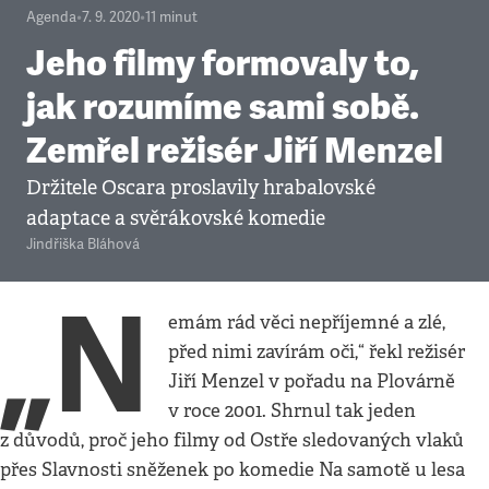
Agenda
•
7. 9. 2020
•
11
minut
Jeho filmy formovaly to,
jak rozumíme sami sobě.
Zemřel režisér Jiří Menzel
Držitele Oscara proslavily hrabalovské
adaptace a svěrákovské komedie
Jindřiška Bláhová
„N
emám rád věci nepříjemné a zlé,
před nimi zavírám oči,“ řekl režisér
Jiří Menzel v pořadu na Plovárně
v roce 2001. Shrnul tak jeden
z důvodů, proč jeho filmy od Ostře sledovaných vlaků
přes Slavnosti sněženek po komedie Na samotě u lesa