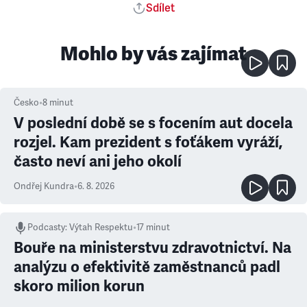
Sdílet
Mohlo by vás zajímat
Česko
•
8
minut
V poslední době se s focením aut docela
rozjel. Kam prezident s foťákem vyráží,
často neví ani jeho okolí
Ondřej Kundra
•
6. 8. 2026
Podcasty
:
Výtah Respektu
•
17 minut
Bouře na ministerstvu zdravotnictví. Na
analýzu o efektivitě zaměstnanců padl
skoro milion korun