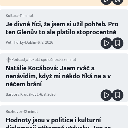
Kultura
•
11
minut
Je divné říci, že jsem si užil pohřeb. Pro
ten Glenův to ale platilo stoprocentně
Petr Horký
•
Dublin
•
6. 8. 2026
Podcasty
:
Tekutá společnost
•
39 minut
Natálie Kocábová: Jsem rváč a
nenávidím, když mi někdo říká ne a v
něčem brání
Barbora Kroužková
•
6. 8. 2026
Rozhovor
•
12
minut
Hodnoty jsou v politice i kulturní