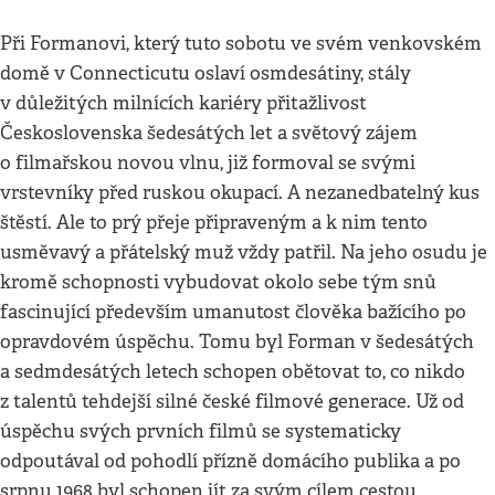
Při Formanovi, který tuto sobotu ve svém venkovském
domě v Connecticutu oslaví osmdesátiny, stály
v důležitých milnících kariéry přitažlivost
Československa šedesátých let a světový zájem
o filmařskou novou vlnu, již formoval se svými
vrstevníky před ruskou okupací. A nezanedbatelný kus
štěstí. Ale to prý přeje připraveným a k nim tento
usměvavý a přátelský muž vždy patřil. Na jeho osudu je
kromě schopnosti vybudovat okolo sebe tým snů
fascinující především umanutost člověka bažícího po
opravdovém úspěchu. Tomu byl Forman v šedesátých
a sedmdesátých letech schopen obětovat to, co nikdo
z talentů tehdejší silné české filmové generace. Už od
úspěchu svých prvních filmů se systematicky
odpoutával od pohodlí přízně domácího publika a po
srpnu 1968 byl schopen jít za svým cílem cestou