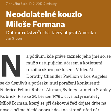
Z nového čísla
•
10. 2. 2012
•
2
minuty
Neodolatelné kouzlo
Miloše Formana
Dobrodružství Čecha, který objevil Ameriku
Jan Gregor
N
a pódium, kde právě zaznělo jeho jméno, se
muž s ustupujícím účesem a kotletami
rozbíhá skoro poklusem. V hledišti
Dorothy Chandler Pavilion v Los Angeles
se do úsměvů a potlesku nutí poražení konkurenti:
Federico Fellini, Robert Altman, Sydney Lumet a Stanley
Kubrick. Píše se 29. březen 1976 a čtyřiačtyřicetiletý
Miloš Forman, který se při děkovné řeči dojatě drbe na
nose a očima hledá oporu kdesi na stropě, před pár