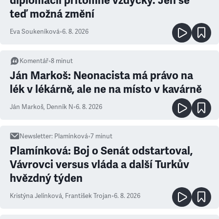
diplomacii přítomné vždycky. Jen se
teď možná změní
Eva Soukeníková
•
6. 8. 2026
Komentář
•
8
minut
Ján Markoš: Neonacista má právo na
lék v lékárně, ale ne na místo v kavárně
Ján Markoš
,
Denník N
•
6. 8. 2026
Newsletter
:
Plamínková
•
7
minut
Plamínková: Boj o Senát odstartoval,
Vávrovci versus vláda a další Turkův
hvězdný týden
Kristýna Jelínková
,
František Trojan
•
6. 8. 2026