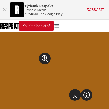
Týdeník Respekt
×
ZOBRAZIT
Respekt Media
ZDARMA - na Google Play
Koupit předplatné