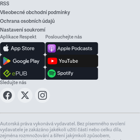
RSS
Všeobecné obchodní podmínky
Ochrana osobních údajů
Nastavení soukromí
Aplikace Respekt
Poslouchejte nás
Sledujte nás
Autorská práva vykonává vydavatel. Bez písemného svolení
vydavatele je zakázáno jakékoli užití částí nebo celku díla,
zejména rozmnožování a šíření jakýmkoli způsobem,