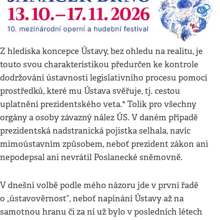
Z hlediska koncepce Ústavy, bez ohledu na realitu, je
touto svou charakteristikou předurčen ke kontrole
dodržování ústavnosti legislativního procesu pomocí
prostředků, které mu Ústava svěřuje, tj. cestou
uplatnění prezidentského veta." Tolik pro všechny
orgány a osoby závazný nález ÚS. V daném případě
prezidentská nadstranická pojistka selhala, navíc
mimoústavním způsobem, neboť prezident zákon ani
nepodepsal ani nevrátil Poslanecké sněmovně.
V dnešní volbě podle mého názoru jde v první řadě
o „ústavověrnost“, neboť napínání Ústavy až na
samotnou hranu či za ní už bylo v posledních létech