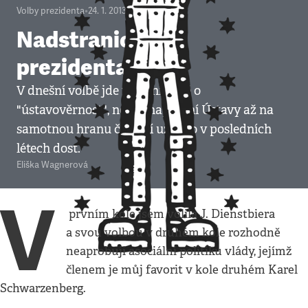
Volby prezidenta
•
24. 1. 2013
•
3
minuty
Nadstranickost
prezidenta
V dnešní volbě jde v první řadě o
"ústavověrnost", neboť napínání Ústavy až na
samotnou hranu či za ní už bylo v posledních
létech dost.
Eliška Wagnerová
V
prvním kole jsem volila J. Dienstbiera
a svou volbou v druhém kole rozhodně
neaprobuji asociální politiku vlády, jejímž
členem je můj favorit v kole druhém Karel
Schwarzenberg.