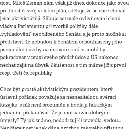
dost. Miloš Zeman nám však již dnes, dokonce jako svou
přednost či svůj volební plán, sděluje, že se chce chovat
ještě aktivističtěji. Slibuje setrvalé ovlivňování členů
vlády a Parlamentu při tvorbě politiky, dále
„vyhladovění“ neoblíbeného Senátu a je proto možné si
představit, že nebudou-li Senátem odsouhlaseny jeho
personální návrhy na ústavní soudce, mohl by
pokračovat v praxi svého předchůdce a ÚS nakonec
nechat zajít na úbytě. Zkušenost s tím máme již z první
resp. třetí čs. republiky.
Chce být prostě aktivistickým prezidentem, který
ústavní pořádek považuje za nesnesitelnou svěrací
kazajku, s níž není srozuměn a hodlá ji faktickým
jednáním překonávat. Že je motivován dobrými
úmysly? Ty jak známo, nedodržují-li pravidla, vedou…
Nepřijatelnost je tak dána hrozbou takového přístupu