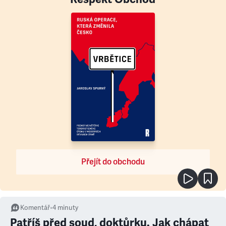
Přejít do obchodu
Komentář
•
4
minuty
Patříš před soud, doktůrku. Jak chápat