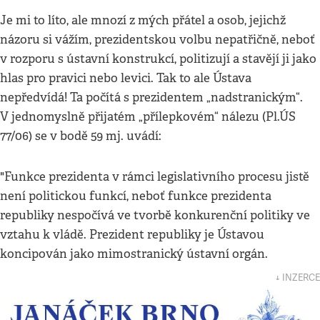
Je mi to líto, ale mnozí z mých přátel a osob, jejichž
názoru si vážím, prezidentskou volbu nepatřičně, neboť
v rozporu s ústavní konstrukcí, politizují a stavějí ji jako
hlas pro pravici nebo levici. Tak to ale Ústava
nepředvídá! Ta počítá s prezidentem „nadstranickým“.
V jednomyslně přijatém „přílepkovém“ nálezu (Pl.ÚS
77/06) se v bodě 59 mj. uvádí:
"Funkce prezidenta v rámci legislativního procesu jistě
není politickou funkcí, neboť funkce prezidenta
republiky nespočívá ve tvorbě konkurenční politiky ve
vztahu k vládě. Prezident republiky je Ústavou
koncipován jako mimostranický ústavní orgán.
↓ INZERCE