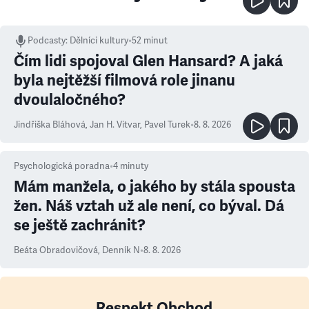
Podcasty
:
Dělníci kultury
•
52 minut
Čím lidi spojoval Glen Hansard? A jaká
byla nejtěžší filmová role jinanu
dvoulaločného?
Jindřiška Bláhová
,
Jan H. Vitvar
,
Pavel Turek
•
8. 8. 2026
Psychologická poradna
•
4
minuty
Mám manžela, o jakého by stála spousta
žen. Náš vztah už ale není, co býval. Dá
se ještě zachránit?
Beáta Obradovičová
,
Denník N
•
8. 8. 2026
Respekt Obchod