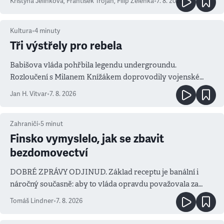
Kristýna Jelínková
,
František Trojan
,
Filip Zelenka
•
7. 8. 2026
Kultura
•
4
minuty
Tři výstřely pro rebela
Babišova vláda pohřbila legendu undergroundu.
Rozloučení s Milanem Knížákem doprovodily vojenské
salvy i kritika pokrokářů
Jan H. Vitvar
•
7. 8. 2026
Zahraničí
•
5
minut
Finsko vymyslelo, jak se zbavit
bezdomovectví
DOBRÉ ZPRÁVY ODJINUD. Základ receptu je banální i
náročný současně: aby to vláda opravdu považovala za
prioritu
Tomáš Lindner
•
7. 8. 2026