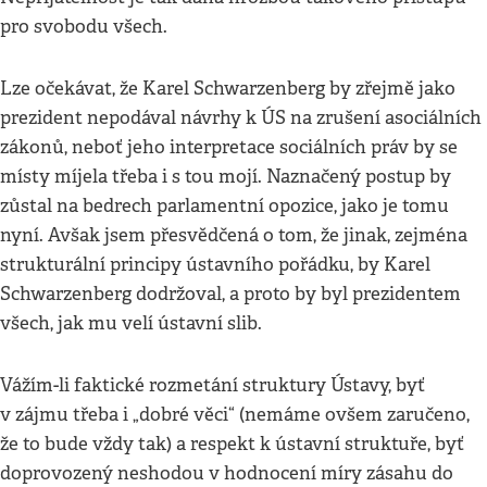
pro svobodu všech.
Lze očekávat, že Karel Schwarzenberg by zřejmě jako
prezident nepodával návrhy k ÚS na zrušení asociálních
zákonů, neboť jeho interpretace sociálních práv by se
místy míjela třeba i s tou mojí. Naznačený postup by
zůstal na bedrech parlamentní opozice, jako je tomu
nyní. Avšak jsem přesvědčená o tom, že jinak, zejména
strukturální principy ústavního pořádku, by Karel
Schwarzenberg dodržoval, a proto by byl prezidentem
všech, jak mu velí ústavní slib.
Vážím-li faktické rozmetání struktury Ústavy, byť
v zájmu třeba i „dobré věci“ (nemáme ovšem zaručeno,
že to bude vždy tak) a respekt k ústavní struktuře, byť
doprovozený neshodou v hodnocení míry zásahu do