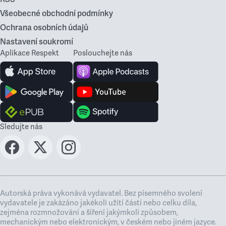
Všeobecné obchodní podmínky
Ochrana osobních údajů
Nastavení soukromí
Aplikace Respekt
Poslouchejte nás
Sledujte nás
Autorská práva vykonává vydavatel. Bez písemného svolení
vydavatele je zakázáno jakékoli užití částí nebo celku díla,
zejména rozmnožování a šíření jakýmkoli způsobem,
mechanickým nebo elektronickým, v českém nebo jiném jazyce.