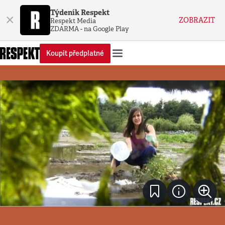
Týdeník Respekt
×
ZOBRAZIT
Respekt Media
ZDARMA - na Google Play
Koupit předplatné