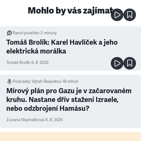
Mohlo by vás zajímat
Ranní postřeh
•
2
minuty
Tomáš Brolík: Karel Havlíček a jeho
elektrická morálka
Tomáš Brolík
•
6. 8. 2026
Podcasty
:
Výtah Respektu
•
18 minut
Mírový plán pro Gazu je v začarovaném
kruhu. Nastane dřív stažení Izraele,
nebo odzbrojení Hamásu?
Zuzana Machálková
•
5. 8. 2026