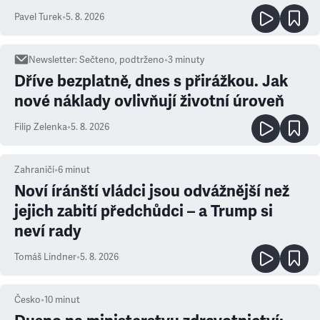
ale atmosféra
Pavel Turek
•
5. 8. 2026
Newsletter
:
Sečteno, podtrženo
•
3
minuty
Dříve bezplatně, dnes s přirážkou. Jak
nové náklady ovlivňují životní úroveň
Filip Zelenka
•
5. 8. 2026
Zahraničí
•
6
minut
Noví íránští vládci jsou odvážnější než
jejich zabití předchůdci – a Trump si
neví rady
Tomáš Lindner
•
5. 8. 2026
Česko
•
10
minut