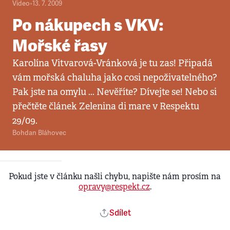
Video
•
13. 7. 2009
Po nákupech s VKV:
Mořské řasy
Karolína Vitvarová-Vránková je tu zas! Připadá
vám mořská chaluha jako cosi nepoživatelného?
Pak jste na omylu ... Nevěříte? Dívejte se! Nebo si
přečtěte článek Zelenina di mare v Respektu
29/09.
Bohdan Bláhovec
Pokud jste v článku našli chybu, napište nám prosím na
opravy@respekt.cz
.
Sdílet