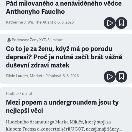
Pád milovaného a nenáviděného vědce
Anthonyho Fauciho
Katherine J. Wu
,
The Atlantic
•
5. 8. 2026
Podcasty
:
Ženy XYZ
•
54 minut
Co to je za ženu, když má po porodu
depresi? Proč je nutné začít brát vážně
duševní zdraví matek
Silvie Lauder
,
Markéta Plíhalová
•
5. 8. 2026
Hudba
•
7
minut
Mezi popem a undergroundem jsou ty
nejlepší věci
Hudebního dramaturga Marka Mikiče, který stojí za
klubem Fuchs2 a koncertní sérií UGOT, nezajímají žánry,