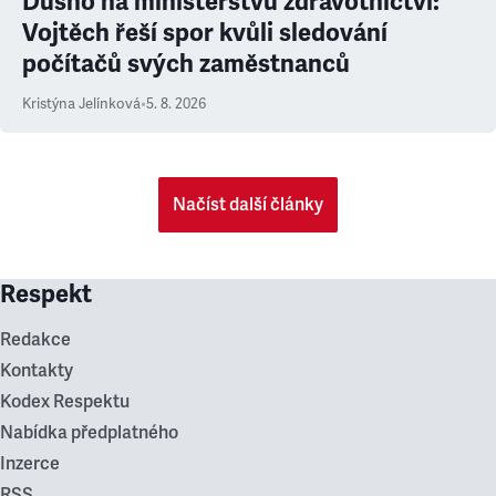
Dusno na ministerstvu zdravotnictví:
Vojtěch řeší spor kvůli sledování
počítačů svých zaměstnanců
Kristýna Jelínková
•
5. 8. 2026
Načíst další články
Respekt
Redakce
Kontakty
Kodex Respektu
Nabídka předplatného
Inzerce
RSS