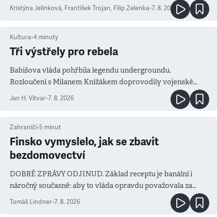
Kristýna Jelínková
,
František Trojan
,
Filip Zelenka
•
7. 8. 2026
Kultura
•
4
minuty
Tři výstřely pro rebela
Babišova vláda pohřbila legendu undergroundu.
Rozloučení s Milanem Knížákem doprovodily vojenské
salvy i kritika pokrokářů
Jan H. Vitvar
•
7. 8. 2026
Zahraničí
•
5
minut
Finsko vymyslelo, jak se zbavit
bezdomovectví
DOBRÉ ZPRÁVY ODJINUD. Základ receptu je banální i
náročný současně: aby to vláda opravdu považovala za
prioritu
Tomáš Lindner
•
7. 8. 2026