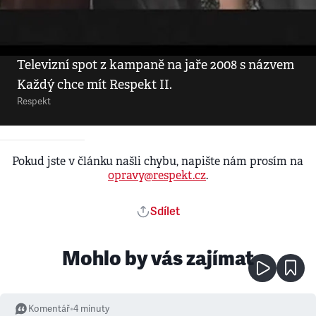
Video
•
12. 8. 2009
Každý chce mít Respekt II
Televizní spot z kampaně na jaře 2008 s názvem
Každý chce mít Respekt II.
Respekt
Pokud jste v článku našli chybu, napište nám prosím na
opravy@respekt.cz
.
Sdílet
Mohlo by vás zajímat
Komentář
•
4
minuty