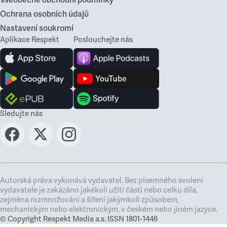
Všeobecné obchodní podmínky
Ochrana osobních údajů
Nastavení soukromí
Aplikace Respekt
Poslouchejte nás
Sledujte nás
Autorská práva vykonává vydavatel. Bez písemného svolení
vydavatele je zakázáno jakékoli užití částí nebo celku díla,
zejména rozmnožování a šíření jakýmkoli způsobem,
mechanickým nebo elektronickým, v českém nebo jiném jazyce.
© Copyright Respekt Media a.s. ISSN 1801-1446