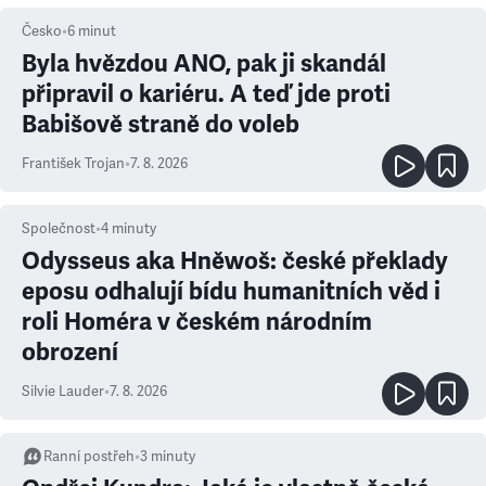
Česko
•
6
minut
Byla hvězdou ANO, pak ji skandál
připravil o kariéru. A teď jde proti
Babišově straně do voleb
František Trojan
•
7. 8. 2026
Společnost
•
4
minuty
Odysseus aka Hněwoš: české překlady
eposu odhalují bídu humanitních věd i
roli Homéra v českém národním
obrození
Silvie Lauder
•
7. 8. 2026
Ranní postřeh
•
3
minuty