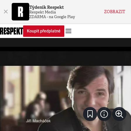
Týdeník Respekt
×
ZOBRAZIT
Respekt Media
ZDARMA - na Google Play
Koupit předplatné