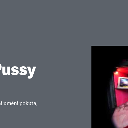
Pussy
n
ní umění pokuta,