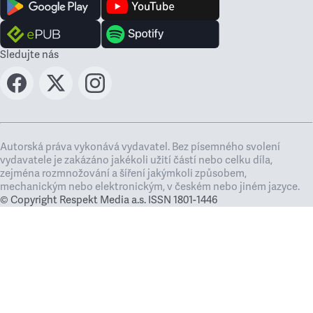
Sledujte nás
Autorská práva vykonává vydavatel. Bez písemného svolení
vydavatele je zakázáno jakékoli užití částí nebo celku díla,
zejména rozmnožování a šíření jakýmkoli způsobem,
mechanickým nebo elektronickým, v českém nebo jiném jazyce.
© Copyright Respekt Media a.s. ISSN 1801-1446