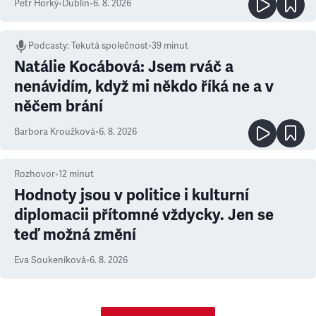
Petr Horký
•
Dublin
•
6. 8. 2026
Podcasty
:
Tekutá společnost
•
39 minut
Natálie Kocábová: Jsem rváč a
nenávidím, když mi někdo říká ne a v
něčem brání
Barbora Kroužková
•
6. 8. 2026
Rozhovor
•
12
minut
Hodnoty jsou v politice i kulturní
diplomacii přítomné vždycky. Jen se
teď možná změní
Eva Soukeníková
•
6. 8. 2026