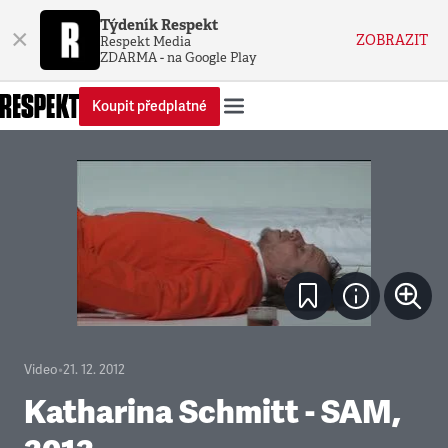
Týdeník Respekt
×
ZOBRAZIT
Respekt Media
ZDARMA - na Google Play
Koupit předplatné
Video
•
21. 12. 2012
Katharina Schmitt - SAM,