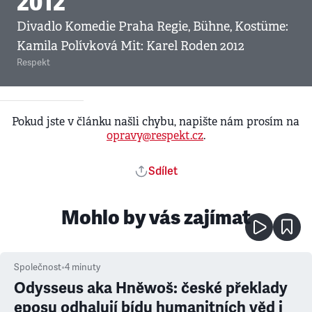
2012
Divadlo Komedie Praha Regie, Bühne, Kostüme:
Kamila Polívková Mit: Karel Roden 2012
Respekt
Pokud jste v článku našli chybu, napište nám prosím na
opravy@respekt.cz
.
Sdílet
Mohlo by vás zajímat
Společnost
•
4
minuty
Odysseus aka Hněwoš: české překlady
eposu odhalují bídu humanitních věd i