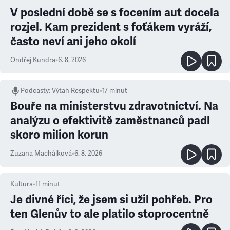
V poslední době se s focením aut docela
rozjel. Kam prezident s foťákem vyráží,
často neví ani jeho okolí
Ondřej Kundra
•
6. 8. 2026
Podcasty
:
Výtah Respektu
•
17 minut
Bouře na ministerstvu zdravotnictví. Na
analýzu o efektivitě zaměstnanců padl
skoro milion korun
Zuzana Machálková
•
6. 8. 2026
Kultura
•
11
minut
Je divné říci, že jsem si užil pohřeb. Pro
ten Glenův to ale platilo stoprocentně