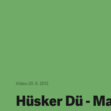
Video
•
20. 6. 2012
Hüsker Dü - M