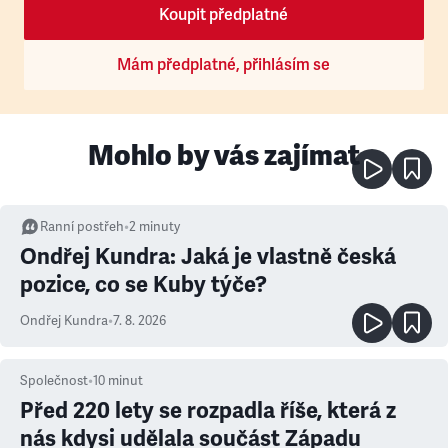
Koupit předplatné
Mám předplatné, přihlásím se
Mohlo by vás zajímat
Ranní postřeh
•
2
minuty
Ondřej Kundra: Jaká je vlastně česká
pozice, co se Kuby týče?
Ondřej Kundra
•
7. 8. 2026
Společnost
•
10
minut
Před 220 lety se rozpadla říše, která z
nás kdysi udělala součást Západu