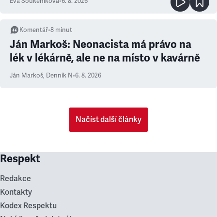
Eva Soukeníková
•
6. 8. 2026
Komentář
•
8
minut
Ján Markoš: Neonacista má právo na
lék v lékárně, ale ne na místo v kavárně
Ján Markoš
,
Denník N
•
6. 8. 2026
Načíst další články
Respekt
Redakce
Kontakty
Kodex Respektu