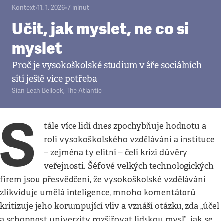
Kontext
•
11. 1. 2026
•
7
minut
Učit, jak myslet, ne co si
myslet
Proč je vysokoškolské studium v éře sociálních
sítí ještě více potřeba
Sian Leah Beilock
,
The Atlantic
S
tále více lidí dnes zpochybňuje hodnotu a
roli vysokoškolského vzdělávání a instituce
– zejména ty elitní – čelí krizi důvěry
veřejnosti. Šéfové velkých technologických
firem jsou přesvědčeni, že vysokoškolské vzdělávání
zlikviduje umělá inteligence, mnoho komentátorů
kritizuje jeho korumpující vliv a vznáší otázku, zda „účel
a schopnost univerzity rozšiřovat lidskou mysl“, jak se