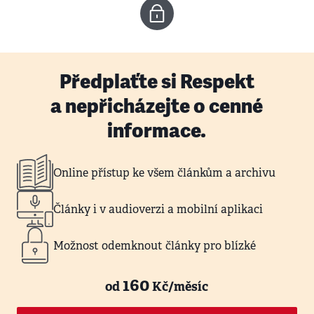
Předplaťte si Respekt
a nepřicházejte o cenné
informace.
Online přístup ke všem článkům a archivu
Články i v audioverzi a mobilní aplikaci
Možnost odemknout články pro blízké
160
od
Kč/měsíc