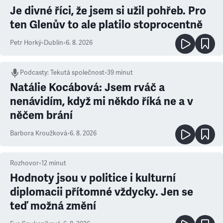
Je divné říci, že jsem si užil pohřeb. Pro
ten Glenův to ale platilo stoprocentně
Petr Horký
•
Dublin
•
6. 8. 2026
Podcasty
:
Tekutá společnost
•
39 minut
Natálie Kocábová: Jsem rváč a
nenávidím, když mi někdo říká ne a v
něčem brání
Barbora Kroužková
•
6. 8. 2026
Rozhovor
•
12
minut
Hodnoty jsou v politice i kulturní
diplomacii přítomné vždycky. Jen se
teď možná změní