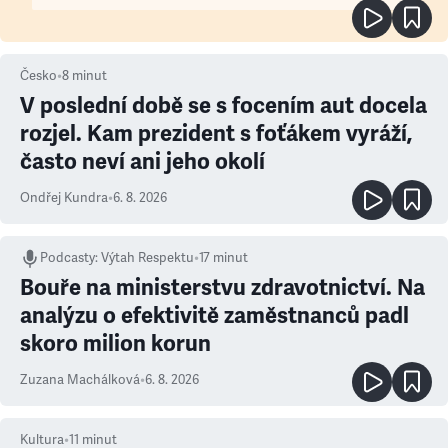
Česko
•
8
minut
V poslední době se s focením aut docela
rozjel. Kam prezident s foťákem vyráží,
často neví ani jeho okolí
Ondřej Kundra
•
6. 8. 2026
Podcasty
:
Výtah Respektu
•
17 minut
Bouře na ministerstvu zdravotnictví. Na
analýzu o efektivitě zaměstnanců padl
skoro milion korun
Zuzana Machálková
•
6. 8. 2026
Kultura
•
11
minut