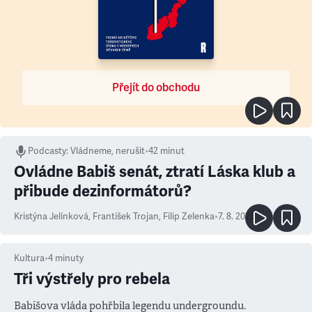
Přejít do obchodu
Podcasty
:
Vládneme, nerušit
•
42 minut
Ovládne Babiš senát, ztratí Láska klub a
přibude dezinformátorů?
Kristýna Jelínková
,
František Trojan
,
Filip Zelenka
•
7. 8. 2026
Kultura
•
4
minuty
Tři výstřely pro rebela
Babišova vláda pohřbila legendu undergroundu.