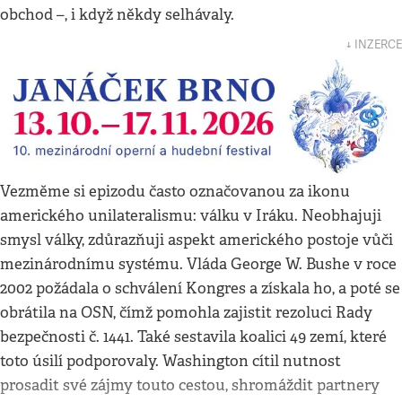
obchod –, i když někdy selhávaly.
↓ INZERCE
Vezměme si epizodu často označovanou za ikonu
amerického unilateralismu: válku v Iráku. Neobhajuji
smysl války, zdůrazňuji aspekt amerického postoje vůči
mezinárodnímu systému. Vláda George W. Bushe v roce
2002 požádala o schválení Kongres a získala ho, a poté se
obrátila na OSN, čímž pomohla zajistit rezoluci Rady
bezpečnosti č. 1441. Také sestavila koalici 49 zemí, které
toto úsilí podporovaly. Washington cítil nutnost
prosadit své zájmy touto cestou, shromáždit partnery