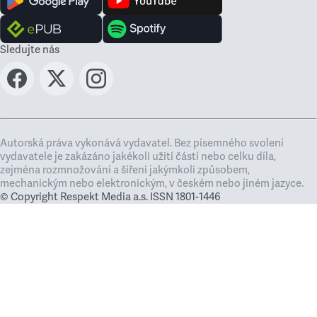
Sledujte nás
Autorská práva vykonává vydavatel. Bez písemného svolení
vydavatele je zakázáno jakékoli užití částí nebo celku díla,
zejména rozmnožování a šíření jakýmkoli způsobem,
mechanickým nebo elektronickým, v českém nebo jiném jazyce.
© Copyright Respekt Media a.s. ISSN 1801-1446