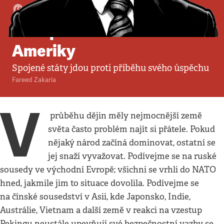
Komentář
•
11. 1. 2026
•
5
minut
Trump učí svět bát se
Ameriky
Spojené státy jdou proti příběhu svého úspěchu
Fareed Zakaria
V
průběhu dějin měly nejmocnější země
světa často problém najít si přátele. Pokud
nějaký národ začíná dominovat, ostatní se
jej snaží vyvažovat. Podívejme se na ruské
sousedy ve východní Evropě; všichni se vrhli do NATO
hned, jakmile jim to situace dovolila. Podívejme se
na čínské sousedství v Asii, kde Japonsko, Indie,
Austrálie, Vietnam a další země v reakci na vzestup
Pekingu neustále upevňují své bezpečnostní vazby se