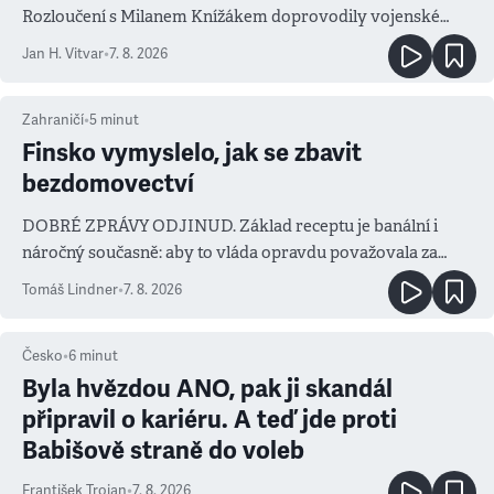
Rozloučení s Milanem Knížákem doprovodily vojenské
salvy i kritika pokrokářů
Jan H. Vitvar
•
7. 8. 2026
Zahraničí
•
5
minut
Finsko vymyslelo, jak se zbavit
bezdomovectví
DOBRÉ ZPRÁVY ODJINUD. Základ receptu je banální i
náročný současně: aby to vláda opravdu považovala za
prioritu
Tomáš Lindner
•
7. 8. 2026
Česko
•
6
minut
Byla hvězdou ANO, pak ji skandál
připravil o kariéru. A teď jde proti
Babišově straně do voleb
František Trojan
•
7. 8. 2026