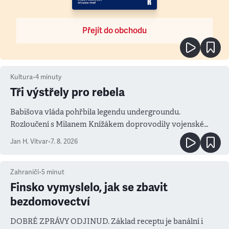
Přejít do obchodu
Kultura
•
4
minuty
Tři výstřely pro rebela
Babišova vláda pohřbila legendu undergroundu.
Rozloučení s Milanem Knížákem doprovodily vojenské
salvy i kritika pokrokářů
Jan H. Vitvar
•
7. 8. 2026
Zahraničí
•
5
minut
Finsko vymyslelo, jak se zbavit
bezdomovectví
DOBRÉ ZPRÁVY ODJINUD. Základ receptu je banální i