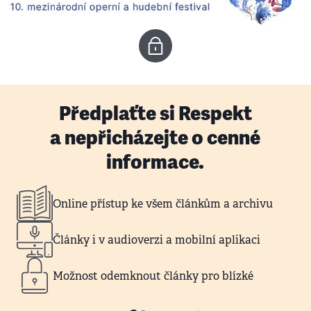
Předplaťte si Respekt
a nepřicházejte o cenné
informace.
Online přístup ke všem článkům a archivu
Články i v audioverzi a mobilní aplikaci
Možnost odemknout články pro blízké