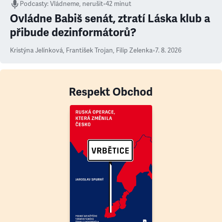
Podcasty
:
Vládneme, nerušit
•
42 minut
Ovládne Babiš senát, ztratí Láska klub a
přibude dezinformátorů?
Kristýna Jelínková
,
František Trojan
,
Filip Zelenka
•
7. 8. 2026
Respekt Obchod