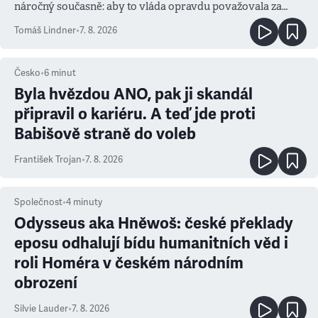
náročný současně: aby to vláda opravdu považovala za
prioritu
Tomáš Lindner
•
7. 8. 2026
Česko
•
6
minut
Byla hvězdou ANO, pak ji skandál
připravil o kariéru. A teď jde proti
Babišově straně do voleb
František Trojan
•
7. 8. 2026
Společnost
•
4
minuty
Odysseus aka Hněwoš: české překlady
eposu odhalují bídu humanitních věd i
roli Homéra v českém národním
obrození
Silvie Lauder
•
7. 8. 2026