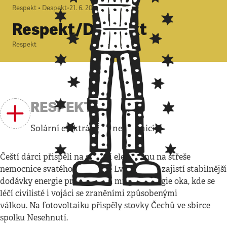
Respekt • Despekt
•
21. 6. 2026
Respekt/Despekt
Respekt
RESPEKT
Solární elektrárna v nemocnici
Čeští dárci přispěli na solární elektrárnu na střeše
nemocnice svatého Lukáše ve Lvově, která zajistí stabilnější
dodávky energie pro oddělení mikrochirurgie oka, kde se
léčí civilisté i vojáci se zraněními způsobenými
válkou. Na fotovoltaiku přispěly stovky Čechů ve sbírce
spolku Nesehnutí.