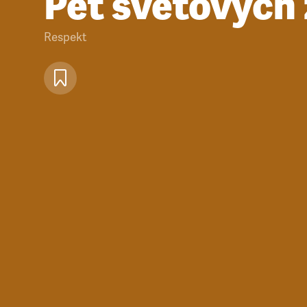
Pět světových 
Respekt