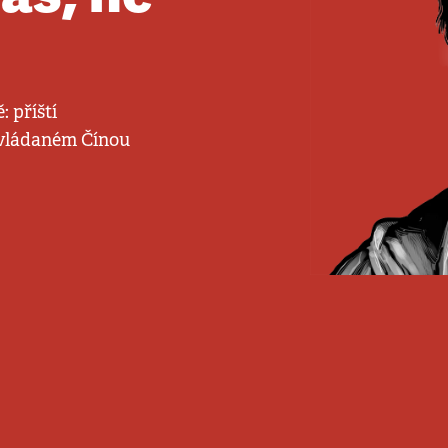
: příští
ovládaném Čínou