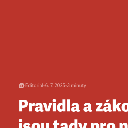
Editorial
•
6. 7. 2025
•
3
minuty
Pravidla a zák
jsou tady pro n