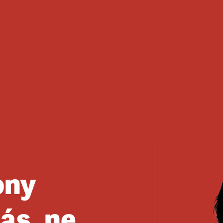
ony
ás, ne