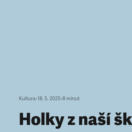
Kultura
•
18. 5. 2025
•
8
minut
Holky z naší š