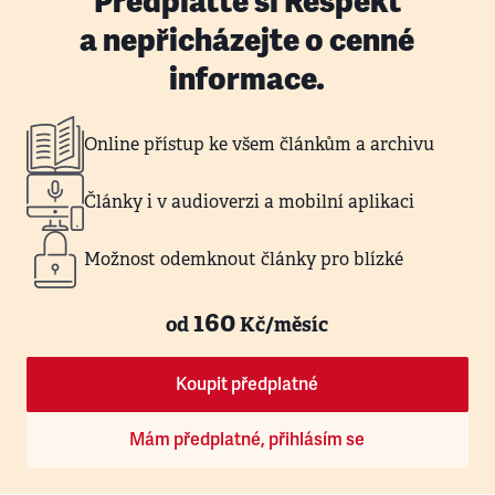
Předplaťte si Respekt
a nepřicházejte o cenné
informace.
Online přístup ke všem článkům a archivu
Články i v audioverzi a mobilní aplikaci
Možnost odemknout články pro blízké
160
od
Kč/měsíc
Koupit předplatné
Mám předplatné, přihlásím se