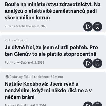
Bouře na ministerstvu zdravotnictví. Na
analýzu o efektivitě zaměstnanců padl
skoro milion korun
Zuzana Machálková
•
6. 8. 2026
Kultura
•
11
minut
Je divné říci, že jsem si užil pohřeb. Pro
ten Glenův to ale platilo stoprocentně
Petr Horký
•
Dublin
•
6. 8. 2026
Podcasty
:
Tekutá společnost
•
39 minut
Natálie Kocábová: Jsem rváč a
nenávidím, když mi někdo říká ne a v
něčem brání
Barbora Kroužková
•
6. 8. 2026