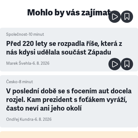
Mohlo by vás zajímat
Společnost
•
10
minut
Před 220 lety se rozpadla říše, která z
nás kdysi udělala součást Západu
Marek Švehla
•
6. 8. 2026
Česko
•
8
minut
V poslední době se s focením aut docela
rozjel. Kam prezident s foťákem vyráží,
často neví ani jeho okolí
Ondřej Kundra
•
6. 8. 2026