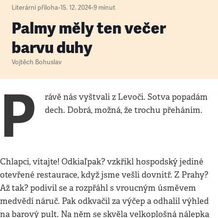
Literární příloha
•
15. 12. 2024
•
9
minut
Palmy měly ten večer
barvu duhy
Vojtěch Bohuslav
P
rávě nás vyštvali z Levoči. Sotva popadám
dech. Dobrá, možná, že trochu přeháním.
Chlapci, vítajte! Odkiaľpak? vzkřikl hospodský jediné
otevřené restaurace, když jsme vešli dovnitř. Z Prahy?
Až tak? podivil se a rozpřáhl s vroucným úsměvem
medvědí náruč. Pak odkvačil za výčep a odhalil výhled
na barový pult. Na něm se skvěla velkoplošná nálepka