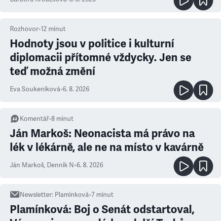
Rozhovor
•
12
minut
Hodnoty jsou v politice i kulturní
diplomacii přítomné vždycky. Jen se
teď možná změní
Eva Soukeníková
•
6. 8. 2026
Komentář
•
8
minut
Ján Markoš: Neonacista má právo na
lék v lékárně, ale ne na místo v kavárně
Ján Markoš
,
Denník N
•
6. 8. 2026
Newsletter
:
Plamínková
•
7
minut
Plamínková: Boj o Senát odstartoval,