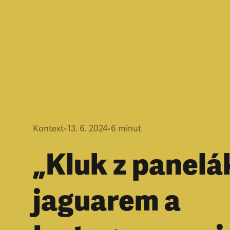
Kontext
•
13. 6. 2024
•
6
minut
„Kluk z panelá
jaguarem a