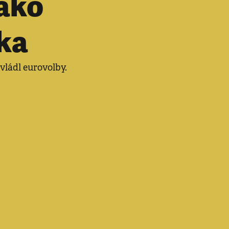
ako
ika
ovládl eurovolby.